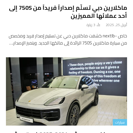
ماكلارين دبي تسلّم إصداراً فريداً من 750S إلى
أحد عملائها المميزين
أبريل 25, 2025
3
زيارة
خاص -nextlb كشفت ماكلارين دبي عن تسليم إصدار فريد ومخصص
من سيارة ماكلارين 750S الرائدة إلى مالكها الجديد. ويتميز الإصدار،…
سيارات