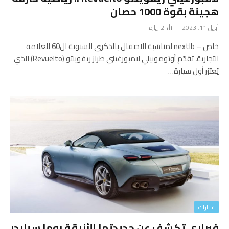
هجينة بقوة 1000 حصان
أبريل 11, 2023
2
زيارة
خاص – nextlb لمناسَبة الاحتفال بالذكرى السنوية ال60 للعلامة
التجارية، تقدّم أوتوموبيلي لامبورغيني طراز ريفويلتو (Revuelto) الذي
يُعتبَر أول سيارة…
سيارات
فيراري تكشف عن جديدتها الأنيقة روما سبايدر