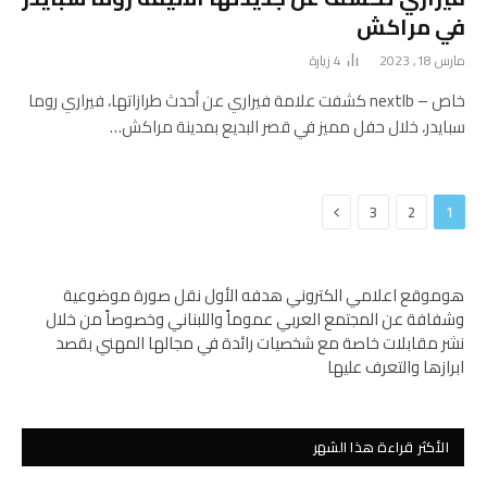
في مراكش
مارس 18, 2023
4
زيارة
خاص – nextlb كشفت علامة فيراري عن أحدث طرازاتها، فيراري روما
سبايدر، خلال حفل مميز في قصر البديع بمدينة مراكش…
التالي
3
2
1
هوموقع اعلامي الكتروني هدفه الأول نقل صورة موضوعية
وشفافة عن المجتمع العربي عموماً واللبناني وخصوصاً من خلال
نشر مقابلات خاصة مع شخصيات رائدة في مجالها المهني بقصد
ابرازها والتعرف عليها
الأكثر قراءة هذا الشهر