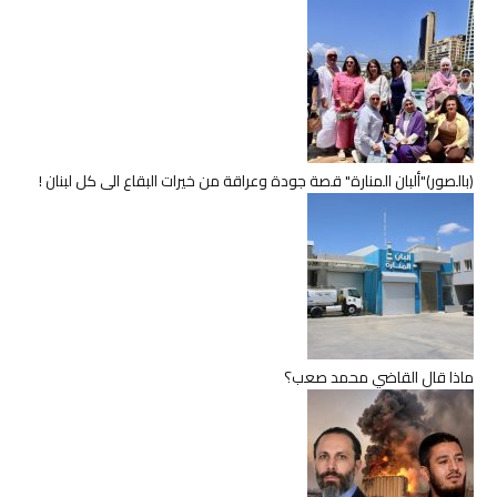
(بالصور)"ألبان المنارة" قصة جودة وعراقة من خيرات البقاع الى كل لبنان !
ماذا قال القاضي محمد صعب؟