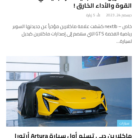
القوة والأداء الخارق !
ديسمبر 24, 2023
5
زيارة
خاص – nextlb كشفت علامة ماكلارين مؤخراً عن جديدتها السوبر
رياضية الفخمة GTS التي ستنضم إلى إصدارات ماكلارين كبديل
لسيارة…
سيارات
ماكلارين دبي تسلم أول سيارة Artura أرتورا