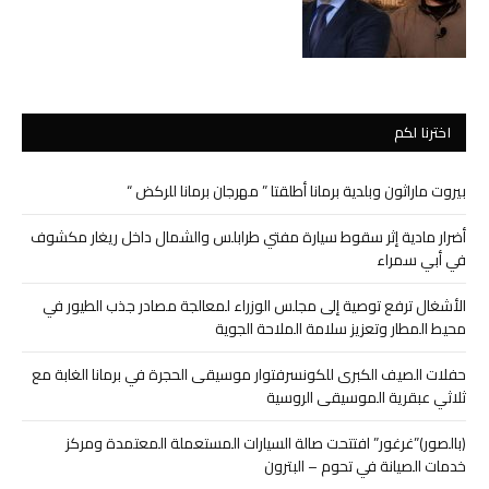
اخترنا لكم
بيروت ماراثون وبلدية برمانا أطلقتا ” مهرجان برمانا للركض “
أضرار مادية إثر سقوط سيارة مفتي طرابلس والشمال داخل ريغار مكشوف
في أبي سمراء
الأشغال ترفع توصية إلى مجلس الوزراء لمعالجة مصادر جذب الطيور في
محيط المطار وتعزيز سلامة الملاحة الجوية
حفلات الصيف الكبرى للكونسرفتوار موسيقى الحجرة في برمانا الغابة مع
ثلاثي عبقرية الموسيقى الروسية
(بالصور)”غرغور” افتتحت صالة السيارات المستعملة المعتمدة ومركز
خدمات الصيانة في تحوم – البترون