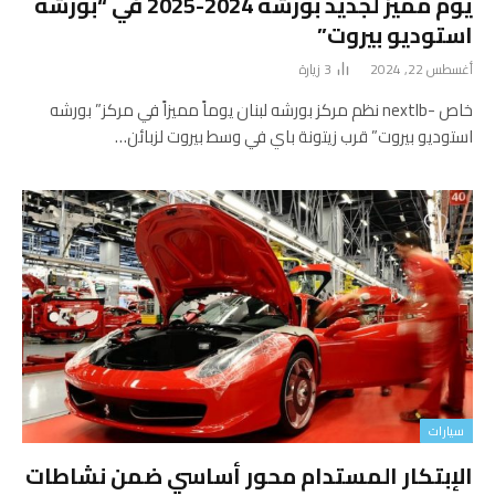
يوم مميز لجديد بورشه 2024-2025 في “بورشه
استوديو بيروت”
أغسطس 22, 2024
3
زيارة
خاص -nextlb نظم مركز بورشه لبنان يوماً مميزاً في مركز” بورشه
استوديو بيروت” قرب زيتونة باي في وسط بيروت لزبائن…
سيارات
الإبتكار المستدام محور أساسي ضمن نشاطات