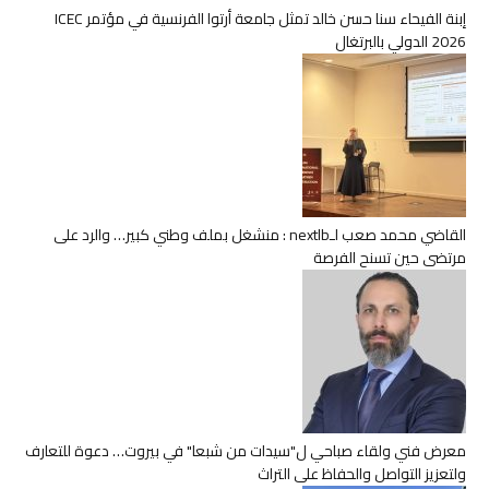
إبنة الفيحاء سنا حسن خالد تمثل جامعة أرتوا الفرنسية في مؤتمر ICEC
2026 الدولي بالبرتغال
القاضي محمد صعب لـnextlb : منشغل بملف وطني كبير… والرد على
مرتضى حين تسنح الفرصة
معرض فني ولقاء صباحي ل"سيدات من شبعا" في بيروت… دعوة للتعارف
ولتعزيز التواصل والحفاظ على التراث