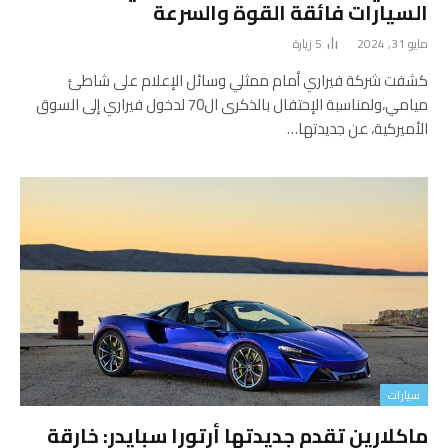
السيارات فائقة القوة والسرعة
مايو 31, 2024
5
زيارة
كشفت شركة فيراري أمام ممثلي وسائل الإعلام على شاطئ
ميامي،ولمناسبة الإحتفال بالذكرى ال70 لدخول فيراري إلى السوق
الأميركية، عن جديدتها…
سيارات
ماكلارين تقدم جديدتها أرتورا سبايدر: خارقة