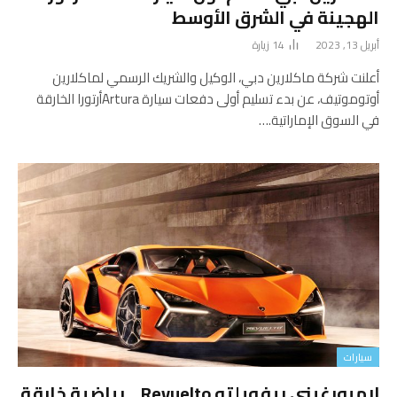
الهجينة في الشرق الأوسط
أبريل 13, 2023
14
زيارة
أعلنت شركة ماكلارين دبي، الوكيل والشريك الرسمي لماكلارين
أوتوموتيف، عن بدء تسليم أولى دفعات سيارة Arturaأرتورا الخارقة
في السوق الإماراتية.…
سيارات
لامبورغيني ريفويلتو Revuelto .. رياضية خارقة