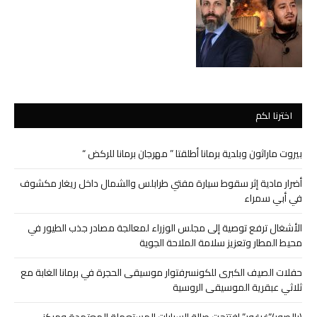
اخترنا لكم
بيروت ماراثون وبلدية برمانا أطلقتا ” مهرجان برمانا للركض “
أضرار مادية إثر سقوط سيارة مفتي طرابلس والشمال داخل ريغار مكشوف
في أبي سمراء
الأشغال ترفع توصية إلى مجلس الوزراء لمعالجة مصادر جذب الطيور في
محيط المطار وتعزيز سلامة الملاحة الجوية
حفلات الصيف الكبرى للكونسرفتوار موسيقى الحجرة في برمانا الغابة مع
ثلاثي عبقرية الموسيقى الروسية
(بالصور)”غرغور” افتتحت صالة السيارات المستعملة المعتمدة ومركز