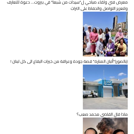
معرض فني ولقاء صباحي ل"سيدات من شبعا" في بيروت… دعوة للتعارف
ولتعزيز التواصل والحفاظ على التراث
(بالصور)"ألبان المنارة" قصة جودة وعراقة من خيرات البقاع الى كل لبنان !
ماذا قال القاضي محمد صعب؟