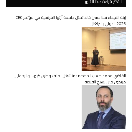
الأكثر قراءة هذا الشهر
إبنة الفيحاء سنا حسن خالد تمثل جامعة أرتوا الفرنسية في مؤتمر ICEC
2026 الدولي بالبرتغال
القاضي محمد صعب لـnextlb : منشغل بملف وطني كبير… والرد على
مرتضى حين تسنح الفرصة