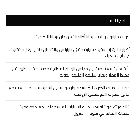
اخترنا لكم
بيروت ماراثون وبلدية برمانا أطلقتا ” مهرجان برمانا للركض “
أضرار مادية إثر سقوط سيارة مفتي طرابلس والشمال داخل ريغار مكشوف
في أبي سمراء
الأشغال ترفع توصية إلى مجلس الوزراء لمعالجة مصادر جذب الطيور في
محيط المطار وتعزيز سلامة الملاحة الجوية
حفلات الصيف الكبرى للكونسرفتوار موسيقى الحجرة في برمانا الغابة مع
ثلاثي عبقرية الموسيقى الروسية
(بالصور)”غرغور” افتتحت صالة السيارات المستعملة المعتمدة ومركز
خدمات الصيانة في تحوم – البترون