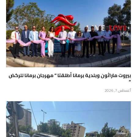
بيروت ماراثون وبلدية برمانا أطلقتا ” مهرجان برمانا للركض
“
أغسطس 7, 2026