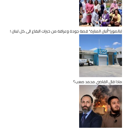
(بالصور)"ألبان المنارة" قصة جودة وعراقة من خيرات البقاع الى كل لبنان !
ماذا قال القاضي محمد صعب؟