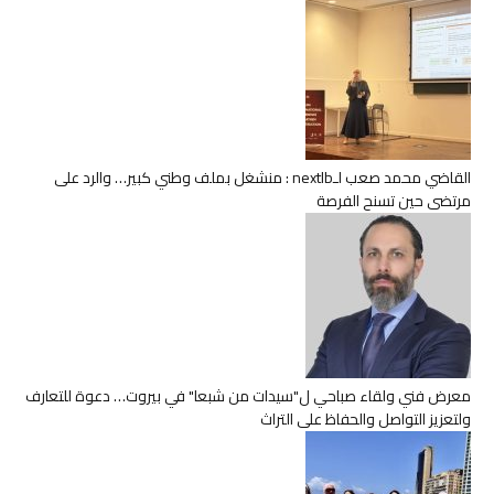
القاضي محمد صعب لـnextlb : منشغل بملف وطني كبير… والرد على
مرتضى حين تسنح الفرصة
معرض فني ولقاء صباحي ل"سيدات من شبعا" في بيروت… دعوة للتعارف
ولتعزيز التواصل والحفاظ على التراث