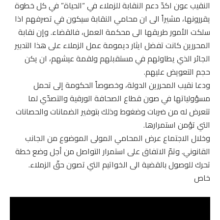
النقيب عون اكدّ دعم النقابة للزملاء في “الحياة” في كل خطوة
يقررونها، مشيراً الى ان محامي النقابة سيكون في تصرفهم اذا
سلكت الأمور طريقها الى محكمة العمل، فالقضاء. وإن نقابة
المحررين كانت تفضل ايثار ديمومة عمل الزملاء على هذا التدبير
الجائر الذي يطاولهم في مستقبلهم ولقمة عيشهم، ان يكن
حجم التعويض عليهم.
ودعا نقيب المحررين الدولة، وخصوصاً الحكومة إلى تحمل
مسؤولياتها في صون قطاع الصحافة الورقية والتصدّي لما
تتعرض له من ضربات وضغوط وذلك بتوفير الضمانات والحصانات
التي تؤمن استمرارها.
وخلال الاجتماع عرض المحامي المولى الموضوع من الجانب
القانوني. وتمّ الاتفاق على استمرار التواصل من أجل وضع خطة
تحرك للوصول بالقضية الى الخواتيم التي تصون حقّ الزملاء.
خاص