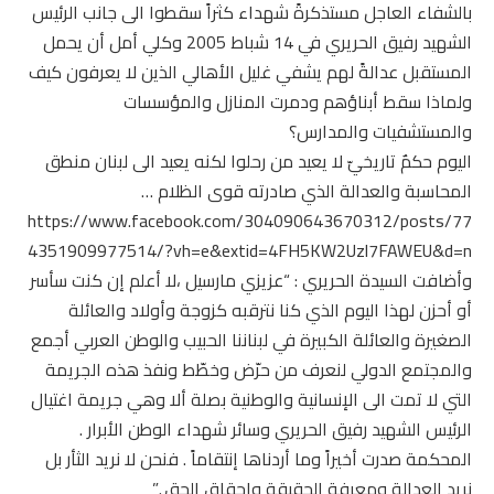
بالشفاء العاجل مستذكرةً شهداء كثراً سقطوا الى جانب الرئيس
الشهيد رفيق الحريري في 14 شباط 2005 وكلي أمل أن يحمل
المستقبل عدالةً لهم يشفي غليل الأهالي الذين لا يعرفون كيف
ولماذا سقط أبناؤهم ودمرت المنازل والمؤسسات
والمستشفيات والمدارس؟
اليوم حكمٌ تاريخيّ لا يعيد من رحلوا لكنه يعيد الى لبنان منطق
المحاسبة والعدالة الذي صادرته قوى الظلام …
https://www.facebook.com/304090643670312/posts/77
4351909977514/?vh=e&extid=4FH5KW2Uzl7FAWEU&d=n
وأضافت السيدة الحريري : “عزيزي مارسيل ،لا أعلم إن كنت سأسر
أو أحزن لهذا اليوم الذي كنا نترقبه كزوجة وأولاد والعائلة
الصغيرة والعائلة الكبيرة في لبناننا الحبيب والوطن العربي أجمع
والمجتمع الدولي لنعرف من حرّض وخطّط ونفذ هذه الجريمة
التي لا تمت الى الإنسانية والوطنية بصلة ألا وهي جريمة اغتيال
الرئيس الشهيد رفيق الحريري وسائر شهداء الوطن الأبرار .
المحكمة صدرت أخيراً وما أردناها إنتقاماً . فنحن لا نريد الثأر بل
نريد العدالة ومعرفة الحقيقة وإحقاق الحق .”