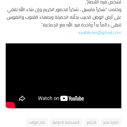
تشخص فيه الأبصار”.
وختمت “شكراً مارسيل ، شكراً للحضور الكريم وإن شاء الله نلتقي
على أرض الوطن الحبيب بحلّته الجميلة وبصفاء القلوب والنفوس
لنبقى دائماً يداً واحدة فيد الله مع الجماعة.”
saabikram@gmail.com
اخترنا لكم
الحكم
المحكمة الدولية
صار الوقت