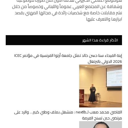
هوموقع اعلامي الكتروني هدفه الأول نقل صورة موضوعية
وشفافة عن المجتمع العربي عموماً واللبناني وخصوصاً من خلال
نشر مقابلات خاصة مع شخصيات رائدة في مجالها المهني بقصد
ابرازها والتعرف عليها
الأكثر قراءة هذا الشهر
إبنة الفيحاء سنا حسن خالد تمثل جامعة أرتوا الفرنسية في مؤتمر ICEC
2026 الدولي بالبرتغال
القاضي محمد صعب لـnextlb : منشغل بملف وطني كبير… والرد على
مرتضى حين تسنح الفرصة