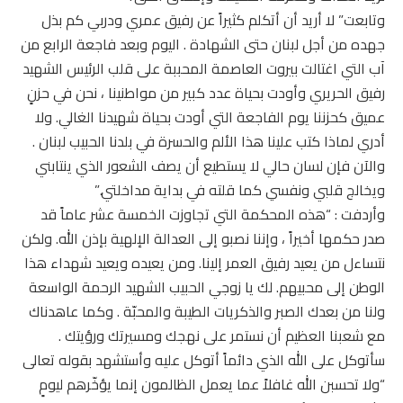
وتابعت” لا أريد أن أتكلم كثيراً عن رفيق عمري ودربي كم بذل
جهده من أجل لبنان حتى الشهادة . اليوم وبعد فاجعة الرابع من
آب التي اغتالت بيروت العاصمة المحببة على قلب الرئيس الشهيد
رفيق الحريري وأودت بحياة عدد كبير من مواطنينا ، نحن في حزنٍ
عميق كحزننا يوم الفاجعة التي أودت بحياة شهيدنا الغالي. ولا
أدري لماذا كتب علينا هذا الألم والحسرة في بلدنا الحبيب لبنان .
والآن فإن لسان حالي لا يستطيع أن يصف الشعور الذي ينتابني
ويخالج قلبي ونفسي كما قلته في بداية مداخلتي.”
وأردفت : “هذه المحكمة التي تجاوزت الخمسة عشر عاماً قد
صدر حكمها أخيراً ، وإننا نصبو إلى العدالة الإلهية بإذن الله. ولكن
نتساءل من يعيد رفيق العمر إلينا. ومن يعيده ويعيد شهداء هذا
الوطن إلى محبيهم. لك يا زوجي الحبيب الشهيد الرحمة الواسعة
ولنا من بعدك الصبر والذكريات الطيبة والمحبّة . وكما عاهدناك
مع شعبنا العظيم أن نستمر على نهجك ومسيرتك ورؤيتك .
سأتوكل على الله الذي دائماً أتوكل عليه وأستشهد بقوله تعالى
“ولا تحسبن الله غافلاً عما يعمل الظالمون إنما يؤخّرهم ليومٍ