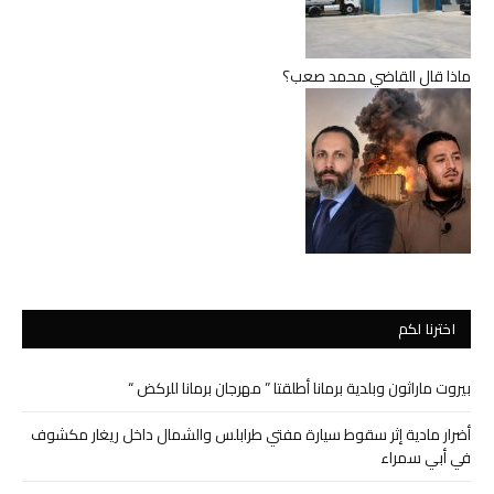
ماذا قال القاضي محمد صعب؟
اخترنا لكم
بيروت ماراثون وبلدية برمانا أطلقتا ” مهرجان برمانا للركض “
أضرار مادية إثر سقوط سيارة مفتي طرابلس والشمال داخل ريغار مكشوف
في أبي سمراء