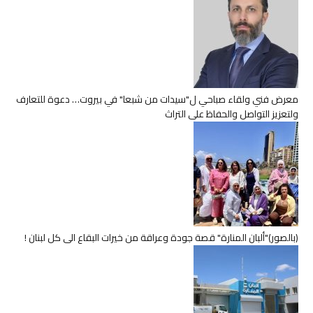
معرض فني ولقاء صباحي ل"سيدات من شبعا" في بيروت… دعوة للتعارف
ولتعزيز التواصل والحفاظ على التراث
(بالصور)"ألبان المنارة" قصة جودة وعراقة من خيرات البقاع الى كل لبنان !