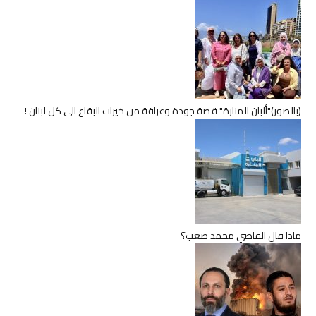
(بالصور)"ألبان المنارة" قصة جودة وعراقة من خيرات البقاع الى كل لبنان !
ماذا قال القاضي محمد صعب؟