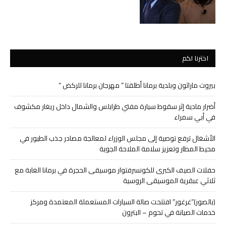
اخترنا لكم
بيروت ماراثون وبلدية برمانا أطلقتا ” مهرجان برمانا للركض “
أضرار مادية إثر سقوط سيارة مفتي طرابلس والشمال داخل ريغار مكشوف
في أبي سمراء
الأشغال ترفع توصية إلى مجلس الوزراء لمعالجة مصادر جذب الطيور في
محيط المطار وتعزيز سلامة الملاحة الجوية
حفلات الصيف الكبرى للكونسرفتوار موسيقى الحجرة في برمانا الغابة مع
ثلاثي عبقرية الموسيقى الروسية
(بالصور)”غرغور” افتتحت صالة السيارات المستعملة المعتمدة ومركز
خدمات الصيانة في تحوم – البترون