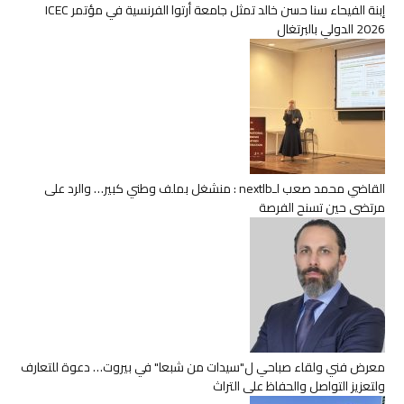
إبنة الفيحاء سنا حسن خالد تمثل جامعة أرتوا الفرنسية في مؤتمر ICEC
2026 الدولي بالبرتغال
القاضي محمد صعب لـnextlb : منشغل بملف وطني كبير… والرد على
مرتضى حين تسنح الفرصة
معرض فني ولقاء صباحي ل"سيدات من شبعا" في بيروت… دعوة للتعارف
ولتعزيز التواصل والحفاظ على التراث