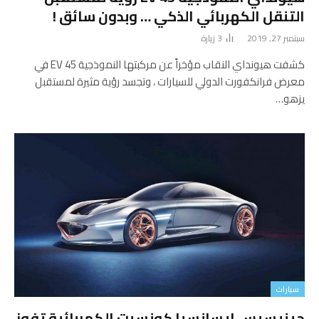
التنقل الكهربائي الذكي … وبدون سائق !
سبتمبر 27, 2019
3
زيارة
كشفت هيونداي النقاب مؤخراً عن مركبتها النموذجية 45 EV في
معرض فرانكفورت الدولي للسيارات ، وتجسد رؤية مثيرة لمستقبل
يزهو…
سيارات
جينيسيس إيسانسيا كونسبت الكهربائية تفوز