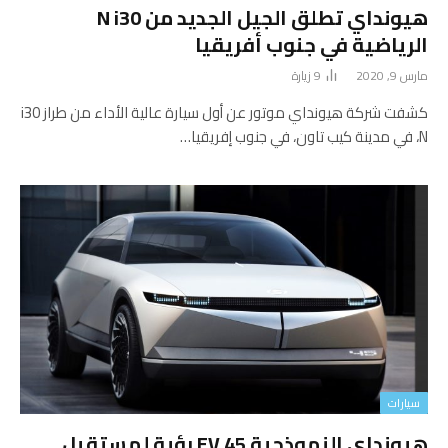
هيونداي تطلق الجيل الجديد من N i30
الرياضية في جنوب أفريقيا
مارس 9, 2020
9
زيارة
كشفت شركة هيونداي موتور عن أول سيارة عالية الأداء من طراز i30
N، في مدينة كيب تاون، في جنوب إفريقيا…
سيارات
هيونداي النموذجية 45 EV رؤية لمستقبل