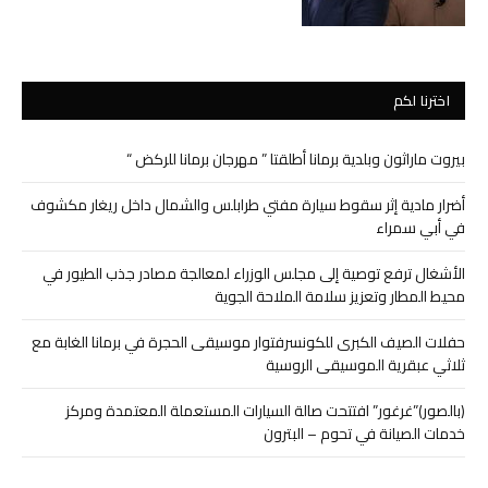
اخترنا لكم
بيروت ماراثون وبلدية برمانا أطلقتا ” مهرجان برمانا للركض “
أضرار مادية إثر سقوط سيارة مفتي طرابلس والشمال داخل ريغار مكشوف
في أبي سمراء
الأشغال ترفع توصية إلى مجلس الوزراء لمعالجة مصادر جذب الطيور في
محيط المطار وتعزيز سلامة الملاحة الجوية
حفلات الصيف الكبرى للكونسرفتوار موسيقى الحجرة في برمانا الغابة مع
ثلاثي عبقرية الموسيقى الروسية
(بالصور)”غرغور” افتتحت صالة السيارات المستعملة المعتمدة ومركز
خدمات الصيانة في تحوم – البترون