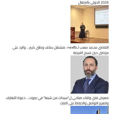
2026 الدولي بالبرتغال
القاضي محمد صعب لـnextlb : منشغل بملف وطني كبير… والرد على
مرتضى حين تسنح الفرصة
معرض فني ولقاء صباحي ل"سيدات من شبعا" في بيروت… دعوة للتعارف
ولتعزيز التواصل والحفاظ على التراث