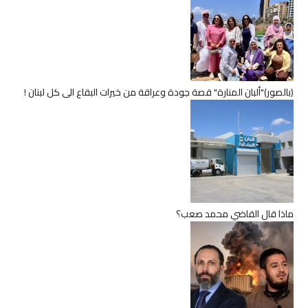
(بالصور)"ألبان المنارة" قصة جودة وعراقة من خيرات البقاع الى كل لبنان !
ماذا قال القاضي محمد صعب؟