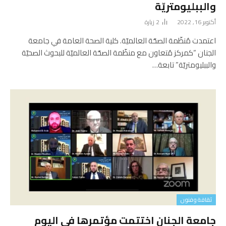
والببليومتريّة
أكتوبر 16, 2022
2
زيارة
اعتمدت مُنظّمة الصحّة العالميّة. كلية الصحة العامة في جامعة
الجنان “كمركز مُتعاون مع منظّمة الصحّة العالميّة للبحوث الصحيّة
والببليومتريّة” تابعة…
ثقافة وفنون
جامعة الجنان اختتمت مؤتمرها في اليوم