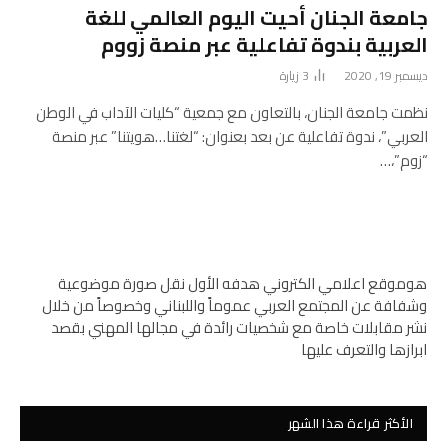
جامعة الجنان أحيت اليوم العالمي للغة
العربية بندوة تفاعلية عبر منصة زووم
ديسمبر 19, 2020
3
زيارة
نظمت جامعة الجنان، بالتعاون مع جمعية “كليات الآداب في الوطن
العربي”، ندوة تفاعلية عن بعد بعنوان: “لغتنا…هويتنا” عبر منصة
“زوم”،…
هوموقع اعلامي الكتروني هدفه الأول نقل صورة موضوعية
وشفافة عن المجتمع العربي عموماً واللبناني وخصوصاً من خلال
نشر مقابلات خاصة مع شخصيات رائدة في مجالها المهني بقصد
ابرازها والتعرف عليها
الأكثر قراءة هذا الشهر