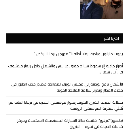
اخترنا لكم
بيروت ماراثون وبلدية برمانا أطلقتا ” مهرجان برمانا للركض “
أضرار مادية إثر سقوط سيارة مفتي طرابلس والشمال داخل ريغار مكشوف
في أبي سمراء
الأشغال ترفع توصية إلى مجلس الوزراء لمعالجة مصادر جذب الطيور في
محيط المطار وتعزيز سلامة الملاحة الجوية
حفلات الصيف الكبرى للكونسرفتوار موسيقى الحجرة في برمانا الغابة مع
ثلاثي عبقرية الموسيقى الروسية
(بالصور)”غرغور” افتتحت صالة السيارات المستعملة المعتمدة ومركز
خدمات الصيانة في تحوم – البترون