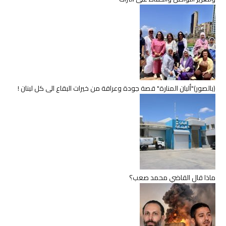
(بالصور)"ألبان المنارة" قصة جودة وعراقة من خيرات البقاع الى كل لبنان !
ماذا قال القاضي محمد صعب؟