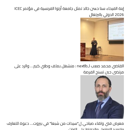
إبنة الفيحاء سنا حسن خالد تمثل جامعة أرتوا الفرنسية في مؤتمر ICEC
2026 الدولي بالبرتغال
القاضي محمد صعب لـnextlb : منشغل بملف وطني كبير… والرد على
مرتضى حين تسنح الفرصة
معرض فني ولقاء صباحي ل"سيدات من شبعا" في بيروت… دعوة للتعارف
ولتعزيز التواصل والحفاظ على التراث