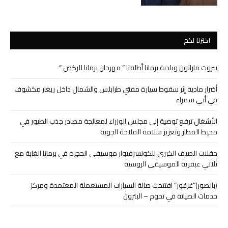
اخترنا لكم
بيروت ماراثون وبلدية برمانا أطلقتا ” مهرجان برمانا للركض “
أضرار مادية إثر سقوط سيارة مفتي طرابلس والشمال داخل ريغار مكشوف
في أبي سمراء
الأشغال ترفع توصية إلى مجلس الوزراء لمعالجة مصادر جذب الطيور في
محيط المطار وتعزيز سلامة الملاحة الجوية
حفلات الصيف الكبرى للكونسرفتوار موسيقى الحجرة في برمانا الغابة مع
ثلاثي عبقرية الموسيقى الروسية
(بالصور)”غرغور” افتتحت صالة السيارات المستعملة المعتمدة ومركز
خدمات الصيانة في تحوم – البترون