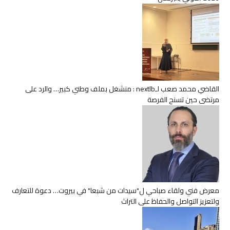
القاضي محمد صعب لـnextlb : منشغل بملف وطني كبير… والرد على
مرتضى حين تسنح الفرصة
معرض فني ولقاء صباحي ل"سيدات من شبعا" في بيروت… دعوة للتعارف
ولتعزيز التواصل والحفاظ على التراث