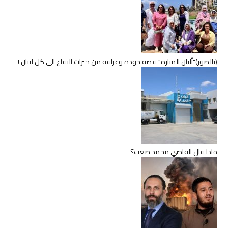
(بالصور)"ألبان المنارة" قصة جودة وعراقة من خيرات البقاع الى كل لبنان !
ماذا قال القاضي محمد صعب؟