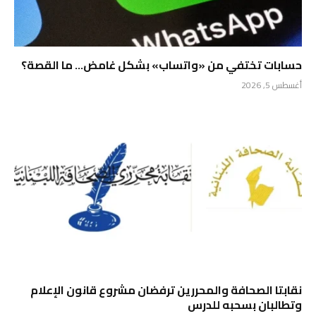
حسابات تختفي من «واتساب» بشكل غامض… ما القصة؟
أغسطس 5, 2026
نقابتا الصحافة والمحررين ترفضان مشروع قانون الإعلام
وتطالبان بسحبه للدرس