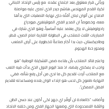
ويأتي قرار معتوق بعد اجتماعٍ عقده مع رئيس الإتحاد اللبناني
لكرة القدم المهندس هاشم حيدر الذي تمنى عليه مواصلة
الدفاع عن ألوان لبنان أقلّه حتى نهاية التصفيات التي بدأها
معه، وخصوصاً ان المدير الفني المونتينغري ميودراغ
رادولوفيتش لا يزال يعتمد عليه أساسياً، وهو الذي شارك في
المباريات الثلاث للمنتخب في البطولة القارية امام الصين، قطر،
وطاجيكستان، حيث بدا أكثر صناعةً للخطورة على أرض الملعب
ومحور خط الهجوم.
واعتبر قائد المنتخب بأن بقاءه ضمن التشكيلة الوطنية “هو
واجب لا يمكنني رفضه، اذ منذ اليوم الاول الذي بدأت فيه اللعب
مع المنتخب أردت تقديم كل ما لدي من أجل رفع شأنه، ففي
النهاية طموح كل لاعب هو ارتداء الوان بلاده ومساعدته لتقديم
افضل الممكن”.
وأضاف: “كالعادة لن أوفّر اي جهدٍ لكي أكون عند حسن الظن
والثقة اللامحدودة التي وضعها الجهاز الفني ومن خلفه الاتحاد