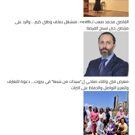
القاضي محمد صعب لـnextlb : منشغل بملف وطني كبير… والرد على
مرتضى حين تسنح الفرصة
معرض فني ولقاء صباحي ل"سيدات من شبعا" في بيروت… دعوة للتعارف
ولتعزيز التواصل والحفاظ على التراث