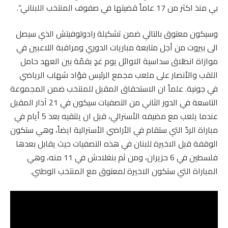
بي منذ اكثر من 17 عاماً قضيتها في صفوف المنتخب اللبناني”.
وسيكون معتوق بالتالي ضمن تشكيلة رادولوفيتش الذي سيصل
الى بيروت من أجل متابعة مباريات الدوري ومراقبة اللاعبين في
موازاة انطلاق سداسية الاوائل يوم غدٍ بقمّة بين العهد حامل
اللقب والأنصار على ملعب مجمع الرئيس فؤاد شهاب الرياضي
في جونية. علماً ان الاستحقاق المقبل للمنتخب ضمن المجموعة
التاسعة في الدور الثاني من التصفيات سيكون في 21 آذار المقبل
عندما يلعب مع مضيفه الأسترالي، قبل ان يلتقيه بعد 5 أيام في
مباراة الردّ التي ستقام في الأراضي الأسترالية ايضاً، وهي ستكون
الوقفة قبل الاخيرة للبنان في هذه التصفيات حيث يقابل بعدها
فلسطين في 6 حزيران، ومن ثم بنغلادش في 11 منه، وهي
المباراة التي ستكون الاخيرة لمعتوق مع المنتخب الوطني.