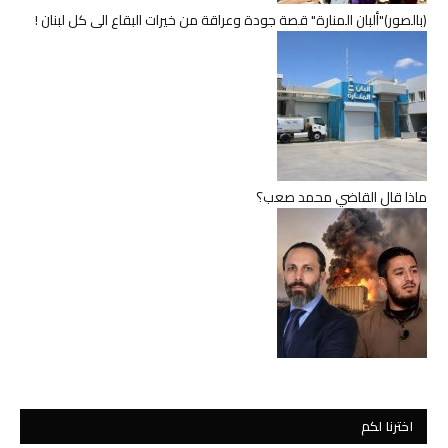
(بالصور)"ألبان المنارة" قصة جودة وعراقة من خيرات البقاع الى كل لبنان !
ماذا قال القاضي محمد صعب؟
اخترنا لكم