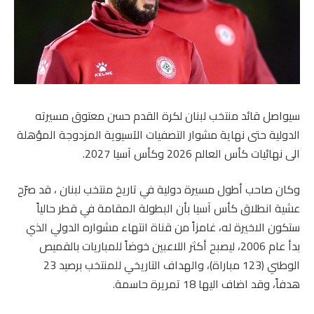
سيواصل قائد منتخب لبنان لكرة القدم حسن معتوق مسيرته
الدولية حتى نهاية مشوار التصفيات الآسيوية المزدوجة المؤهلة
الى نهائيات كأس العالم 2026 وكأس آسيا 2027.
وكان صاحب أطول مسيرة دولية في تاريخ منتخب لبنان ، قد صرّح
عشية انطلاق كأس آسيا بأن البطولة المقامة في قطر حالياً
ستكون الاخيرة له، غامزاً من قناة انتهاء مشواره الدولي الذي
بدأ عام 2006، ليصبح أكثر اللاعبين خوضاً للمباريات بالقميص
الوطني (123 مباراة)، والهداف التاريخي للمنتخب برصيد 23
هدفاً، وقد اضاف اليها 18 تمريرة حاسمة.