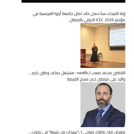
إبنة الفيحاء سنا حسن خالد تمثل جامعة أرتوا الفرنسية في
مؤتمر ICEC 2026 الدولي بالبرتغال
القاضي محمد صعب لـnextlb : منشغل بملف وطني كبير…
والرد على مرتضى حين تسنح الفرصة
معرض فني ولقاء صباحي ل"سيدات من شبعا" في بيروت…