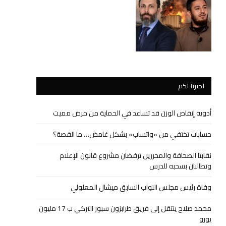
اخترنا لكم
أدوية إنقاص الوزن قد تساعد في الحماية من مرض مميت
حسابات تختفي من «واتساب» بشكل غامض… ما القصة؟
نقابتا الصحافة والمحررين ترفضان مشروع قانون الإعلام
وتطالبان بسحبه للدرس
وفاة رئيس مجلس النواب السابق ميشال المعلولي
محمد صلاح ينتقل إلى فريق طرابزون سبور التركي ب 17 مليون
يورو