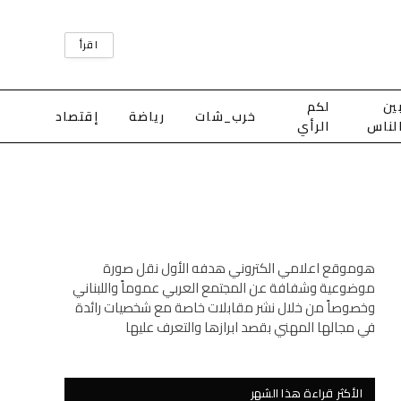
اقرأ
ين
لكم
خرب_شات
رياضة
إقتصاد
لناس
الرأي
هوموقع اعلامي الكتروني هدفه الأول نقل صورة
موضوعية وشفافة عن المجتمع العربي عموماً واللبناني
وخصوصاً من خلال نشر مقابلات خاصة مع شخصيات رائدة
في مجالها المهني بقصد ابرازها والتعرف عليها
الأكثر قراءة هذا الشهر