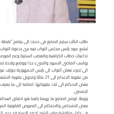
ليشع عبود رئيس مجلس النواب نبيه بري بدعوة النواب 
تداعيات خطاب الكراهية والغضب السلبية وغير الموص
رواسب الماضي الاسود والسيء جدا ووضع ولادة لبنان 
الى لجوء بعض النواب الى رئيس الجمهورية جوزف عون 
بعض الاحكام الى ثلث عقوباتها، اضافة الى ما يعرف ب
الاقصى.
وربطا، اوضح الصايغ ما يهمنا راهنا هو احقاق العدالة
بعض الاشخاص والاحتكام الى النصوص القانونية المرع
في خلال مناقشة ملف الشيخ احمد الاسير قد جرى الشا