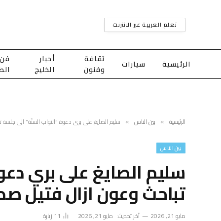
تعلم العربية عبر الانترنت
ثقافة
أخبار
فن
الرئيسية
سيارات
وفنون
الخليج
الط
الرئيسية
بين الناس
سليم الصايغ على بري دعوة “النواب السنّة” الى جلسة 
»
»
بين الناس
سليم الصايغ على بري دعوة
تباحث وعون ازال فتيل صدا
مايو 21, 2026
آخر تحديث:
مايو 21, 2026
11
زيارة