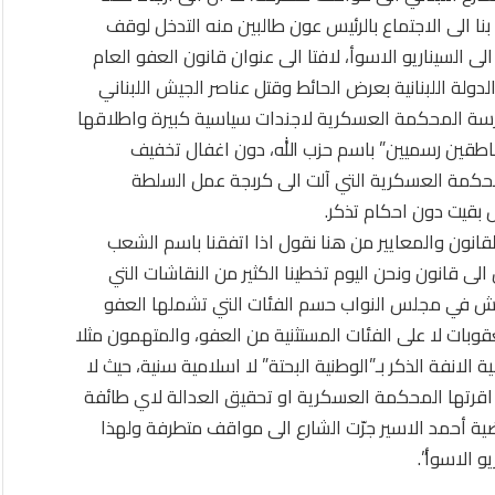
نا الى الاجتماع بالرئيس عون طالبين منه التدخل لوقف
ى السيناريو الاسوأ، لافتا الى عنوان قانون العفو العام
لة اللبنانية بعرض الحائط وقتل عناصر الجيش اللبناني
رسة المحكمة العسكرية لاجندات سياسية كبيرة واطلاقها
طقين رسميين” باسم حزب الله، دون اغفال تخفيف
لمحكمة العسكرية التي آلت الى كربجة عمل السلطة
 بقيت دون احكام تذكر.
ون والمعايير من هنا نقول اذا اتفقنا باسم الشعب
الى قانون ونحن اليوم تخطينا الكثير من النقاشات التي
اقش في مجلس النواب حسم الفئات التي تشملها العفو
وبات لا على الفئات المستثنية من العفو، والمتهمون مثلا
الانفة الذكر بـ”الوطنية البحتة” لا اسلامية سنية، حيث لا
اقرتها المحكمة العسكرية او تحقيق العدالة لاي طائفة
ية أحمد الاسير جرّت الشارع الى مواقف متطرفة ولهذا
و الاسوأ”.