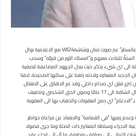
طالب النائب سليم الصايغ في حديث الى برنامج “نقطة عالسطر” عبر صوت لبنان وشاشةVdl24 مع الاعلامية نوال
السنةّ للتباحث معهم و”امساك الثور من قرنيّه” وسحب
لة الى اي شيء يذكر، حيث نبذل الجهود المضاعفة لتصفية
الجديد المتعثرة ولادته راهنا على سكتها الصحيحة، لافتا
لنزع فتيل اي صدام داخلي وقد تم الاتفاق على الانتقال
من عقوبة الاعدام الى 21 عامًا وتحويل عقوبة الاشغال الشاقة الى 17 عامًا وصون الحق الشخصي وتخفيف
ـ”الادغام” اي دمج العقوبات والذهاب بها الى العقوبة
 وعدم رميها “في القمامة” والابتعاد عن مراعاة خواطر
ية الاجراء وسلطة المعايير ذات الصلة وما جرى فصولا
رع اللبناني الى مواقف متطرفة، ما آل الى ارجاء عقد