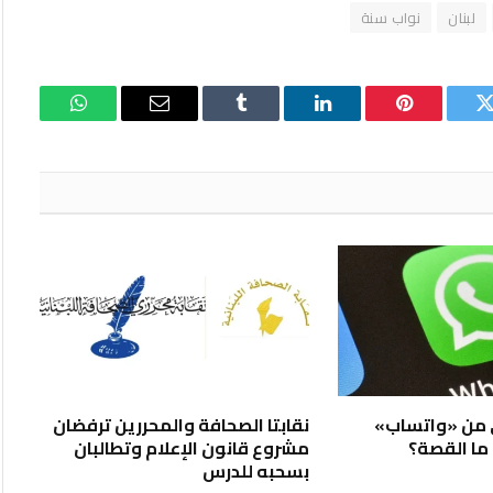
لبنان
نواب سنة
تويتر
بينتيريست
لينكدإن
Tumblr
البريد
واتساب
الإلكتروني
 من «واتساب»
نقابتا الصحافة والمحررين ترفضان
ا القصة؟
مشروع قانون الإعلام وتطالبان
بسحبه للدرس