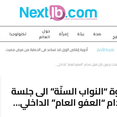
حول
ب
صحة
بيئة
إمرأة
تكنولوجيا
بخ
العالم
ا
شريط الأخبار
أدوية إنقاص الوزن قد تساعد في الحماية من مرض مميت
تباحث وعون ازال فتيل صدام “العفو العام” الداخلي…
 “النواب السنّة” الى جلسة
م “العفو العام” الداخلي…