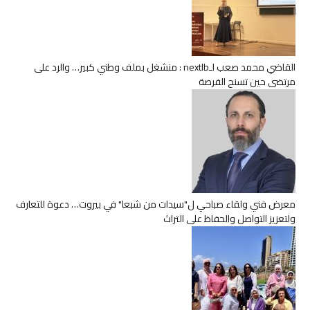
القاضي محمد صعب لـnextlb : منشغل بملف وطني كبير… والرد على
مرتضى حين تسنح الفرصة
معرض فني ولقاء صباحي ل"سيدات من شبعا" في بيروت… دعوة للتعارف
ولتعزيز التواصل والحفاظ على التراث