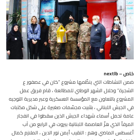
خاص – nextlb
ضمن النشاطات التي ينظّمها مشروع “كان في عصفور ع
الشجرة” وخلال الشهر الوطني للمطالعة ، قام فريق عمل
المشروع بالتعاون مع المؤسسة العسكرية وعبر مديرية التوجيه
في الجيش اللبناني ، بتثبيت مجسّمات صغيرة على شكل مكتبات
عامة تحمل أسماء شهداء الجيش الذين سقطوا في انفجار
المرفأ الذي هزّ العاصمة اللبنانية بيروت في الرابع من آب
أغسطس الماضي وهم : النقيب أيمن نور الدين ، الملازم كمال