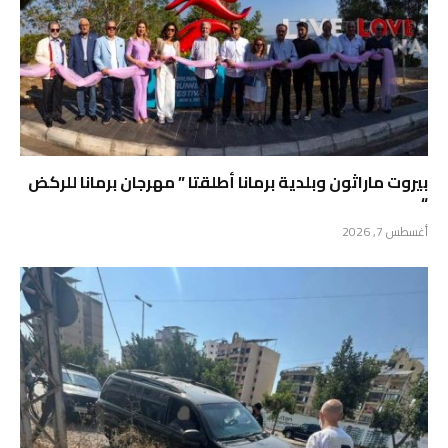
بيروت ماراثون وبلدية برمانا أطلقتا ” مهرجان برمانا للركض
“
أغسطس 7, 2026