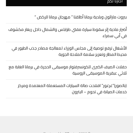
اخترنا لكم
بيروت ماراثون وبلدية برمانا أطلقتا ” مهرجان برمانا للركض “
أضرار مادية إثر سقوط سيارة مفتي طرابلس والشمال داخل ريغار مكشوف
في أبي سمراء
الأشغال ترفع توصية إلى مجلس الوزراء لمعالجة مصادر جذب الطيور في
محيط المطار وتعزيز سلامة الملاحة الجوية
حفلات الصيف الكبرى للكونسرفتوار موسيقى الحجرة في برمانا الغابة مع
ثلاثي عبقرية الموسيقى الروسية
(بالصور)”غرغور” افتتحت صالة السيارات المستعملة المعتمدة ومركز
خدمات الصيانة في تحوم – البترون