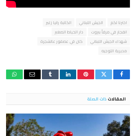
اخترنا لكم
الجيش اللبناني
الكاتبة رانيا زغير
انفجار في مرفأ بيروت
دار الخياط الصغير
شهداء الجيش اللبناني
كان في عصفور عالشجرة
مديرية التوجيه
فيسبوك
تويتر
بينتيريست
لينكدإن
Tumblr
البريد
واتساب
الإلكتروني
المقالات
ذات الصلة