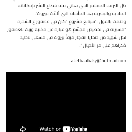
ظلّ النزيف المستمر الذي يعاني منه قطاع النشر بإمكاناته
المادية والبشرية بعد المأساة التي ألمّت ببيروت”.
وختمت بالقول :”سيتابع مشروع “كان في عصفور ع الشجرة
“مسيرته في تخصيص مجسّم هو عبارة عن مكتبة وبيت للعصفور
لكل شهيد من ضحايا انفجار مرفأ بيروت في مسعى لتخليد
ذكراهم على مر الأجيال “.
atefbaalbaky@hotmail.com