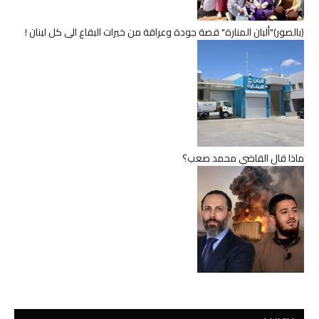
(بالصور)"ألبان المنارة" قصة جودة وعراقة من خيرات البقاع الى كل لبنان !
ماذا قال القاضي محمد صعب؟