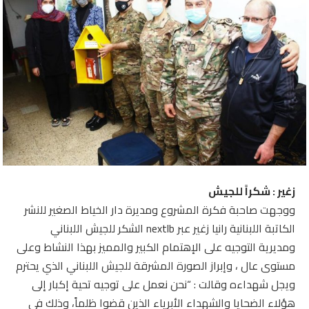
زغير : شكراً للجيش
ووجهت صاحبة فكرة المشروع ومديرة دار الخياط الصغير للنشر
الكاتبة اللبنانية رانيا زغير عبر nextlb الشكر للجيش اللبناني
ومديرية التوجيه على الإهتمام الكبير والمميز بهذا النشاط وعلى
مستوى عال ، وإبراز الصورة المشرقة للجيش اللبناني الذي يحترم
ويجل شهداءه وقالت : “نحن نعمل على توجيه تحية إكبار إلى
هؤلاء الضحايا والشهداء الأبرياء الذين قضوا ظلماً، وذلك في