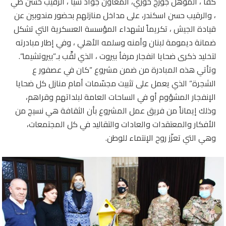
كفا ، المؤهل جورج خوري، المعاون جواد شيا ، الرقيب حسن طي
، والرقيب حسن اسكندر، على مداخل منازلهم بحضور مندوبين عن
قيادة الجيش ، تكريماً لشهداء المؤسسة العسكرية التي تشكل
ضمانة ديمومة لبنان وأمنه وسلمه الأهلي ، وفي إطار مبادرته
لتخليد ذكرى ضحايا انفجار مرفأ بيروت ، الذي لقِّب بـ”بيروتشيما”.
وتأتي هذه المبادرة من ضمن مشروع “كان في عصفور ع
الشجرة” الذي يعمل على تثبيت مجسّمات أمام منازل كل ضحايا
الإنفجار المشؤوم أو في الساحات العامة لبلداتهم وقراهم،
وذلك إيماناً من فريق عمل المشروع بأن الثقافة هي نسيج من
الأفكار والمعتقدات والعادات والتقاليد في كل المجتمعات،
وهي التي تعزّز روح الإنتماء للوطن.