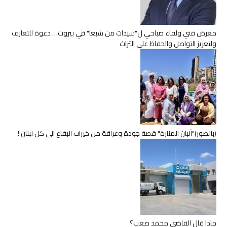
معرض فني ولقاء صباحي ل"سيدات من شبعا" في بيروت… دعوة للتعارف
ولتعزيز التواصل والحفاظ على التراث
(بالصور)"ألبان المنارة" قصة جودة وعراقة من خيرات البقاع الى كل لبنان !
ماذا قال القاضي محمد صعب؟