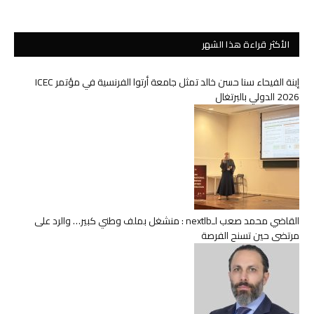
الأكثر قراءة هذا الشهر
إبنة الفيحاء سنا حسن خالد تمثل جامعة أرتوا الفرنسية في مؤتمر ICEC
2026 الدولي بالبرتغال
القاضي محمد صعب لـnextlb : منشغل بملف وطني كبير… والرد على
مرتضى حين تسنح الفرصة