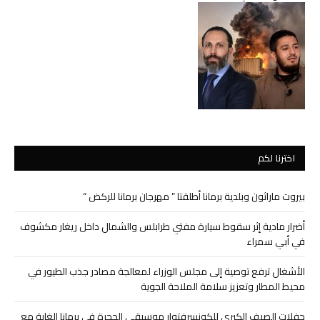
اخترنا لكم
بيروت ماراثون وبلدية برمانا أطلقتا ” مهرجان برمانا للركض “
أضرار مادية إثر سقوط سيارة مفتي طرابلس والشمال داخل ريغار مكشوف
في أبي سمراء
الأشغال ترفع توصية إلى مجلس الوزراء لمعالجة مصادر جذب الطيور في
محيط المطار وتعزيز سلامة الملاحة الجوية
حفلات الصيف الكبرى للكونسرفتوار موسيقى الحجرة في برمانا الغابة مع