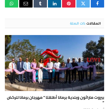
فيسبوك
تويتر
بينتيريست
لينكدإن
Tumblr
البريد
واتساب
الإلكتروني
المقالات
ذات الصلة
بيروت ماراثون وبلدية برمانا أطلقتا ” مهرجان برمانا للركض
“