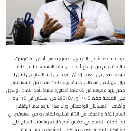
غرد مدير مستشفى الحريري، الدكتور فراس أبيض عبر “تويتر”،
قائلا: “بالرغم من ارتفاع أعداد الوفيات اليومية، بما في ذلك
مرضى صغار في العمر، إلا أن التردد في اخذ اللقاح في لبنان لا
يزال قوياً. في استطلاع حديث، يرغب 33٪ فقط من المستجيبين
ممن يزيد عمرهم عن 65 عاماً (خطورة عالية) بأخذ اللقاح ، وسجل
على المنصة فقط 4،5٪ أي 296187 من السكان في 10 أيام”.
وأضاف: “المسألتان الواضحتان وراء هذا التردد هما الإفتقار
العام للثقة والخوف من الآثار السلبية للقاح ، و من المتوقع، أن
تبدأ حملة التطعيم في غضون أيام قليلة، ويتوقف النجاح على
مشاركة عامة واسعة ، و سيكون للمشاركة المتدنية نتائج