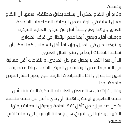
وخيمة”.
وشرح أن اللقاح يمكن أن يساعد بطرق مختلفة، أهمها أن اللقاح
فعال للغاية في الوقاية من الإصابة بالمضاعفات الشديدة
للعدوى. وهذا يعني عددأً أقل من مرضى العناية المركزة
ووفيات أقل. ويعني أيضاً عدم الإنتظار في غرف الطوارئ،
والأوكسيجين في المنزل، وإرهاقاً أقل للعاملين. كما يمكن أن
تساعد اللقاحات أيضاً في منع انتقال العدوى.
الا أن هذا الأمر لا يحصل مع كل المرضى، واللقاحات أقل فعالية
في القيام بذلك من الوقاية من المرض الشديد ، ولذلك فسوف
نكون بحاجة إلى اتخاذ الإحتياطات اللازمة حتى يصبح انتشار المرض
منخفضاً جدا.
وقال: “بإختصار ، هناك بعض العلامات المبكرة المقلقة بشأن
حملة التطعيم والوقت يداهمنا. أي شيء أقل من حملة منظمة
بشكل جيد سيزيد من تآكل ثقة العامة ويعرقل العملية برمتها ،
الآخرون وصلوا الى المريخ، هل بإمكاننا الوصول الى حملة تلقيح
متقنة؟”