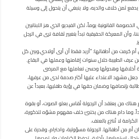
 يدفع ثمن خلاف والديه، ولا ينبغي أن يتحول إلى وسيلة
صومة القانونية يوماً، لكن الفيديو الذي هز اللبنانيين
، وأن المعركة الحقيقية تبدأ بتغيير ثقافة ترى في الرجل
.
أم حُرمت من أطفالها: “أريد فقط أن أرى أولادي.وبين كل
 من عرف الطبيبة خلال سنوات إقامتها وعملها في البقاع.
 أخلاقها وهدوئها وحسن تعاملها مع المرضى
ا جعل مشهد الاعتداء عليها أكثر صدمة لدى من عرفها،
لبة بإنصافها وضمان حقها في رؤية طفليها، بعيداً عن
ناك من يعتقد أن الرجولة تُقاس بعلو الصوت، أو بقوة
اً. وما دام هناك من يختبئ خلف مفهوم مشوّه للذكورة،
الكرامة لا تُنتزع بالعنف.
ان أم من أطفالها. الرجولة مسؤولية، واحترام، وقدرة على
تحال استمرارها، بأخلاق تحفظ الكرامات ولا تهدرها.