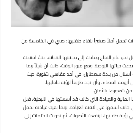
نت تحمل أملاً صغيراً بلقاء طفليها؛ صبي في الخامسة من
 نحو عام البقاع وعادت إلى مدينتها النبطية، حيث افتتحت
دعت حياتها الزوجية. ومع مرور الوقت، ظنت أن شيئاً ربما
بيب أسنان من بلدة سعدنايل، في أحد مقاهي شتورة، حيث
روقة القضاء، وأن تجد طريقاً لرؤية طفليها.
 من شعورها بالأمان.
لمالية والعيادة التي كانت قد أسستها في النبطية، قبل
 جانب اسمها على لافتة العيادة، بينما بقيت عيادته تحمل
 رؤية طفليها، ارتفعت الأصوات، ثم تحولت الكلمات إلى