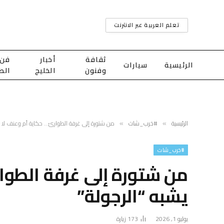
تعلم العربية عبر الانترنت
ثقافة
أخبار
فن
الرئيسية
سيارات
وفنون
الخليج
الط
الرئيسية
#خرب_شات
من شتورة إلى غرفة الطوارئ… حكاية أم وعنف لا يش
»
»
#خرب_شات
من شتورة إلى غرفة الطوا
يشبه “الرجولة”
يوليو 1, 2026
173
زيارة