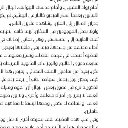
أمام رواد المقهى، وأمام عدسات الهواتف، انهال ال
اللبنانيين بعدما انتشر الفيديو كالنار في الهشيم. ل
جدران المنازل إلى العلن، ليشاهده ملايين الناس.
ولولا تدخل الموجودين في المكان، لربما كانت النهاية 
نُقلت الطبيبة إلى المستشفى وهي تعاني إصابات في
أنحاء مختلفة من جسدها، فيما بقي طفلاها بعيدين عن
القضية أصبحت في عهدة القضاء، وتشير معلومات قضائ
متابعة دعوى الطلاق والإجراءات القانونية المرتبطة با
لكن، بعيداً عن تفاصيل الملف القضائي، يفرض هذا ال
كيف يمكن لرجل يحمل شهادة الطب أن يرفع يده على زو
الذكورية تزرع في عقول بعض الرجال أن القوة وسيلة 
العنف لا يميز بين امرأة متعلمة وأخرى، ولا بين طبيبة
العنف، والثقافة لا تكفي وحدها لإسقاط مفاهيم ذكور
لطفلين.
وفي قلب هذه القضية، تقف معركة أخرى لا تقل وجعاً
فالأمومة ليست امتيازاً يمنحه أحد، وليست ورقة ضغط 