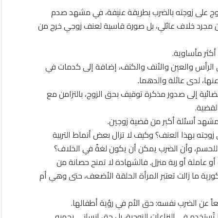
زوج على زوجته بالضرب بطريقة عنيفة، في مشهد صدم
م يكن مجرد خلاف عائلي، بل صورة قاسية لعنف زوجي خرج من
أكثر مأساوية.
 الرأس والعين والأنف والكتف، إضافة إلى كدمات في
ها، لدى عائلة والدهما.
ية إلى صدور مذكرة توقيف بحق الزوج، بالتزامن مع
لقضية.
مشهد أسئلة أكبر من قضية زوجين.
جته بهذا العنف؟ وكيف لا تزال بعض أنماط التربية
للحسم، وأن الضرب يمكن أن يكون لغةً في الخلاف؟
 أو عاملة أو ربة منزل. فالشهادة لا تمنح حصانة من
ية ما زالت تعتبر المرأة الحلقة الأضعف، حتى وهي أم
 عن الضرب نفسه: حق الأم في رؤية أطفالها.
تُستخدم في النزاعات الزوجية، بل حق إنساني يحميه