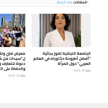
المقالات
ذات الصلة
الجامعة اللبنانية تفوز بجائزة
معرض فني ولق
“أفضل أطروحة دكتوراه في العالم
ل”سيدات من شب
العربي” حول المرأة
دعوة للتعارف و
والحفاظ على الت
يوليو 28, 2026
يوليو 25, 2026