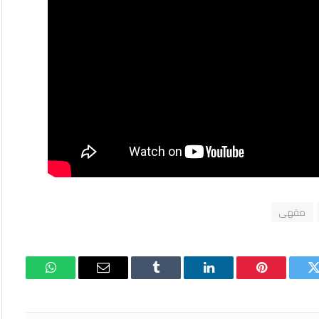
مقهى
تويتر
بينتيريست
لينكدإن
Tumblr
البريد
واتساب
الإلكتروني