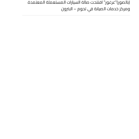
(بالصور)”غرغور” افتتحت صالة السيارات المستعملة المعتمدة
ومركز خدمات الصيانة في تحوم – البترون