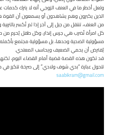
ولعل أخطر ما في العنف الزوجي أنه لا يترك كدمات ع
الذين يكبرون وهم يشاهدون أو يسمعون أن القوة هي ا
من العنف، تنتقل من جيل إلى آخر إذا لم تُكسر بالتربية و
كل امرأة تُضرب هي جرس إنذار، وكل طفل يُحرم من ح
مسؤولية الضحية وحدها، بل مسؤولية مجتمع بأكمله، ي
يُفترض أن يحمي الضعيف ويحاسب المعتدي.
قد تكون هذه القصة قضية أمام القضاء اليوم، لكنها 
تتحول عبارة “بدي شوف ولادي” إلى صرخة تتكرر في ك
saabikram@gmail.com