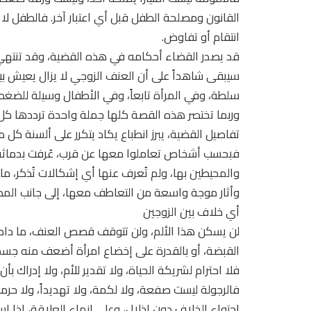
القانون ومصلحة الطفل قبل أي اعتبار آخر. فالطفل لا
انتقام أو تفاوض.
قد يصدر القضاء أحكامه في هذه القضية، وقد تنتهي الخ
سيبقى شاهداً على أن العنف الزوجي لا يزال يعيش بيننا
سلطة، وفي المرأة تابعاً، وفي الأطفال وسيلة للضغط
وربما تختصر هذه القصة كلها جملة واحدة ترددها كل 
تفاصيل القضية، يبرز انطباع يكاد يتكرر على ألسنة كل
فبحسب أشخاص تعاملوا معها عن قرب، عُرفت بدماثة
والمحيطين بها، ولم تُعرف عنها أي إشكالات تُذكر، م
وأثار موجة واسعة من التعاطف معها، إلى جانب المطا
أي خلاف بين الزوجين
لن يسكن هذا الألم، ولن تتوقف قصص العنف، ما دام ه
القبضة، أو بالقدرة على إخضاع امرأة أضعف منه جسد
فلا احترام لشريكة الحياة، ولا تقدير للأم، ولا إدراك بأن 
فالرجولة ليست صفعة، ولا لكمة، ولا تهديداً، ولا حرم
احتواء الخلاف دون إذلال، وعلى إنهاء العلاقة، إذا اس