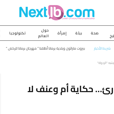
حول
ب
صحة
بيئة
إمرأة
تكنولوجيا
بخ
العالم
ا
شريط الأخبار
بيروت ماراثون وبلدية برمانا أطلقتا ” مهرجان برمانا للركض “
به “الرجولة”
رئ… حكاية أم وعنف لا