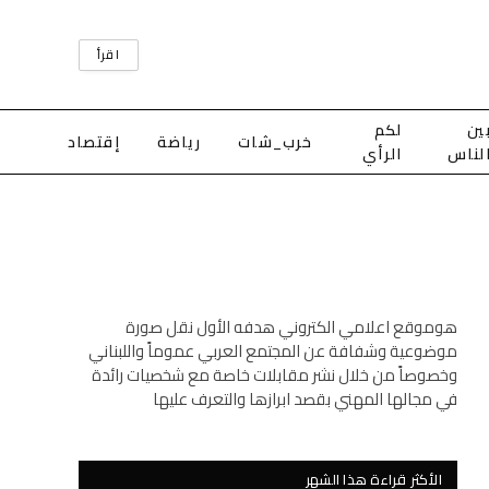
اقرأ
ين
لكم
خرب_شات
رياضة
إقتصاد
لناس
الرأي
هوموقع اعلامي الكتروني هدفه الأول نقل صورة
موضوعية وشفافة عن المجتمع العربي عموماً واللبناني
وخصوصاً من خلال نشر مقابلات خاصة مع شخصيات رائدة
في مجالها المهني بقصد ابرازها والتعرف عليها
الأكثر قراءة هذا الشهر