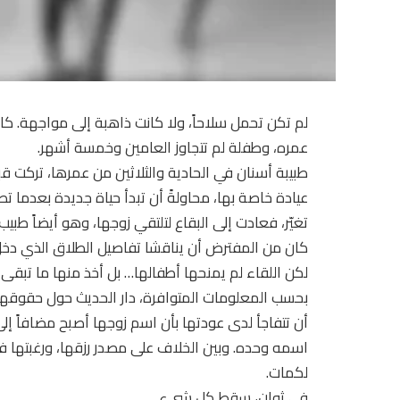
لم تكن تحمل سلاحاً، ولا كانت ذاهبة إلى مواجهة. كا
عمره، وطفلة لم تتجاوز العامين وخمسة أشهر.
طبيبة أسنان في الحادية والثلاثين من عمرها، تركت قبل
عيادة خاصة بها، محاولةً أن تبدأ حياة جديدة بعدما تص
تغيّر، فعادت إلى البقاع لتلتقي زوجها، وهو أيضاً ط
كان من المفترض أن يناقشا تفاصيل الطلاق الذي دخل أ
لكن اللقاء لم يمنحها أطفالها… بل أخذ منها ما تبقى
بحسب المعلومات المتوافرة، دار الحديث حول حقوقها ا
أن تتفاجأ لدى عودتها بأن اسم زوجها أصبح مضافاً إلى
اسمه وحده. وبين الخلاف على مصدر رزقها، ورغبتها في
لكمات.
في ثوانٍ، سقط كل شيء.