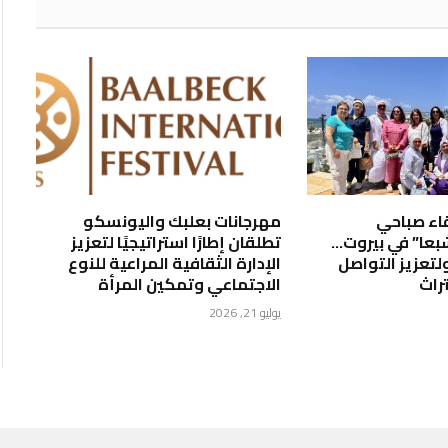
اء صباحي
مهرجانات بعلبك واليونسكو
عا” في بيروت…
تطلقان إطارًا استراتيجيًا لتعزيز
لتعزيز التواصل
الإدارة الثقافية المراعية للنوع
راث
الاجتماعي وتمكين المرأة
يوليو 21, 2026