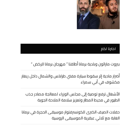
اخترنا لكم
بيروت ماراثون وبلدية برمانا أطلقتا ” مهرجان برمانا للركض “
أضرار مادية إثر سقوط سيارة مفتي طرابلس والشمال داخل ريغار
مكشوف في أبي سمراء
الأشغال ترفع توصية إلى مجلس الوزراء لمعالجة مصادر جذب
الطيور في محيط المطار وتعزيز سلامة الملاحة الجوية
حفلات الصيف الكبرى للكونسرفتوار موسيقى الحجرة في برمانا
الغابة مع ثلاثي عبقرية الموسيقى الروسية