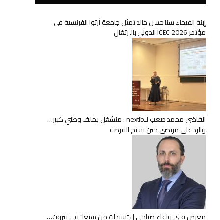
إبنة الفيحاء سنا حسن خالد تمثل جامعة أرتوا الفرنسية في
مؤتمر ICEC 2026 الدولي بالبرتغال
القاضي محمد صعب لـnextlb : منشغل بملف وطني كبير…
والرد على مرتضى حين تسنح الفرصة
معرض فني ولقاء صباحي ل"سيدات من شبعا" في بيروت…