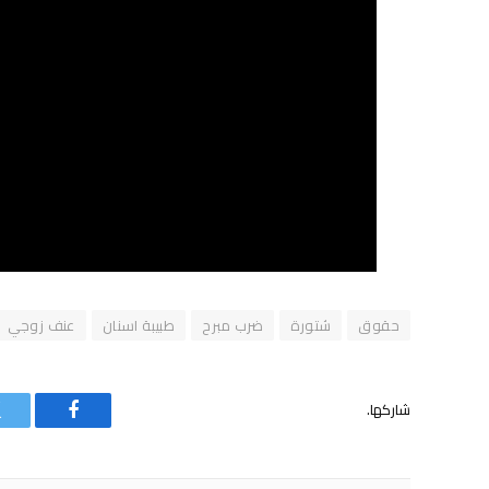
حقوق
شتورة
ضرب مبرح
طبيبة اسنان
عنف زوجي
شاركها.
فيسبوك