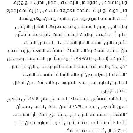
وبالإعتماد على عقود من الأبحاث في مجال الحرب البيولوجية،
فان دولة الولايات المتحدة العميقة كانت على دراية تامة بجميع
أبحاث الأسلحة البيولوجية. من تجارب دريسدن، وهيروشيما،
وناغازاكي وكوريا وفييتنام والفلوجة، وهذا السجل التاريخي
يظهر أن حكومة الولايات المتحدة ليست غافلة عندما يتعلّق
الأمر بإطلاق أسلحة الدمار الشامل على المدنيين الأبرياء.
من جانبها، أنفقت وكالة الأبحاث المتقدّمة التابعة لوزارة الدفاع
الأميركية (البنتاغون) (DARPA) ثروة بحثًا عن الخفافيش وفيروس
“كورونا” والهندسة الجينية للأسلحة البيولوجية. والآن، تم اختيار
“الحلفاء الإستراتيجيين” لوكالة الأبحاث المتقدمة التابعة
للبنتاغون لتطوير لقاح جيني للفيروس، وكأنه شكل من أشكال
التدخّل الإلهي.
إن الكتاب المقدّس للمحافظين الجدد في عام 1996، أي مشروع
القرن الأميركي الجديد (PNAC)، أعلن، بشكل لا لبس فيه، أن
“الاشكال المتقدمة للحرب البيولوجية التي يمكن أن تستهدف
الأنماط الجينية المحددة قد تحوّل الحرب البيولوجية من عالم
الارهاب الى أداة مفيدة سياسياً”.