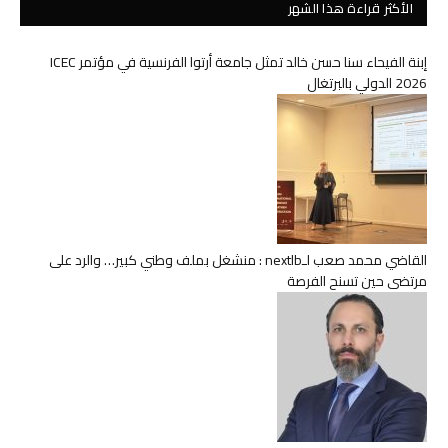
الأكثر قراءة هذا الشهر
إبنة الفيحاء سنا حسن خالد تمثل جامعة أرتوا الفرنسية في مؤتمر ICEC
2026 الدولي بالبرتغال
القاضي محمد صعب لـnextlb : منشغل بملف وطني كبير… والرد على
مرتضى حين تسنح الفرصة