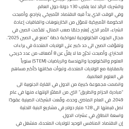
والشريك الرائد لما يقارب 130 دولة حول العالم.
وفي الوقت الذي بدأ فيه الاقتصاد الأميركي يتراجع، وأصبحت
الحكومة الأميركية تتموّل من الكازينوهات واتفاقيات إعادة
الشراء، الأمر الذي يُعتبر حلمًا صعب المنال، تقدّمت الصين في
مجال البحوث التكنولوجية لمواكبة خطة “صنع في الصين 2025”.
وتفوّقت الصين الى حد كبير على الولايات المتحدة في براءات
الاختراع، وأصبحت تخرّج ما لا يقلّ عن 8 أضعاف من عدد خريجي
العلوم والتكنولوجيا والهندسة والرياضيات (STEM) سنوياً
بالمقارنة مع الولايات المتحدة، وتبوأت مكانتها كأكبر مساهم
في العلوم العالمية.
وانضمت مجموعة كبيرة من الدول في القارة الجنوبية الى
“مبادرة الحزام والطريق” التي من المقرّر الإنتهاء منها في عام
2049. في العام الماضي وحده، وقّعت الشركات الصينية عقودًا
تصل قيمتها الى 128 مليار دولار في مشاريع البنية التحتية
واسعة النطاق في عشرات الدول.
إن الاقتصاد المنافس الوحيد للولايات المتحدة، منشغل في