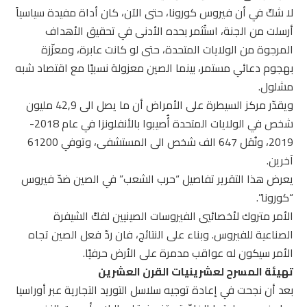
لا شكّ في أن فيروس كورونا، حتى الآن، كان أداة مفيدة سياسياً
أرسلت من الجنة، استُثمر بحده الأدنى في تحقيق الأهداف
المرجوة من الولايات المتحدة، حتى لو كانت عابرة، ومعزّزة
بهجوم دعائي مستمر، بينما الصين معزولة نسبيًا مع اقتصاد شبه
مشلول.
ويقدّر مركز السيطرة على الأمراض أن ما يصل الى 42,9 مليون
شخص في الولايات المتحدة أُصيبوا بالأنفلونزا في عام 2018-
2019، ونُقل 647 الف شخص الى المستشفى، وتوفي 61200
آخرين.
يعرض هذا التقرير تفاصيل “حرب الشعب” في الصين ضدّ فيروس
“كورونا”.
الأمر متروك لأخصائيي الفيروسات الصينيين لفكّ الشيفرة
الصناعية للفيروس. وبناء على النتائج، فان ردّ فعل الصين تجاه
الأمر سيكون له عواقب مدمرة على الأرض حرفيًا.
تهيئة المسرح لعشرينيات القرن العشرين
بعد أن نجحت في إعادة توجيه سلاسل التوريد التجارية عبر أوراسيا