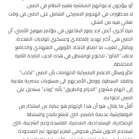
أو يروّجون لدعواتهم المباشرة بتغيير النظام في الصين.
لا محظورات في الهجوم الاميركي الشامل على الصين في وقت
تعاني فيه من الشلل.
مرة أخرى، أعلن احد رموز البنتاغون في مؤتمر ميونيخ الأمني، أن
الصين هي أكبر تهديد إقتصادي وعسكري للولايات المتحدة،
وبالتالي للغرب، ما اضطر الاتحاد الأوروبي المتهادي والخاضع
لحلف “الناتو”، للخنوع لواشنطن في هذه الحرب الباردة الثانية
المختلطة.
تكرّر وسائل الاعلام الاميركية الاتهامات بأن الصين “تكذب”
وتفقد السيطرة. ووصل الأمر بهم الى مستويات عنصرية متدنية
إلى اتهام مشروع “الحزام والطريق” بأنه “وباء” يستحيل على
الصين احتواءه.
أقلّ ما يقال، هو أن هذا الإتهام هو عبارة عن استنكار من
الاولغارشية عديمة الضمير، التي تتمتع بالبذخ والسلطة
الإحتكارية، الإستبدادية، المدمرة، الفاسدة وغير الشرعية، التي
تستخدم الديون بشكل هجومي لتعزيز ثروتها غير المحدودة