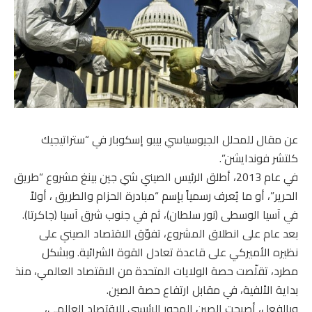
عن مقال للمحلل الجيوسياسي بيبو إسكوبار في “ستراتيجيك
كلتشر فوندايشن”.
في عام 2013، أطلق الرئيس الصيني شي جين بينغ مشروع “طريق
الحرير”، أو ما يُعرف رسمياً بإسم “مبادرة الحزام والطريق ، أولاً
في آسيا الوسطى (نور سلطان)، ثم في جنوب شرق آسيا (جاكرتا).
بعد عام على انطلاق المشروع، تفوّق الاقتصاد الصيني على
نظيره الأميركي على قاعدة تعادل القوة الشرائية. وبشكل
مطرد، تقلّصت حصة الولايات المتحدة من الاقتصاد العالمي، منذ
بداية الألفية، في مقابل ارتفاع حصة الصين.
وبالفعل، أصبحت الصين المحور الرئيسي للإقتصاد العالمي،