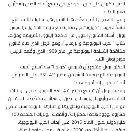
الذين يركزون على خلق الفوضى في جميع أنحاء الصين ويتمنّون
تغيير النظام.
ومع ذلك، فإن الأمر معقّد. هذا التقرير هو محاولة لائقة لتتبّع
منشأ فيروس “كورونا”. في مقارنة مع قراءة الدكتور فرانسيس
بويل، أستاذ القانون الدولي في جامعة إلينوي الأميركية ومؤلف
كتاب “الحرب البيولوجية والإرهاب”، وهو الرجل الذي صاغ قانون
مكافحة الأسلحة البيولوجية في عام 1989 الذي وقّعه الرئيس
جورج بوش الأب.
الدكتور بويل مقتنع بأن فيروس “كورونا” هو “سلاح الحرب
البيولوجية الهجومية” انتشر من مختبر “BSL-4″، على الرغم من
أنه “لا يقول إنه أمر متعمّد”.
ويضيف بويل أن “جميع مختبرات BSL-4 الموجودة في الولايات
المتحدة، وأوروبا، وروسيا، والصين، واسرائيل، مخصّصة للبحث عن
عوامل الحرب البيولوجية وتطويرها واختبارها. لا يوجد سبب علمي
مشروع لوجود هذه المختبرات”. وأنفقت الولايات المتحدة 100
مليار دولار بحلول العام 2015، على أبحاث الحرب البيولوجية.
ويقول: “لدينا أكثر من 13000 عالم في مجال علوم الحياة