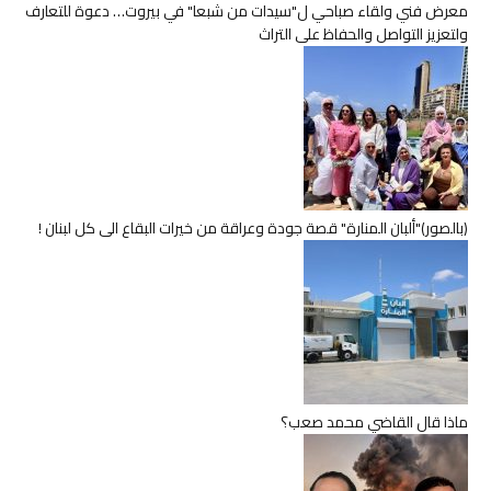
معرض فني ولقاء صباحي ل"سيدات من شبعا" في بيروت… دعوة للتعارف
ولتعزيز التواصل والحفاظ على التراث
(بالصور)"ألبان المنارة" قصة جودة وعراقة من خيرات البقاع الى كل لبنان !
ماذا قال القاضي محمد صعب؟