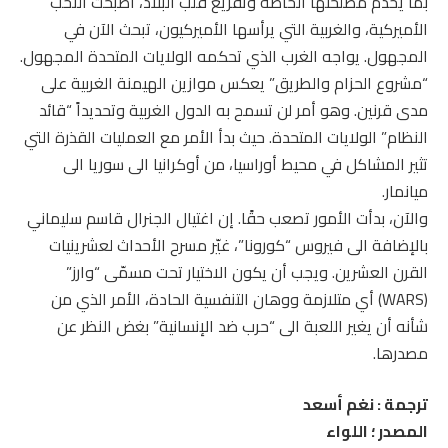
بما يخدم مصلحتها الخاصّة وتفريغ قلب البلاد، أصبحت النخب
الأميركية، والغربية التي يرأسها الأميركيون، تبحث الآن في
المجهول. يواجه الغرب الذي تحكمه الولايات المتحدة المجهول.
“مشروع الحزام والطريق” يعكس موازين الهيمنة الغربية على
مدى قرنين. وهو أمر لن تسمح به الدول الغربية وتحديداً “قائد
النظام” الولايات المتحدة. حيث بدأ الأمر مع العمليات القذرة التي
تثير المشاكل في محيط أوراسيا، من أوكرانيا الى سوريا الى
ميانمار.
والآن، بدأت الأمور تصعب حقًا. إن اغتيال الجنرال قاسم سليماني
بالإضافة الى فيروس “كورونا”، غيّر مسرح الأحداث لعشرينيات
القرن العشرين. ويجب أن يكون الاختيار تحت مسمّى “وارز”
(WARS) أي متلازمة ووهان التنفسية الحادة، الأمر الذي من
شأنه أن يغير اللعبة الى “حرب ضد الإنسانية” بغض النظر عن
مصدرها.
ترجمة : نغم أسعد
المصدر ؛ اللواء