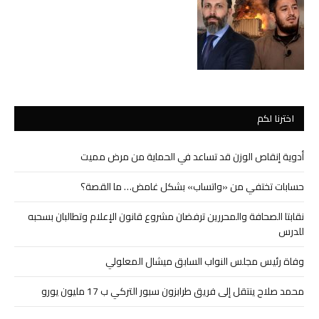
اخترنا لكم
أدوية إنقاص الوزن قد تساعد في الحماية من مرض مميت
حسابات تختفي من «واتساب» بشكل غامض… ما القصة؟
نقابتا الصحافة والمحررين ترفضان مشروع قانون الإعلام وتطالبان بسحبه
للدرس
وفاة رئيس مجلس النواب السابق ميشال المعلولي
محمد صلاح ينتقل إلى فريق طرابزون سبور التركي ب 17 مليون يورو