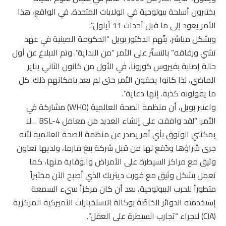
يختبرون أسلحة بيولوجية في الولايات المتحدة. في الواقع، هذا
الأمر يعود إلى ما قبل أحداث 11 أيلول”.
وبشكل مباشر، يتّهم الدكتور بويل “الحكومة الصينية في عهد
تشي ورفاقه” بالتستّر على الأمر “من البداية”. وتم الابلاغ عن أول
حالة إصابة بفيروس كورونا، في الأول من كانون الثاني يناير
الماضي، لذا كانوا يخفون الأمر حتى لم يعد بامكانهم ذلك. كل
ما يقولونه كذبة. إنها دعاية”.
واعتبر بويل، أن منظمة الصحة العالمية (WHO) مشاركة في
الأمر: “لقد وافقت على إنشاء العديد من معامل BSL-4 …لا
يمكنني الوثوق بأي أمر يصدر عن منظمة الصحة العالمية لأنه
جرى شراؤها ودُفع لها من قبل شركة بيغ فارما، ولديها تعاون
وثيق مع مراكز السيطرة على الأمراض والوقاية منها، كما
تعمل بشكل وثيق مع فورت ديتريك الذي أصبح الآن مختبراً
متطوراً للحرب البيولوجية، بعد أن كان مركزاً سيء السمعة
إستخدمته الدوائر الخاصّة بوكالة الاستخبارات الأميركية المركزية
(CIA) لاجراء “تجارب السيطرة على العقل”.