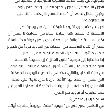
وقوتها، في وقت تعتمد الشعوب الأميركية والعالمية في
الدول النامية على الديون لمجرد العيش. وكما خلص توماس
بيكيتي بشكل قاطع أن: “عدم المساواة يعتمد دائمًا على
الايديولوجية”.
نحن في خضم حرب تقودها شركة “انتل”. من وجهة نظر
الاستخبارات الصينية، هذا الخليط السام من الحوادث لا يمكن أن
يكون سلسلة عشوائية من الصدف. لدى بكين دوافع متسلسلة
لتعتبر أن هذه السلسلة من الأحداث غير العادية جزءاً من هجوم
هجين منسّق يُشبه الحرب الكاملة للهيمنة على الصين.
إذا ما نظرنا إلى فرضية “التنين القاتل”: إن هجوماً بالأسلحة
البيولوجية قادر على التسبّب بأضرار إقتصادية هائلة، لكنه محمي
في حالة الانكار. وبالتالي، هذه هي الخطوة الوحيدة الممكنة
التي يمكن أن تقوم بها “الأمة التي لا غنى عنها” على رقعة
الشطرنج، إذا ما اعتبرنا أن الولايات المتحدة لا يمكنها الفوز في
حرب تقليدية أو نووية مع الصين.
سلاح حرب بيولوجي؟
في الظاهر، يعتبر فيروس “كورونا” سلاحًا بيولوجياً يحلم به أولئك