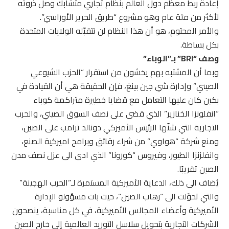
إعادة ربط معظم دول العالم بنظام تجاري متشابك وصل ذروته
لأكثر من مئة عام وهو مشروع “طريق الحرير الأوراسي”.
والأمر المحتوم، هو أن هذا النظام لن تتقبّله الولايات المتحدة
بكل بساطة.
وصف “BRI” بـ”الوباء”
وبما أن المشتبه بهم يخشون من استقرار “الحزب الشيوعي
الصيني” وإدارة شي جين بينغ، فإن الحقيقة هي أن القيادة في
بكين كان عليها التعامل مع قضايا خطيرة متراكمة كوباء
“انفلونزا الخنازير” الذي قضى على نصف السوق الصيني، والحرب
التجارية التي شنّها الرئيس الأميركي دونالد ترامب على الصين،
ومنع شركة “هواوي” من شراء رقائق وبرامج اميركية الصنع،
وانفلزنزا الطيور، وفيروس “كورونا” الذي ادى الى عزل نصف مدن
الصين تقريبًا.
يُضاف الى ذلك، الدعاية الأميركية المستمرة لـ”الحرب الهجينة”
والتي تحوّلت الى “رهاب الصين”، حيث بات مسؤولو الإدارة
الأميركية وأعضاء المجالس الأميركية، في كل مناسبة، ينصحون
الشركات التجارية بتحويل سلاسل التوريد العالمية إلى خارج الصين