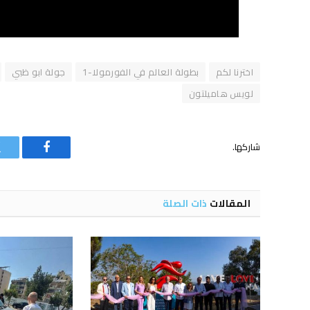
اخترنا لكم
بطولة العالم في الفورمولا-1
جولة ابو ظبي
لويس هاميلتون
شاركها.
فيسبوك
المقالات
ذات الصلة