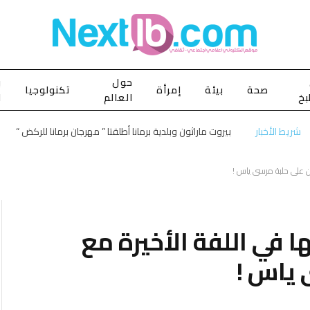
حول
ب
صحة
بيئة
إمرأة
تكنولوجيا
بخ
العالم
ا
شريط الأخبار
بيروت ماراثون وبلدية برمانا أطلقتا ” مهرجان برمانا للركض “
ن على حلبة مرسى ياس !
 في اللفة الأخيرة مع
 ياس !