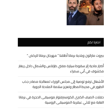
اخترنا لكم
بيروت ماراثون وبلدية برمانا أطلقتا ” مهرجان برمانا للركض “
أضرار مادية إثر سقوط سيارة مفتي طرابلس والشمال داخل ريغار
مكشوف في أبي سمراء
الأشغال ترفع توصية إلى مجلس الوزراء لمعالجة مصادر جذب
الطيور في محيط المطار وتعزيز سلامة الملاحة الجوية
حفلات الصيف الكبرى للكونسرفتوار موسيقى الحجرة في برمانا
الغابة مع ثلاثي عبقرية الموسيقى الروسية