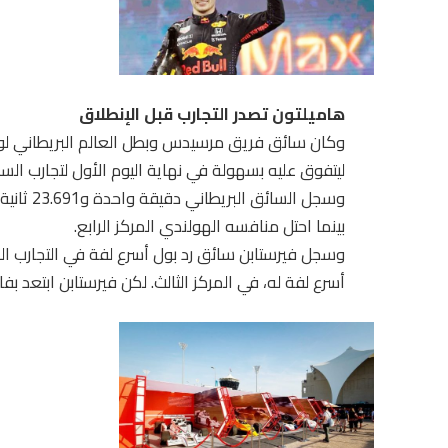
هاميلتون تصدر التجارب قبل الإنطلاق
وكان سائق فريق مرسيدس وبطل العالم البريطاني لو
ليتفوق عليه بسهولة في نهاية اليوم الأول لتجارب الس
بينما احتل منافسه الهولندي المركز الرابع.
وسجل فيرستابن سائق رد بول أسرع لفة في التجارب الحر
أسرع لفة له، في المركز الثالث. لكن فيرستابن ابتعد بفارق 0.641 ثانية عن منافسه على اللقب في ا