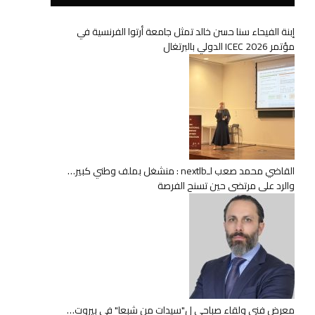
إبنة الفيحاء سنا حسن خالد تمثل جامعة أرتوا الفرنسية في
مؤتمر ICEC 2026 الدولي بالبرتغال
القاضي محمد صعب لـnextlb : منشغل بملف وطني كبير…
والرد على مرتضى حين تسنح الفرصة
معرض فني ولقاء صباحي ل"سيدات من شبعا" في بيروت…