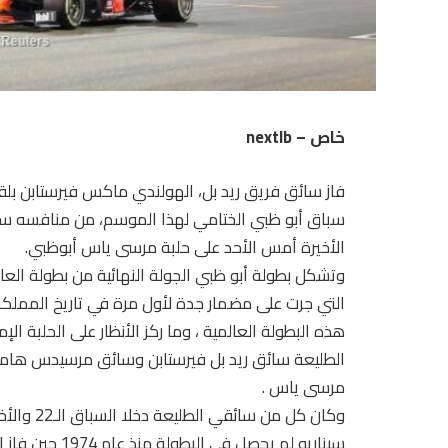
خاص – nextlb
سباق أبو ظبي الختامي لهذا الموسم، من منافسه سا
الأخيرة أمس الأحد على حلبة مرسى ياس أبوظبي.
التي جرت على مضمار جدة لأول مرة في تاريخ المملك
هذه البطولة العالمية ، وما ركز الأنظار على الحلبة ال
الطليعة سائق ريد بل فيرستابن وسائق مرسيدس هاميلت
مرسى ياس .
وكان كل م
سيناريو لم يحصل