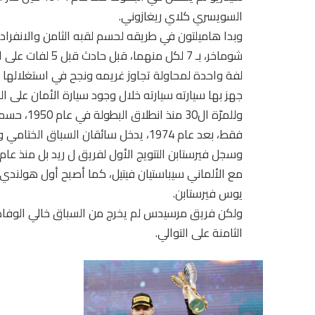
السويسري كلاي ريغازوني.
وبدا هاميلتون في طريقه لحسم لقبه الثامن والانفراد
شوماخر، بـ 7 لكل 
لفة واحدة لمحاولة تجاوز غريمه ونجح في استغلالها عل
جهز بها سيارته سيارته خلال وجود سيارة الأمان على ال
وللمرّة ال
فقط، بعد عام 1974، يدخل سائقان السباق الختامي وهما على نفس المسافة من حيث عدد النقاط.
مع الألماني سيباستيان فيتيل، كما أصبح أول هولندي ي
يوس فيرستابن.
ولكن فريق مرسيدس لم يخرج من السباق خالي الوفاض
الثامنة على التوالي.