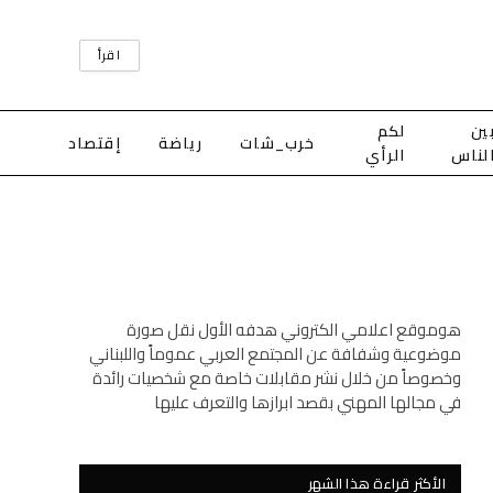
اقرأ
ين
لكم
خرب_شات
رياضة
إقتصاد
لناس
الرأي
هوموقع اعلامي الكتروني هدفه الأول نقل صورة
موضوعية وشفافة عن المجتمع العربي عموماً واللبناني
وخصوصاً من خلال نشر مقابلات خاصة مع شخصيات رائدة
في مجالها المهني بقصد ابرازها والتعرف عليها
الأكثر قراءة هذا الشهر