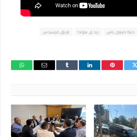
حلبة مرسى ياس
ريد بل هوندا
فريق مرسيدس
تويتر
بينتيريست
لينكدإن
Tumblr
البريد
واتساب
الإلكتروني