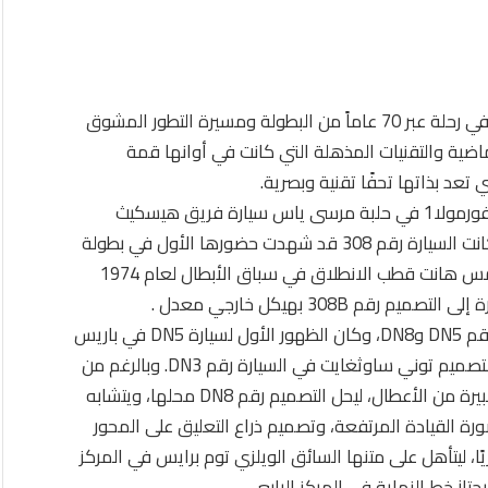
أخذت السيارات السباقية الشهيرة عشاق الفورمولا1- في رحلة عبر 70 عاماً من البطولة ومسيرة التطور المشوق
اضية والتقنيات المذهلة التي كانت في أوانها قمة
وتضمنت السيارات المعروضة في منطقة مشجعي الفورمولا1 في حلبة مرسى ياس سيارة فريق هيسكيث
تصميم رقم 308B التي صممها هارفي بوسلوايت، وكانت السيارة رقم 308 قد شهدت حضورها الأول في بطولة
العالم للفورمولا1 في موسم 1974، وحقق فيها جايمس هانت قطب الانطلاق في سباق الأبطال لعام 1974
كما عرضت أيضًا كل من سيارتي فريق شادو بتصميم رقم DN5 وDN8، وكان الظهور الأول لسيارة DN5 في باريس
خلال شهر ديسمبر من عام 1974، بإعتبارها استمرارية لتصميم توني ساوثغايت في السيارة رقم DN3. وبالرغم من
سرعة هذه السيارة العالية إلا أنها واجهت مجموعة كبيرة من الأعطال، ليحل التصميم رقم DN8 محلها، ويتشابه
رة القيادة المرتفعة، وتصميم ذراع التعليق على المحور
ا، ليتأهل على متنها السائق الويلزي توم برايس في المركز
از خط النهاية في المركز الرابع.