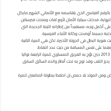
 بالرقم القياسي الذي يتقاسمه مع الألماني الشهير مايكل
منهما، قبل حادث قبل 5 لفات على النهاية، فدخلت سيارة الأمان لأربع لفات ومنحت فيرستابن
ى أكمل وجه، مستفيداً من إطاراته اللينة الجديدة التي
حلبة حسبما أوضحت وكالة الأنباء الفرنسية.
30 منذ انطلاق البطولة في عام 1950، حسمت هوية البطل في الجولة الأخيرة. لكن هي المرة الثانية
وسجل فيرستابن التتويج الأول لفريق ل ريد بل منذ عام 2013 حين توّج به الفريق النمساوي للمرة الرابعة تواليا
حرز اللقب وقد توج به تحت أنظار والده السائق السابق
 ومن المولد بلا حمص بل احتفظ ببطولة الصانعين للمرة