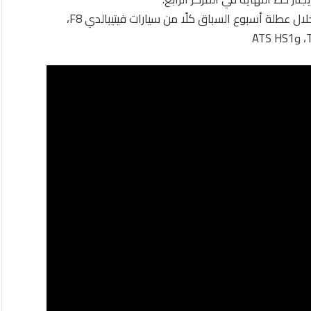
كما تضمنت السيارات المعروضة لعشاق الفورمولا1 خلال عطلة أسبوع السباق كلًا من سيارات فيتيبالدي F8،