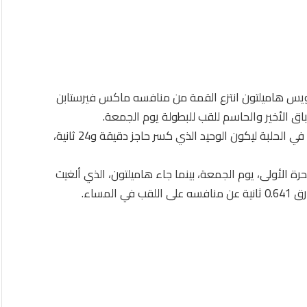
يس هاميلتون انتزع القمة من منافسه ماكس فيرستابن
باق الأخير والحاسم للقب للبطولة يوم الجمعة.
وسجل السائق البريطاني دقيقة واحدة و23.691 ثانية في الحلبة ليكون الوحيد الذي كسر حاجز دقيقة و24 ثانية،
ة الأولى، يوم الجمعة، بينما جاء هاميلتون، الذي ألغيت
لمساء.