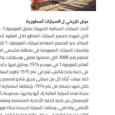
عرض تاريخي ل 9سيارات أسطورية
الذي شهده تصميم السيارات المتطور خلال العقود الم
الابتكار، نحو التصميم المعاصر لسيارات الفورمولا-1 التي تعد بذاتها تحفًا تقنية وبصرية.
على حلبة براندز هاتش، ليتم في عام 1975 تطوير السيارة إلى التصميم رقم 308B بهيكل خارجي معدل .
التصميمان من ناحية الخلية الأحادية المنخفضة ومقصو
الأمامي والخلفي، وحققت السيارة الجديدة نجاحًا فوريً
الثالث عند مشاركتها في سباق جائزة هولندا الكبرى ويجت