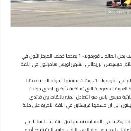
فاز سائق فريق ريد بل، الهولندي ماكس فيرستابن بلقب بطل العالم لـ فورمولا- 1 بعدما خطف المركز الأول في
ئق مرسيدس البريطاني الشهير لويس هاميلتون في اللفة
وتشكل بطولة أبو ظبي الجولة النهائية من بطولة العالم في الفورمولا-1 ، وكانت سبقتها الجولة الجديدة كليا
ة العربية السعودية التي تستضيف أرضها احدى جولات
إمارتية مرسى ياس هو التعادل المثير بالنقاط بين قائدي
ون الى ان حسمها فيرستابن في اللفة الأخيرة على حلبة
ن سائقي الطليعة دخلا السباق الـ22 والأخيرة وهما على المسافة نفسها من حيث عدد النقاط في
 في البطولة منذ عام 1974 حين فاز البرازيلي إيمرسون فيتيبالدي باللقب بفارق ثلاث نقاط أمام