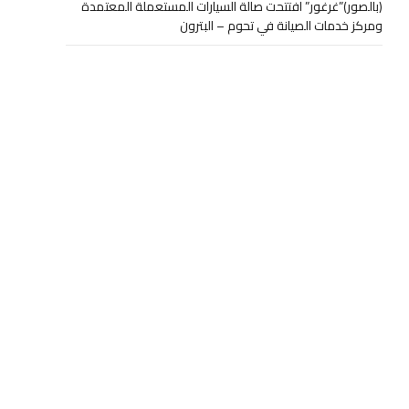
(بالصور)”غرغور” افتتحت صالة السيارات المستعملة المعتمدة
ومركز خدمات الصيانة في تحوم – البترون