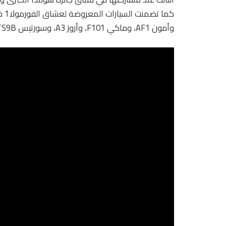
وأمون AF1، وماكي F101، وأروز A3، وسورتيس TS9B، وATS HS1