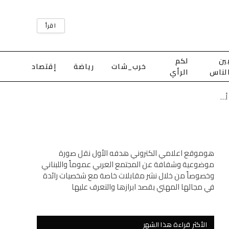
اقرأ
ين
لكم
خرب_شات
رياضة
إقتصاد
لناس
الرأي
أضرار مادية إثر سقوط سيارة مفتي طرابلس والشمال داخل ريغار مكشوف في أبي سمراء
هوموقع اعلامي الكتروني هدفه الأول نقل صورة
موضوعية وشفافة عن المجتمع العربي عموماً واللبناني
وخصوصاً من خلال نشر مقابلات خاصة مع شخصيات رائدة
في مجالها المهني بقصد ابرازها والتعرف عليها
الأكثر قراءة هذا الشهر