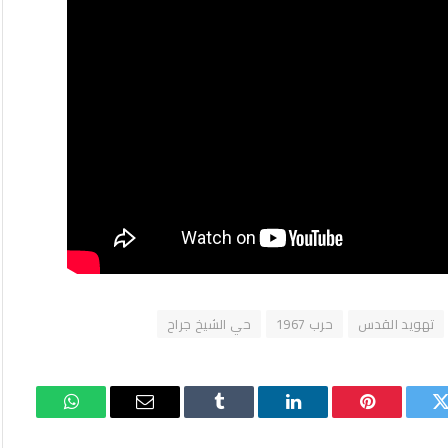
تهويد القدس
حرب 1967
حي الشيخ جراح
تويتر
بينتيريست
لينكدإن
Tumblr
البريد
واتساب