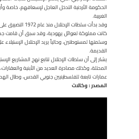
الحكومة الأردنية التدخل العاجل لإسعافهم، خاصة وأ
الغربية.
وقد بدأت سلطات الإ
كانت مملوكة لعوائل يهودية، وقد سبق أن قامت جمعي
وسلمتها لمستوطنين، وحالياً يريد الإحتلال الإستيلاء
القديمة.
يشار إلى أن سلطات الإحتلال تتابع نهج المشاريع الإ
عمارات تابعة للفلسطينيين جنوبي القدس، وطال الهدم نحو 100 شقة سكنية، وشردت مئات ال
المصدر : وكالات