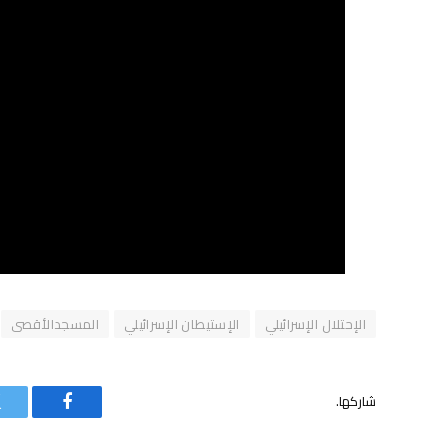
الإحتلال الإسرائيلي
الإستيطان الإسرائيلي
المسجدالأقصى
شاركها.
فيسبوك