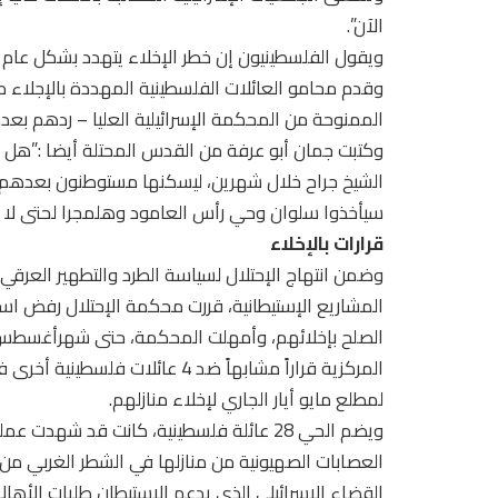
الآن”.
ويقول الفلسطينيون إن خطر الإخلاء يتهدد بشكل عام نحو 500 فلسط
وقدم محامو العائلات الفلسطينية المهددة بالإجلاء 
الممنوحة من المحكمة الإسرائيلية العليا – ردهم بعدم
الشيخ جراح خلال شهرين، ليسكنها مستوطنون بعدهم؟”، 
سيأخذوا سلوان وحي رأس العامود وهلمجرا لحتى لا 
قرارات بالإخلاء
وضمن انتهاج الإحتلال لسياسة الطرد والتطهير العرق
المشاريع الإستيطانية، قررت محكمة الإحتلال رفض اس
الصلح بإخلائهم، وأمهلت المحكمة، حتى شهرأغسطس آ
المركزية قراراً مشابهاً ضد 4 عا
لمطلع مايو أيار الجاري لإخلاء منازلهم.
العصابات الصهيونية من منازلها في الشطر الغربي م
القضاء الإسرائيلي الذي يدعم الإستيطان طلبات الأها