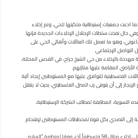
ن قضية حي الشيخ جراح بدأت منذ عام 1972 عندما ادعت جمعيات إستيطانية ملكيتها للحي، وتم إخلاء
ائلات الثلاث الأولى من الحي عامي 2008 و2009، وفي حال نفذت سلطات الإحتلال الإخلاءات الجديدة فإنها
من أصل 28 في حي كرم الجاعوني، وهو ما تعمل تلك العائلات وأهالي الحي على
ل التواصل الإجتماعي
لية العليا 4 عائلات فلسطينية مهددة بالإخلاء من حي الشيخ جراح، في القدس المحتلة،
الأراضي المقامة عليها منازلهم.
لات الفلسطينية للتوافق عليها مع المستوطنين إيجاد آلية
لإيجار إلى أن يتوفى رب المنزل الفلسطيني، بحيث لا ينتقل
 التسوية، المطابقة لمطالب الشركة الإستيطانية،
لة إلى التصدي بكل قوة لمخططات المستوطنين لإقتحام
وتسعى الجمعيات الإسرائيلية المطالبة بالأملاك حالياً إلى إخلاء منازل 58 فلسطينياً آخر، وفقا لمنظمة “السلام