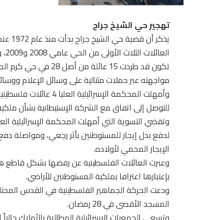
تهجير حي الشيخ جراح
يذكر أ
الع
تكون قد طردت 15 عائلة 
مواجهته عبر حملات متتالية على وسائل الإعلام ووسائ
وأمهلت المحكمة الإسرائي
للتوصل إلى اتفاق مع الشركة الإستيطانية بشأن ملكية 
وتقضي التسوية التي أمهلت المحكمة الإسرائيلية العائ
لدفع بدل إيجار للمستوطنين بأثر رجعي، ومواصلة دفع ا
الإيجار المحمي لأولاده.
وعبرت العائلات الفلسطينية عن رفضها بشكل قاطع هذه
بإعتبارها اعترافا بملكية المستوطنين للأراضي.
ودعت الحركة الجماهير الفلسطينية في القدس المحت
المسجد الأقصى في 28 رمضان.