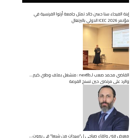
إبنة الفيحاء سنا حسن خالد تمثل جامعة أرتوا الفرنسية في
مؤتمر ICEC 2026 الدولي بالبرتغال
القاضي محمد صعب لـnextlb : منشغل بملف وطني كبير…
والرد على مرتضى حين تسنح الفرصة
معرض فني ولقاء صباحي ل"سيدات من شبعا" في بيروت…