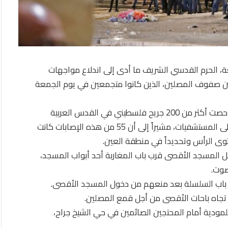
ة، الحرم القدسي الشريف ما أدى إلى اندلاع مواجهات
ن صفوف المصلين، الذين كانوا متجمعين في يوم الجمعة
وقال الهلال الأحمر الفلسطيني ومصادر إنّ طواقمه أحصت أكثر من 200 جريح فلسطيني في القدس العربية
المحتلة، بينهم أكثر من 80 استدعت إصاباتهم نقلهم إلى المستشفيات، مشيراً إلى أن 55 من هذه الإصابات كانت
ى الرأس وتحديداً في منطقة العين.
خل المسجد الأقصى قرب باب المغاربة أحد أبواب المسجد،
صوت.
 باب السلسلة بعد منعهم من دخول المسجد الأقصى.
 تجاه باحات الأقصى من أجل قمع المصلين.
ودية أمام المحتجين الصائمين في حي الشيخ جراح،