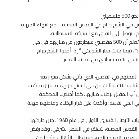
يني.
من حي الشيخ جراح في القدس المحتلة – مع انتهاء المهلة
 التوصل إلى اتفاق مع الشركة الاستيطانية.
وكتبت جمان أبو عرفة من القدس المحتلة أيضا :”هل تعلم أن 500 مقدسيّ سيطردون من منازلهم في حي
فيما كتبت منار الشوبكي ” إذا أخذوا الشيخ جراح
يبقى بيت فلسطيني في مدينة القدس”.
ي الممنهج في القدس، الذي يأتي بشكل متواز مع
تئناف ثلاث عائلات من حي الشيخ جراح، ضد قرار محكمة
ب المقبل لإخلاء منازلها، كما أصدرت المحكمة
ئلات فلسطينية أخرى في الحي نفسه، وأكدت على قرار الإخلاء ومنحتهم مهلة
ويضم الحي 28 عائلة فلسطينية، كانت قد شهدت عمليات الترحيل القسري الأولى في عام 1948، حين طردتها
ن القدس المحتلة، لتستقر في الشطر الشرقي، وقد رفض
لي بعدم هدم منازلهم، فيما طلب الأهالي مؤخراً من