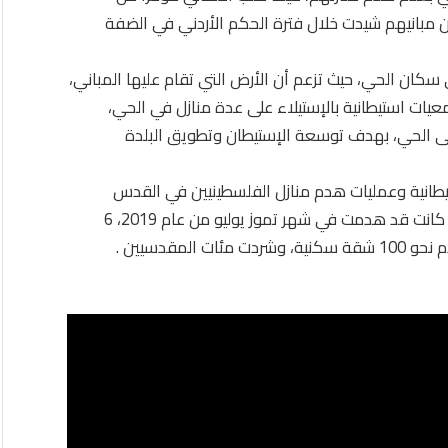
ن مبانيهم شيدت خلال فترة الحكم الأردني في الضفة
حتلال منذ عام 1972 التضييق على سكان الحي، حيث تزعم أن الأرض التي تقام عليها المباني،
ات استيطانية بالإستيلاء على عدة منازل في الحي،
 على الحي، بهدف توسعة الإستيطان وتطويق البلدة
ستيطانية وعمليات هدم منازل الفلسطينيين في القدس
المحتلة، وكذلك مصادرة العديد من الأبنية والعقارات، كانت قد هدمت في شهر تموز يوليو من عام 2019، 6
مقدسيين .