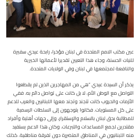
عين مكتب الامم المتحدة في لبنان مؤخرا، رابحة عيدي سفيرة
للنيات الحسنة، وجاء هذا التعيين تقديرا لأعمالها الخيرية
والنافعة لمجتمعها في لبنان وفي الولايات المتحدة.
يذكر أن السيدة عيدي “هي من المهاجرين الذين لم يقطعوا
التواصل مع الوطن الأم، لا بل كانت على تواصل دائم به. ففي
الأزمات والحروب كانت تتجند وتجند معها اللبنانيين والعرب للدعم
على كل المستويات. فكانوا يتوجهون إلى السلطات الرسمية
للمطالبة بحق لبنان بالسلام والإستقرار، وإلى جهات أهلية وأفراد
مقتدرين لجمع المساعدات والتبرعات. وكان هذا الدعم يستفيد
منه اللبنانيون في المناطق المتضررة دون تفرقة مناطقية. كذلك