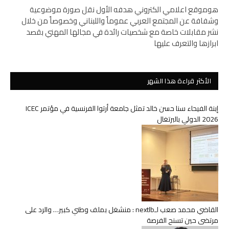
هوموقع اعلامي الكتروني هدفه الأول نقل صورة موضوعية
وشفافة عن المجتمع العربي عموماً واللبناني وخصوصاً من خلال
نشر مقابلات خاصة مع شخصيات رائدة في مجالها المهني بقصد
ابرازها والتعرف عليها
الأكثر قراءة هذا الشهر
إبنة الفيحاء سنا حسن خالد تمثل جامعة أرتوا الفرنسية في مؤتمر ICEC
2026 الدولي بالبرتغال
القاضي محمد صعب لـnextlb : منشغل بملف وطني كبير… والرد على
مرتضى حين تسنح الفرصة