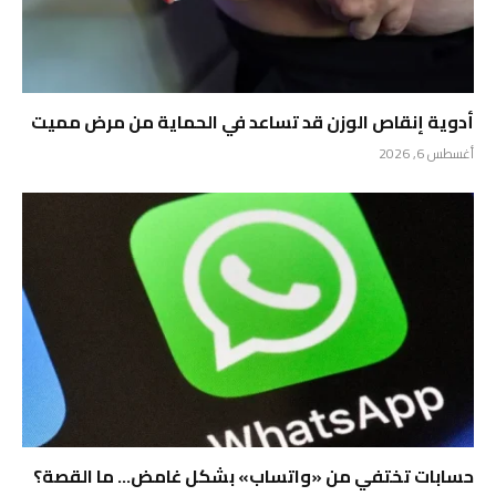
أدوية إنقاص الوزن قد تساعد في الحماية من مرض مميت
أغسطس 6, 2026
حسابات تختفي من «واتساب» بشكل غامض… ما القصة؟