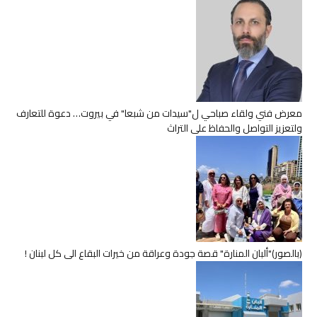
معرض فني ولقاء صباحي ل"سيدات من شبعا" في بيروت… دعوة للتعارف
ولتعزيز التواصل والحفاظ على التراث
(بالصور)"ألبان المنارة" قصة جودة وعراقة من خيرات البقاع الى كل لبنان !