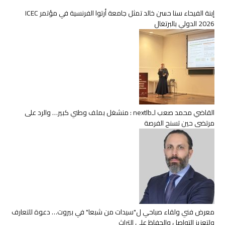
إبنة الفيحاء سنا حسن خالد تمثل جامعة أرتوا الفرنسية في مؤتمر ICEC
2026 الدولي بالبرتغال
القاضي محمد صعب لـnextlb : منشغل بملف وطني كبير… والرد على
مرتضى حين تسنح الفرصة
معرض فني ولقاء صباحي ل"سيدات من شبعا" في بيروت… دعوة للتعارف
ولتعزيز التواصل والحفاظ على التراث