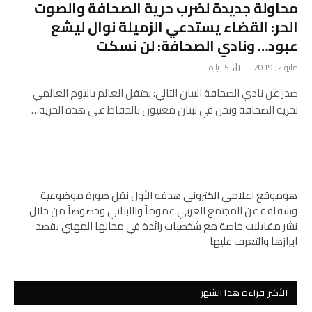
محاولة جديدة لضرب حرية الصحافة والصوت
الحر: القضاء يستدعي الزميلة نوال ليشع
عبود… ونادي الصحافة: لن نسكت
مايو 2, 2019
5
زيارة
صدر عن نادي الصحافة البيان التالي: يحتفل العالم باليوم العالمي
لحرية الصحافة ونحن في لبنان معنيون بالحفاظ على هذه الحرية…
هوموقع اعلامي الكتروني هدفه الأول نقل صورة موضوعية
وشفافة عن المجتمع العربي عموماً واللبناني وخصوصاً من خلال
نشر مقابلات خاصة مع شخصيات رائدة في مجالها المهني بقصد
ابرازها والتعرف عليها
الأكثر قراءة هذا الشهر