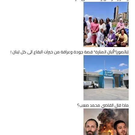
(بالصور)"ألبان المنارة" قصة جودة وعراقة من خيرات البقاع الى كل لبنان !
ماذا قال القاضي محمد صعب؟