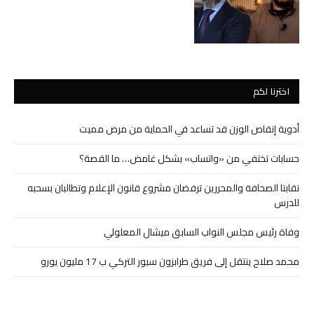
اخترنا لكم
أدوية إنقاص الوزن قد تساعد في الحماية من مرض مميت
حسابات تختفي من «واتساب» بشكل غامض… ما القصة؟
نقابتا الصحافة والمحررين ترفضان مشروع قانون الإعلام وتطالبان بسحبه
للدرس
وفاة رئيس مجلس النواب السابق ميشال المعلولي
محمد صلاح ينتقل إلى فريق طرابزون سبور التركي ب 17 مليون يورو