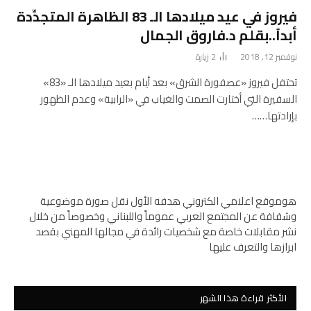
فيروز في عيد ميلادها الـ 83 الظاهرة المتجدِّدة
أبداً..بقلم د.فاروق الجمال
نوفمبر 12, 2018
2
زيارة
تحتفل فيروز «عصفورة الشرق» بعد أيام بعيد ميلادها الـ «83»
السفيرة التي أختارت الصمت والغياب في «الرابية» وعدم الظهور
بإرادتها……
هوموقع اعلامي الكتروني هدفه الأول نقل صورة موضوعية
وشفافة عن المجتمع العربي عموماً واللبناني وخصوصاً من خلال
نشر مقابلات خاصة مع شخصيات رائدة في مجالها المهني بقصد
ابرازها والتعرف عليها
الأكثر قراءة هذا الشهر