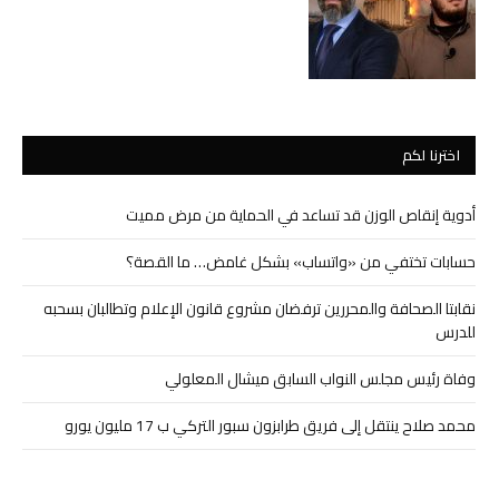
اخترنا لكم
أدوية إنقاص الوزن قد تساعد في الحماية من مرض مميت
حسابات تختفي من «واتساب» بشكل غامض… ما القصة؟
نقابتا الصحافة والمحررين ترفضان مشروع قانون الإعلام وتطالبان بسحبه
للدرس
وفاة رئيس مجلس النواب السابق ميشال المعلولي
محمد صلاح ينتقل إلى فريق طرابزون سبور التركي ب 17 مليون يورو