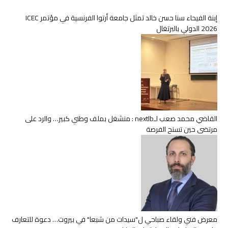
إبنة الفيحاء سنا حسن خالد تمثل جامعة أرتوا الفرنسية في مؤتمر ICEC
2026 الدولي بالبرتغال
القاضي محمد صعب لـnextlb : منشغل بملف وطني كبير… والرد على
مرتضى حين تسنح الفرصة
معرض فني ولقاء صباحي ل"سيدات من شبعا" في بيروت… دعوة للتعارف