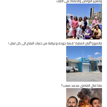
ولتعزيز التواصل والحفاظ على التراث
(بالصور)"ألبان المنارة" قصة جودة وعراقة من خيرات البقاع الى كل لبنان !
ماذا قال القاضي محمد صعب؟