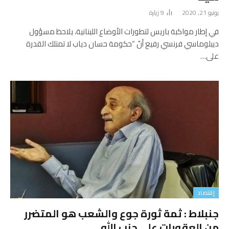
يونيو 21, 2020
9
زيارة
في إطار مواكبة باريس لتطورات الأوضاع اللبنانية، يلاحظ مسؤول
ديبلوماسي فرنسي رفيع أنّ “حكومة حسان دياب لا تمتلك القدرة
على…
إقتصاد
جنبلاط : ثمة ثورة جوع والشعب هو المتضرر
من العقوبات على حزب الله