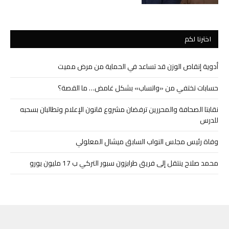
اخترنا لكم
أدوية إنقاص الوزن قد تساعد في الحماية من مرض مميت
حسابات تختفي من «واتساب» بشكل غامض… ما القصة؟
نقابتا الصحافة والمحررين ترفضان مشروع قانون الإعلام وتطالبان بسحبه
للدرس
وفاة رئيس مجلس النواب السابق ميشال المعلولي
محمد صلاح ينتقل إلى فريق طرابزون سبور التركي ب 17 مليون يورو