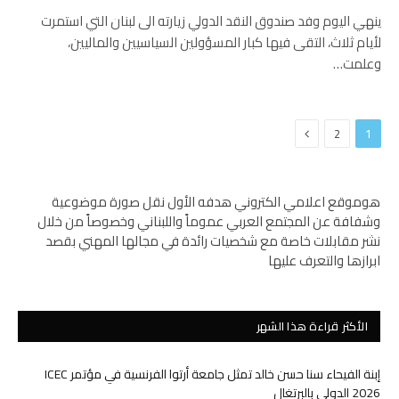
ينهي اليوم وفد صندوق النقد الدولي زيارته الى لبنان التي استمرت
لأيام ثلاث، التقى فيها كبار المسؤولين السياسيين والماليين،
وعلمت…
التالي
2
1
هوموقع اعلامي الكتروني هدفه الأول نقل صورة موضوعية
وشفافة عن المجتمع العربي عموماً واللبناني وخصوصاً من خلال
نشر مقابلات خاصة مع شخصيات رائدة في مجالها المهني بقصد
ابرازها والتعرف عليها
الأكثر قراءة هذا الشهر
إبنة الفيحاء سنا حسن خالد تمثل جامعة أرتوا الفرنسية في مؤتمر ICEC
2026 الدولي بالبرتغال