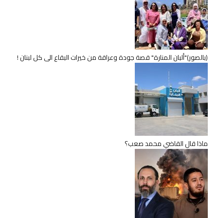
(بالصور)"ألبان المنارة" قصة جودة وعراقة من خيرات البقاع الى كل لبنان !
ماذا قال القاضي محمد صعب؟