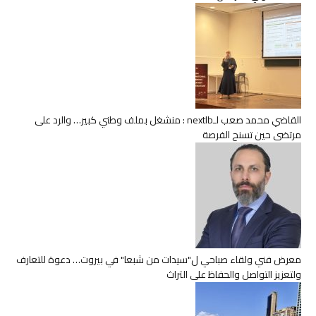
القاضي محمد صعب لـnextlb : منشغل بملف وطني كبير… والرد على
مرتضى حين تسنح الفرصة
معرض فني ولقاء صباحي ل"سيدات من شبعا" في بيروت… دعوة للتعارف
ولتعزيز التواصل والحفاظ على التراث