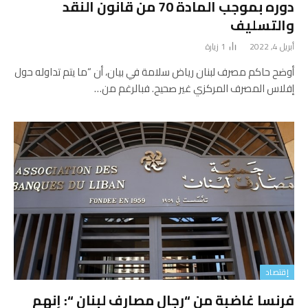
دوره بموجب المادة 70 من قانون النقد
والتسليف
أبريل 4, 2022
1
زيارة
أوضح حاكم مصرف لبنان رياض سلامة في بيان، أن “ما يتم تداوله حول
إفلاس المصرف المركزي غير صحيح. فبالرغم من…
إقتصاد
فرنسا غاضبة من “رجال مصارف لبنان “: إنهم