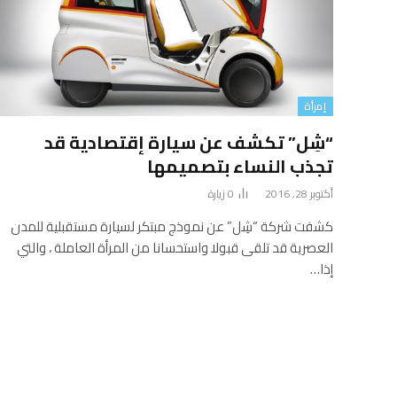
إمرأة
“شِل” تكشف عن سيارة إقتصادية قد
تجذب النساء بتصميمها
أكتوبر 28, 2016
0
زيارة
كشفت شركة “شِل” عن نموذج مبتكر لسيارة مستقبلية للمدن
العصرية قد تلقى قبولا واستحسانا من المرأة العاملة ، والتي
إذا…