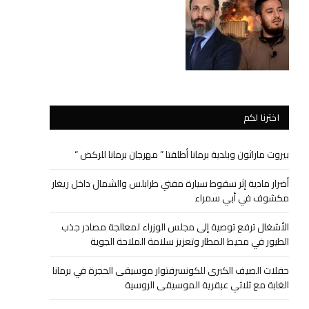
اخترنا لكم
بيروت ماراثون وبلدية برمانا أطلقتا ” مهرجان برمانا للركض “
أضرار مادية إثر سقوط سيارة مفتي طرابلس والشمال داخل ريغار
مكشوف في أبي سمراء
الأشغال ترفع توصية إلى مجلس الوزراء لمعالجة مصادر جذب
الطيور في محيط المطار وتعزيز سلامة الملاحة الجوية
حفلات الصيف الكبرى للكونسرفتوار موسيقى الحجرة في برمانا
الغابة مع ثلاثي عبقرية الموسيقى الروسية