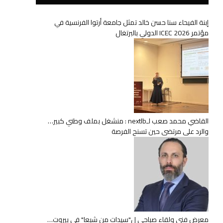
إبنة الفيحاء سنا حسن خالد تمثل جامعة أرتوا الفرنسية في
مؤتمر ICEC 2026 الدولي بالبرتغال
القاضي محمد صعب لـnextlb : منشغل بملف وطني كبير…
والرد على مرتضى حين تسنح الفرصة
معرض فني ولقاء صباحي ل"سيدات من شبعا" في بيروت…