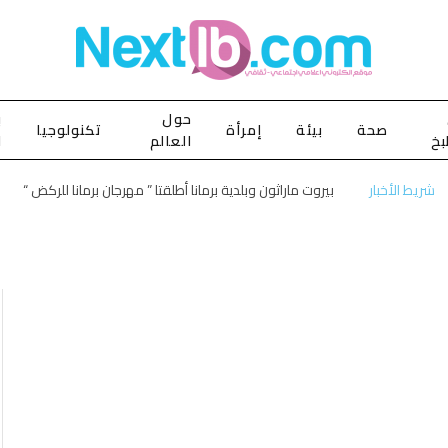
حول
ب
صحة
بيئة
إمرأة
تكنولوجيا
بخ
العالم
ا
شريط الأخبار
بيروت ماراثون وبلدية برمانا أطلقتا ” مهرجان برمانا للركض “