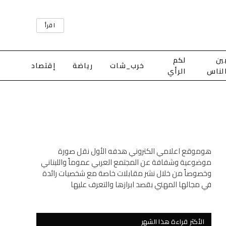
اقرأ
ين
لكم
خرب_شات
رياضة
إقتصاد
لناس
الرأي
هوموقع اعلامي الكتروني هدفه الأول نقل صورة
موضوعية وشفافة عن المجتمع العربي عموماً واللبناني
وخصوصاً من خلال نشر مقابلات خاصة مع شخصيات رائدة
في مجالها المهني بقصد ابرازها والتعرف عليها
الأكثر قراءة هذا الشهر