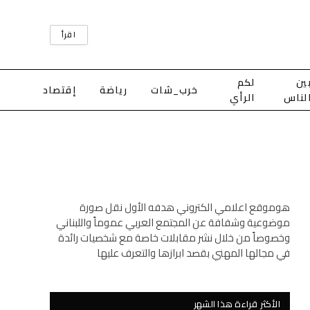
اقرأ
ين
لكم
خرب_شات
رياضة
إقتصاد
لناس
الرأي
هوموقع اعلامي الكتروني هدفه الأول نقل صورة
موضوعية وشفافة عن المجتمع العربي عموماً واللبناني
وخصوصاً من خلال نشر مقابلات خاصة مع شخصيات رائدة
في مجالها المهني بقصد ابرازها والتعرف عليها
الأكثر قراءة هذا الشهر