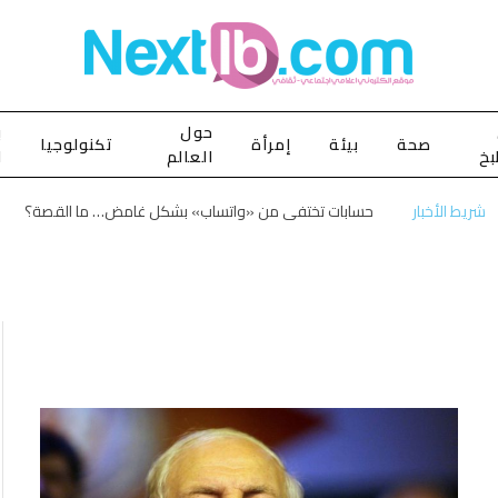
حول
ب
صحة
بيئة
إمرأة
تكنولوجيا
بخ
العالم
ا
شريط الأخبار
حسابات تختفي من «واتساب» بشكل غامض… ما القصة؟