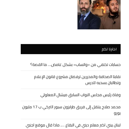
اخترنا لكم
حسابات تختفي من «واتساب» بشكل غامض… ما القصة؟
نقابتا الصحافة والمحررين ترفضان مشروع قانون الإعلام
وتطالبان بسحبه للدرس
وفاة رئيس مجلس النواب السابق ميشال المعلولي
محمد صلاح ينتقل إلى فريق طرابزون سبور التركي ب 17 مليون
يورو
لبنان يبني اكبر معلم ديني في البقاع …. ماذا قال موقع اجنبي