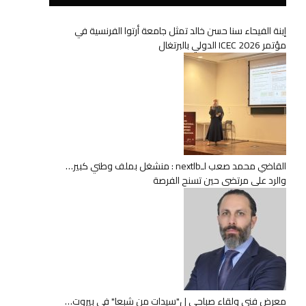
إبنة الفيحاء سنا حسن خالد تمثل جامعة أرتوا الفرنسية في
مؤتمر ICEC 2026 الدولي بالبرتغال
القاضي محمد صعب لـnextlb : منشغل بملف وطني كبير…
والرد على مرتضى حين تسنح الفرصة
معرض فني ولقاء صباحي ل"سيدات من شبعا" في بيروت…