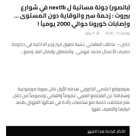
(بالصور) جولة مسائية ل nextlb في شوارع
بيروت : زحمة سير والوقاية دون المستوى …
وإصابات كورونا حوالي 2000 يومياً !
نوفمبر 13, 2020
9
زيارة
خاص – عاطف البعلبكي عشية تطبيق قرار وزير الداخلية في حكومة
تصريف الأعمال محمد فهمي ، والمتعلق بإقفال البلد ومنع…
هوموقع اعلامي الكتروني هدفه الأول نقل صورة موضوعية
وشفافة عن المجتمع العربي عموماً واللبناني وخصوصاً من خلال
نشر مقابلات خاصة مع شخصيات رائدة في مجالها المهني بقصد
ابرازها والتعرف عليها
الأكثر قراءة هذا الشهر