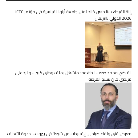
إبنة الفيحاء سنا حسن خالد تمثل جامعة أرتوا الفرنسية في مؤتمر ICEC
2026 الدولي بالبرتغال
القاضي محمد صعب لـnextlb : منشغل بملف وطني كبير… والرد على
مرتضى حين تسنح الفرصة
معرض فني ولقاء صباحي ل"سيدات من شبعا" في بيروت… دعوة للتعارف