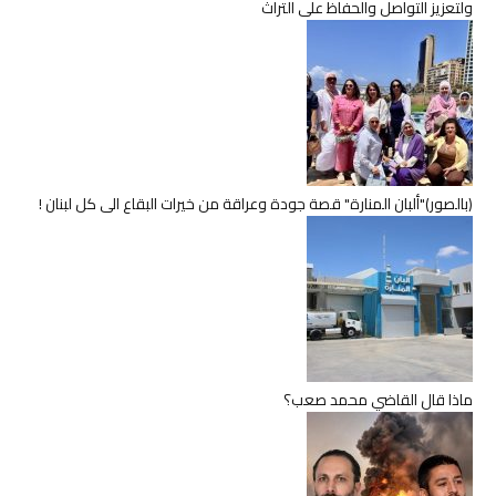
ولتعزيز التواصل والحفاظ على التراث
(بالصور)"ألبان المنارة" قصة جودة وعراقة من خيرات البقاع الى كل لبنان !
ماذا قال القاضي محمد صعب؟