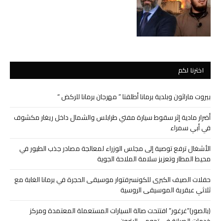
اخترنا لكم
بيروت ماراثون وبلدية برمانا أطلقتا ” مهرجان برمانا للركض “
أضرار مادية إثر سقوط سيارة مفتي طرابلس والشمال داخل ريغار مكشوف
في أبي سمراء
الأشغال ترفع توصية إلى مجلس الوزراء لمعالجة مصادر جذب الطيور في
محيط المطار وتعزيز سلامة الملاحة الجوية
حفلات الصيف الكبرى للكونسرفتوار موسيقى الحجرة في برمانا الغابة مع
ثلاثي عبقرية الموسيقى الروسية
(بالصور)”غرغور” افتتحت صالة السيارات المستعملة المعتمدة ومركز
خدمات الصيانة في تحوم – البترون