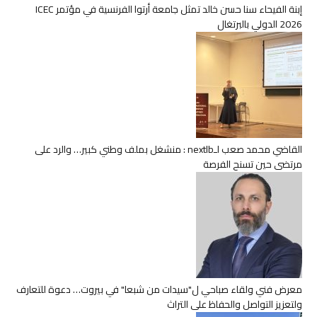
إبنة الفيحاء سنا حسن خالد تمثل جامعة أرتوا الفرنسية في مؤتمر ICEC
2026 الدولي بالبرتغال
القاضي محمد صعب لـnextlb : منشغل بملف وطني كبير… والرد على
مرتضى حين تسنح الفرصة
معرض فني ولقاء صباحي ل"سيدات من شبعا" في بيروت… دعوة للتعارف
ولتعزيز التواصل والحفاظ على التراث