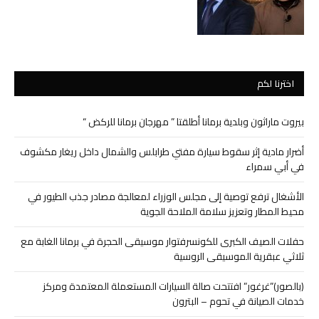
اخترنا لكم
بيروت ماراثون وبلدية برمانا أطلقتا ” مهرجان برمانا للركض “
أضرار مادية إثر سقوط سيارة مفتي طرابلس والشمال داخل ريغار مكشوف
في أبي سمراء
الأشغال ترفع توصية إلى مجلس الوزراء لمعالجة مصادر جذب الطيور في
محيط المطار وتعزيز سلامة الملاحة الجوية
حفلات الصيف الكبرى للكونسرفتوار موسيقى الحجرة في برمانا الغابة مع
ثلاثي عبقرية الموسيقى الروسية
(بالصور)”غرغور” افتتحت صالة السيارات المستعملة المعتمدة ومركز
خدمات الصيانة في تحوم – البترون