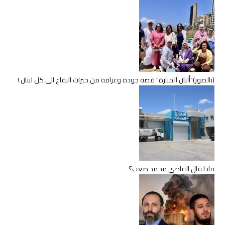
(بالصور)"ألبان المنارة" قصة جودة وعراقة من خيرات البقاع الى كل لبنان !
ماذا قال القاضي محمد صعب؟