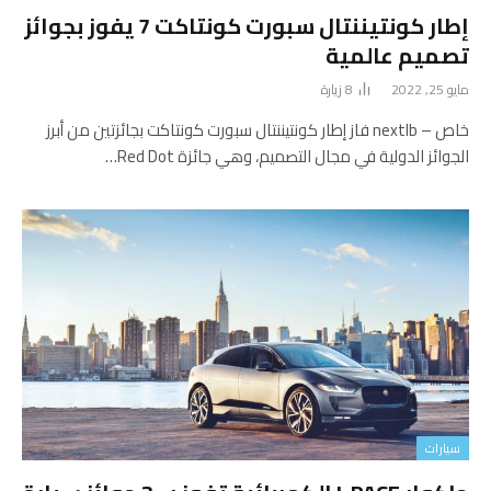
إطار كونتيننتال سبورت كونتاكت 7 يفوز بجوائز
تصميم عالمية
مايو 25, 2022
8
زيارة
خاص – nextlb فاز إطار كونتيننتال سبورت كونتاكت بجائزتين من أبرز
الجوائز الدولية في مجال التصميم، وهي جائزة Red Dot…
سيارات