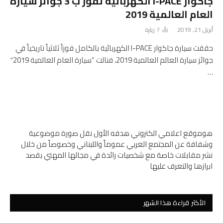
جاكوار I-PACE الكهربائية تفوز ب 3 جوائز سيارة
العام العالمية 2019
أبريل 21, 2019
7
زيارة
حققت سيارة جاكوار I-PACE الكهربائية بالكامل فوزاً ثلاثياً تاريخياً في
جوائز سيارة العالم العالمية 2019، فنالت “سيارة العام العالمية 2019″
…
هوموقع اعلامي الكتروني هدفه الأول نقل صورة موضوعية
وشفافة عن المجتمع العربي عموماً واللبناني وخصوصاً من خلال
نشر مقابلات خاصة مع شخصيات رائدة في مجالها المهني بقصد
ابرازها والتعرف عليها
الأكثر قراءة هذا الشهر