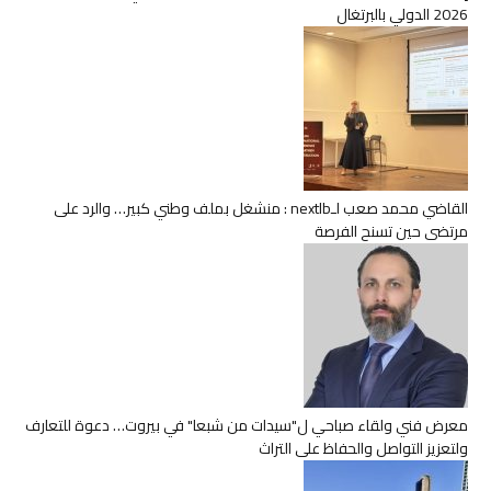
2026 الدولي بالبرتغال
القاضي محمد صعب لـnextlb : منشغل بملف وطني كبير… والرد على
مرتضى حين تسنح الفرصة
معرض فني ولقاء صباحي ل"سيدات من شبعا" في بيروت… دعوة للتعارف
ولتعزيز التواصل والحفاظ على التراث