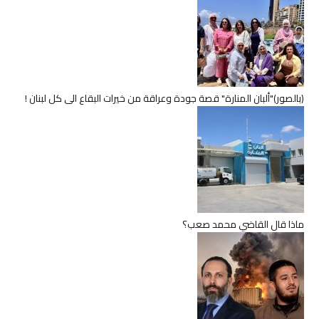
(بالصور)"ألبان المنارة" قصة جودة وعراقة من خيرات البقاع الى كل لبنان !
ماذا قال القاضي محمد صعب؟