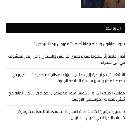
اخترنا لكم
بيروت ماراثون وبلدية برمانا أطلقتا ” مهرجان برمانا للركض “
أضرار مادية إثر سقوط سيارة مفتي طرابلس والشمال داخل ريغار مكشوف
في أبي سمراء
الأشغال ترفع توصية إلى مجلس الوزراء لمعالجة مصادر جذب الطيور في
محيط المطار وتعزيز سلامة الملاحة الجوية
حفلات الصيف الكبرى للكونسرفتوار موسيقى الحجرة في برمانا الغابة مع
ثلاثي عبقرية الموسيقى الروسية
(بالصور)”غرغور” افتتحت صالة السيارات المستعملة المعتمدة ومركز
خدمات الصيانة في تحوم – البترون