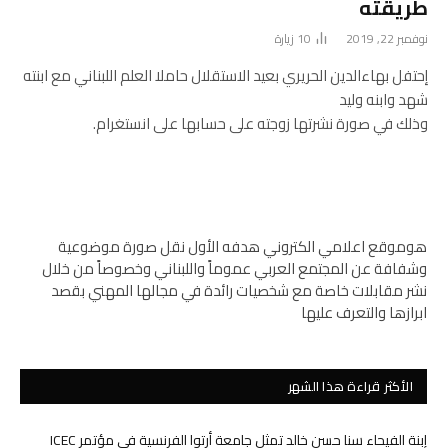
طريقته
نوفمبر 22, 2019
10
زيارة
إحتفل بهاءالدين الحريري بعيد الاستقلال حاملا العلم اللبناني مع ابنته
شهد وابنه وليد
وذلك في صورة نشرتها زوجته على حسابها على انستغرام.
هوموقع اعلامي الكتروني هدفه الأول نقل صورة موضوعية
وشفافة عن المجتمع العربي عموماً واللبناني وخصوصاً من خلال
نشر مقابلات خاصة مع شخصيات رائدة في مجالها المهني بقصد
ابرازها والتعرف عليها
الأكثر قراءة هذا الشهر
إبنة الفيحاء سنا حسن خالد تمثل جامعة أرتوا الفرنسية في مؤتمر ICEC