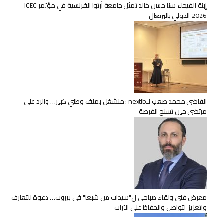
إبنة الفيحاء سنا حسن خالد تمثل جامعة أرتوا الفرنسية في مؤتمر ICEC
2026 الدولي بالبرتغال
القاضي محمد صعب لـnextlb : منشغل بملف وطني كبير… والرد على
مرتضى حين تسنح الفرصة
معرض فني ولقاء صباحي ل"سيدات من شبعا" في بيروت… دعوة للتعارف
ولتعزيز التواصل والحفاظ على التراث