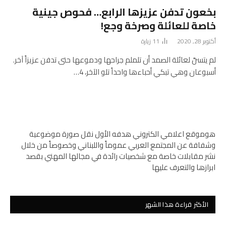
بخعون تدفن عزيزها الرابع… فحوص جينية
خاصة للعائلة وصرخة وجع!
أكتوبر 28, 2020
11
زيارة
لم يتسنَّ لعائلة الصمد أن تلملم جراحها ودموعها حتى تدفن عزيزاً آخر.
أسبوعان وهي تبكي أحباءها واحداً تلو الآخر، 4…
هوموقع اعلامي الكتروني هدفه الأول نقل صورة موضوعية
وشفافة عن المجتمع العربي عموماً واللبناني وخصوصاً من خلال
نشر مقابلات خاصة مع شخصيات رائدة في مجالها المهني بقصد
ابرازها والتعرف عليها
الأكثر قراءة هذا الشهر