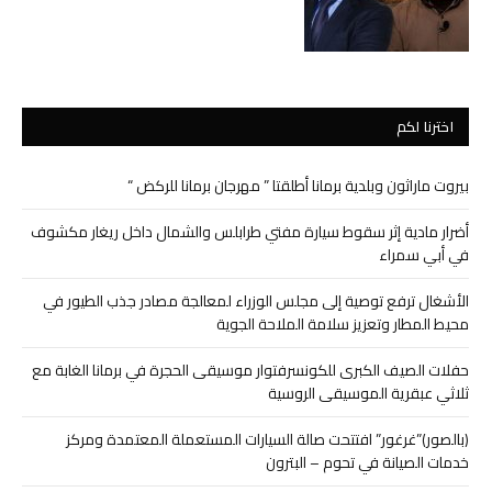
اخترنا لكم
بيروت ماراثون وبلدية برمانا أطلقتا ” مهرجان برمانا للركض “
أضرار مادية إثر سقوط سيارة مفتي طرابلس والشمال داخل ريغار مكشوف
في أبي سمراء
الأشغال ترفع توصية إلى مجلس الوزراء لمعالجة مصادر جذب الطيور في
محيط المطار وتعزيز سلامة الملاحة الجوية
حفلات الصيف الكبرى للكونسرفتوار موسيقى الحجرة في برمانا الغابة مع
ثلاثي عبقرية الموسيقى الروسية
(بالصور)”غرغور” افتتحت صالة السيارات المستعملة المعتمدة ومركز
خدمات الصيانة في تحوم – البترون