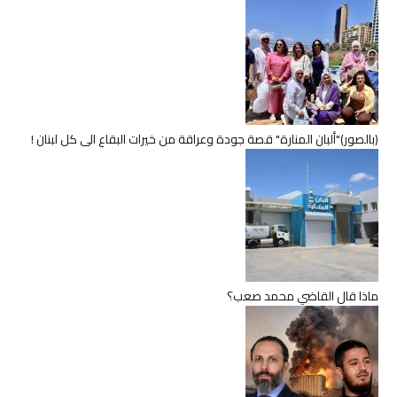
(بالصور)"ألبان المنارة" قصة جودة وعراقة من خيرات البقاع الى كل لبنان !
ماذا قال القاضي محمد صعب؟