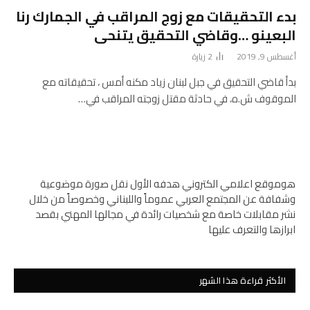
بدء التحقيقات مع زوج المراقب في الجمارك رنا
البعينو …وقاضي التحقيق يتنحى
أغسطس 9, 2019
2
زيارة
بدأ قاضي التحقيق في جبل لبنان زياد مكنه أمس ، تحقيقاته مع
الموقوف ش.ه، في حادثة مقتل زوجته المراقب في…
هوموقع اعلامي الكتروني هدفه الأول نقل صورة موضوعية
وشفافة عن المجتمع العربي عموماً واللبناني وخصوصاً من خلال
نشر مقابلات خاصة مع شخصيات رائدة في مجالها المهني بقصد
ابرازها والتعرف عليها
الأكثر قراءة هذا الشهر