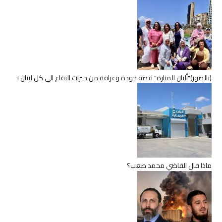
(بالصور)"ألبان المنارة" قصة جودة وعراقة من خيرات البقاع الى كل لبنان !
ماذا قال القاضي محمد صعب؟