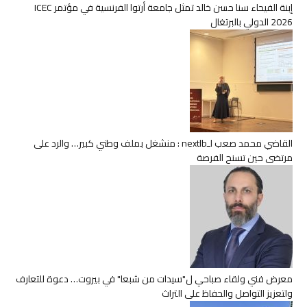
إبنة الفيحاء سنا حسن خالد تمثل جامعة أرتوا الفرنسية في مؤتمر ICEC
2026 الدولي بالبرتغال
القاضي محمد صعب لـnextlb : منشغل بملف وطني كبير… والرد على
مرتضى حين تسنح الفرصة
معرض فني ولقاء صباحي ل"سيدات من شبعا" في بيروت… دعوة للتعارف
ولتعزيز التواصل والحفاظ على التراث