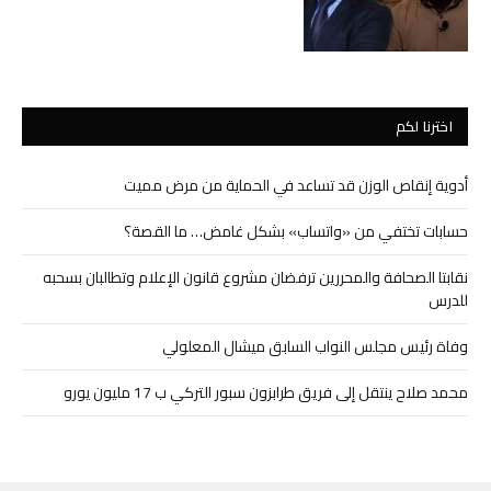
اخترنا لكم
أدوية إنقاص الوزن قد تساعد في الحماية من مرض مميت
حسابات تختفي من «واتساب» بشكل غامض… ما القصة؟
نقابتا الصحافة والمحررين ترفضان مشروع قانون الإعلام وتطالبان بسحبه
للدرس
وفاة رئيس مجلس النواب السابق ميشال المعلولي
محمد صلاح ينتقل إلى فريق طرابزون سبور التركي ب 17 مليون يورو