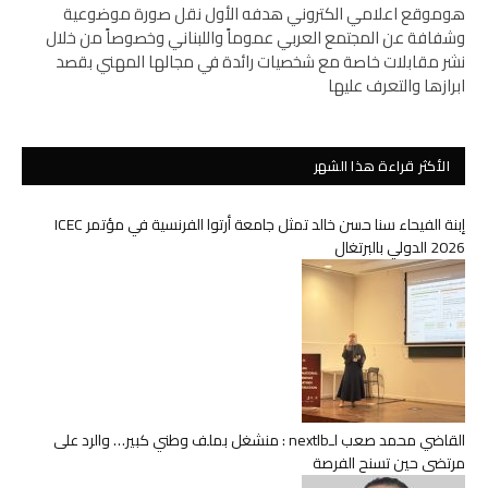
هوموقع اعلامي الكتروني هدفه الأول نقل صورة موضوعية
وشفافة عن المجتمع العربي عموماً واللبناني وخصوصاً من خلال
نشر مقابلات خاصة مع شخصيات رائدة في مجالها المهني بقصد
ابرازها والتعرف عليها
الأكثر قراءة هذا الشهر
إبنة الفيحاء سنا حسن خالد تمثل جامعة أرتوا الفرنسية في مؤتمر ICEC
2026 الدولي بالبرتغال
القاضي محمد صعب لـnextlb : منشغل بملف وطني كبير… والرد على
مرتضى حين تسنح الفرصة