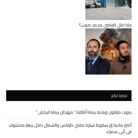
ماذا قال القاضي محمد صعب؟
اخترنا لكم
بيروت ماراثون وبلدية برمانا أطلقتا ” مهرجان برمانا للركض “
أضرار مادية إثر سقوط سيارة مفتي طرابلس والشمال داخل ريغار مكشوف
في أبي سمراء