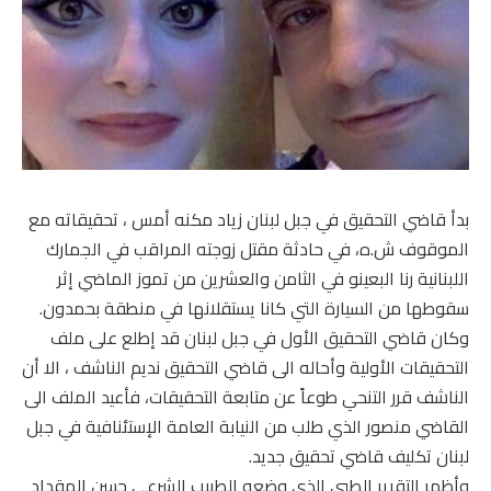
بدأ قاضي التحقيق في جبل لبنان زياد مكنه أمس ، تحقيقاته مع
الموقوف ش.ه، في حادثة مقتل زوجته المراقب في الجمارك
اللبنانية رنا البعينو في الثامن والعشرين من تموز الماضي إثر
سقوطها من السيارة التي كانا يستقلانها في منطقة بحمدون.
وكان قاضي التحقيق الأول في جبل لبنان قد إطلع على ملف
التحقيقات الأولية وأحاله الى قاضي التحقيق نديم الناشف ، الا أن
الناشف قرر التنحي طوعاً عن متابعة التحقيقات، فأعيد الملف الى
القاضي منصور الذي طلب من النيابة العامة الإستئنافية في جبل
لبنان تكليف قاضي تحقيق جديد.
وأظهر التقرير الطبي الذي وضعه الطبيب الشرعي حسن المقداد