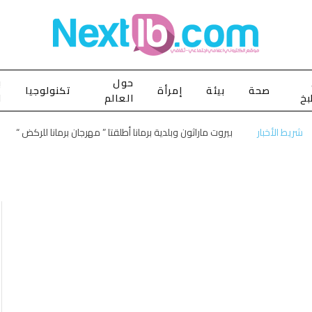
حول
ب
صحة
بيئة
إمرأة
تكنولوجيا
بخ
العالم
ا
شريط الأخبار
بيروت ماراثون وبلدية برمانا أطلقتا ” مهرجان برمانا للركض “