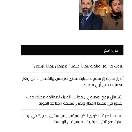
اخترنا لكم
بيروت ماراثون وبلدية برمانا أطلقتا ” مهرجان برمانا للركض “
أضرار مادية إثر سقوط سيارة مفتي طرابلس والشمال داخل ريغار
مكشوف في أبي سمراء
الأشغال ترفع توصية إلى مجلس الوزراء لمعالجة مصادر جذب
الطيور في محيط المطار وتعزيز سلامة الملاحة الجوية
حفلات الصيف الكبرى للكونسرفتوار موسيقى الحجرة في برمانا
الغابة مع ثلاثي عبقرية الموسيقى الروسية