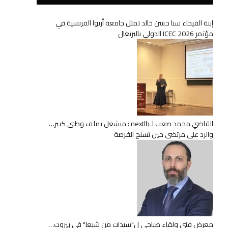
إبنة الفيحاء سنا حسن خالد تمثل جامعة أرتوا الفرنسية في
مؤتمر ICEC 2026 الدولي بالبرتغال
القاضي محمد صعب لـnextlb : منشغل بملف وطني كبير…
والرد على مرتضى حين تسنح الفرصة
معرض فني ولقاء صباحي ل"سيدات من شبعا" في بيروت…