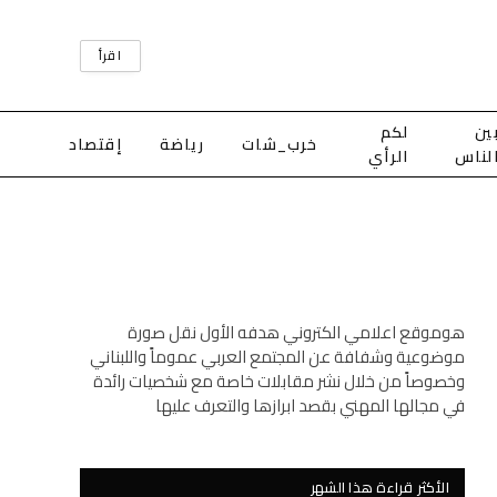
اقرأ
ين
لكم
خرب_شات
رياضة
إقتصاد
لناس
الرأي
هوموقع اعلامي الكتروني هدفه الأول نقل صورة
موضوعية وشفافة عن المجتمع العربي عموماً واللبناني
وخصوصاً من خلال نشر مقابلات خاصة مع شخصيات رائدة
في مجالها المهني بقصد ابرازها والتعرف عليها
الأكثر قراءة هذا الشهر