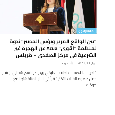
ثقافة وفنون
“بين الواقع المرير وبؤس المصير” ندوة
لمنظمة “أقوى” Acua عن الهجرة غير
الشرعية في مركز الصفدي – طربلس
فبراير 13, 2023
2
زيارة
خاص – nextlb – عاطف البعلبكي يوم طرابلسي شمالي بإمتياز
حمل هموم الفئات الأكثر فقراً في لبنان لمناقشتها مع
كوكبة…