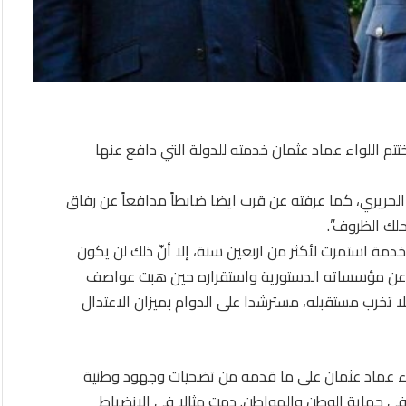
تم اللواء عماد عثمان خدمته للدولة التي دافع عنها
لحريري، كما عرفته عن قرب ايضا ضابطاً مدافعاً عن رفاق
حلك الظروف”.
 خدمة استمرت لأكثر من اربعين سنة، إلا أنّ ذلك لن يكون
اص عن مؤسساته الدستورية واستقراره حين هبت عواصف
علا تخرب مستقبله، مسترشدا على الدوام بميزان الاعتدال
لواء عماد عثمان على ما قدمه من تضحيات وجهود وطنية
ي حماية الوطن والمواطن. دمت مثالا في الانضباط