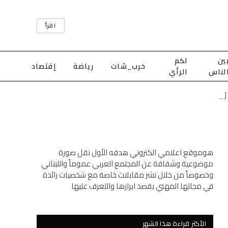
اقرأ
ين
لكم
خرب_شات
رياضة
إقتصاد
لناس
الرأي
أضرار مادية إثر سقوط سيارة مفتي طرابلس والشمال داخل ريغار مكشوف في أبي سمراء
هوموقع اعلامي الكتروني هدفه الأول نقل صورة
موضوعية وشفافة عن المجتمع العربي عموماً واللبناني
وخصوصاً من خلال نشر مقابلات خاصة مع شخصيات رائدة
في مجالها المهني بقصد ابرازها والتعرف عليها
الأكثر قراءة هذا الشهر