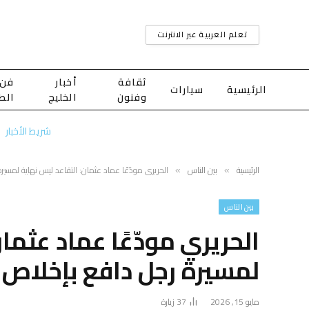
تعلم العربية عبر الانترنت
ثقافة
أخبار
فن
الرئيسية
سيارات
وفنون
الخليج
الط
شريط الأخبار
الرئيسية
بين الناس
الحريري مودّعًا عماد عثمان: التقاعد ليس نهاية لمسير
»
»
بين الناس
الحريري مودّعًا عماد عثما
لمسيرة رجل دافع بإخلاص ع
مايو 15, 2026
37
زيارة