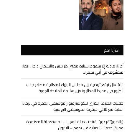
اخترنا لكم
أضرار مادية إثر سقوط سيارة مفتي طرابلس والشمال داخل ريغار
مكشوف في أبي سمراء
الأشغال ترفع توصية إلى مجلس الوزراء لمعالجة مصادر جذب
الطيور في محيط المطار وتعزيز سلامة الملاحة الجوية
حفلات الصيف الكبرى للكونسرفتوار موسيقى الحجرة في برمانا
الغابة مع ثلاثي عبقرية الموسيقى الروسية
(بالصور)”غرغور” افتتحت صالة السيارات المستعملة المعتمدة
ومركز خدمات الصيانة في تحوم – البترون