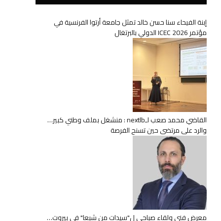
إبنة الفيحاء سنا حسن خالد تمثل جامعة أرتوا الفرنسية في
مؤتمر ICEC 2026 الدولي بالبرتغال
القاضي محمد صعب لـnextlb : منشغل بملف وطني كبير…
والرد على مرتضى حين تسنح الفرصة
معرض فني ولقاء صباحي ل"سيدات من شبعا" في بيروت…