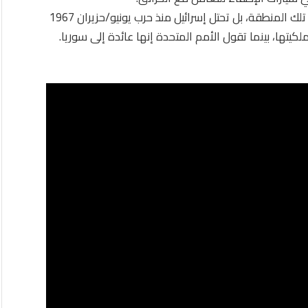
ولا توجد حدود مرسمة بوضوح بين لبنان وإسرائيل في تلك المنطقة، بل تحتل إسرائيل منذ حرب يونيو/حزيران 1967
كيتها، بينما تقول الأمم المتحدة إنها عائدة إلى سوريا.