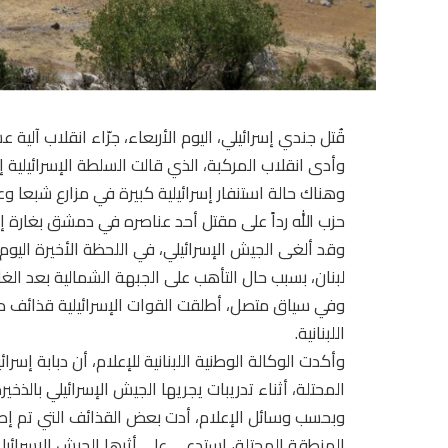
قُتل جندي إسرائيلي، اليوم الأربعاء، جرّاء انقلاب آلية 
وأدى انقلاب المركبة، الذي قالت السلطة الإسرائيلية 
وهناك حالة استنفار إسرائيلية كبيرة في مزارع شبعا و
حزب الله رداً على مقتل أحد عناصره في دمشق بغارة إسر
وقد ألغى الجيش الإسرائيلي، في اللحظة الأخيرة اليو
لبنان، بسبب حال التأهب على الجبهة الشمالية بعد الغار
وفي سياق متصل، أطلقت القوات الإسرائيلية قذائف دخ
اللبنانية.
المحتلة، أثناء تدريبات يجريها الجيش الإسرائيلي بالذخي
وبحسب وسائل الإعلام، أدت بعض القذائف التي تم إطلاق
المنطقة المحتلة، استدعى على أثرها الجيش الإسرائيلي