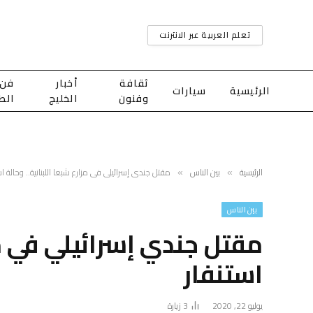
تعلم العربية عبر الانترنت
ثقافة
أخبار
فن
الرئيسية
سيارات
وفنون
الخليج
الط
الرئيسية
بين الناس
مقتل جندي إسرائيلي في مزارع شبعا اللبنانية.. وحالة اس
»
»
بين الناس
مقتل جندي إسرائيلي في مزا
استنفار
يوليو 22, 2020
3
زيارة