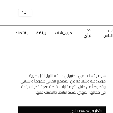
اقرأ
ين
لكم
خرب_شات
رياضة
إقتصاد
لناس
الرأي
هوموقع اعلامي الكتروني هدفه الأول نقل صورة
موضوعية وشفافة عن المجتمع العربي عموماً واللبناني
وخصوصاً من خلال نشر مقابلات خاصة مع شخصيات رائدة
في مجالها المهني بقصد ابرازها والتعرف عليها
الأكثر قراءة هذا الشهر