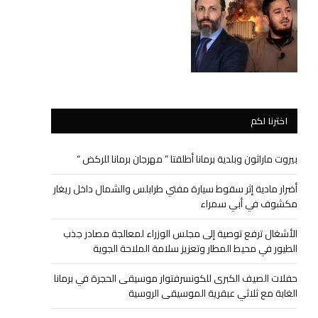
اخترنا لكم
بيروت ماراثون وبلدية برمانا أطلقتا ” مهرجان برمانا للركض “
أضرار مادية إثر سقوط سيارة مفتي طرابلس والشمال داخل ريغار
مكشوف في أبي سمراء
الأشغال ترفع توصية إلى مجلس الوزراء لمعالجة مصادر جذب
الطيور في محيط المطار وتعزيز سلامة الملاحة الجوية
حفلات الصيف الكبرى للكونسرفتوار موسيقى الحجرة في برمانا
الغابة مع ثلاثي عبقرية الموسيقى الروسية