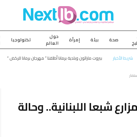
حول
ب
صحة
بيئة
إمرأة
تكنولوجيا
بخ
العالم
ا
شريط الأخبار
بيروت ماراثون وبلدية برمانا أطلقتا ” مهرجان برمانا للركض “
تنفار
رع شبعا اللبنانية.. وحالة