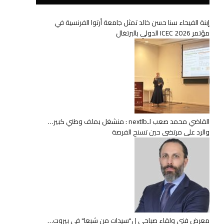
إبنة الفيحاء سنا حسن خالد تمثل جامعة أرتوا الفرنسية في
مؤتمر ICEC 2026 الدولي بالبرتغال
القاضي محمد صعب لـnextlb : منشغل بملف وطني كبير…
والرد على مرتضى حين تسنح الفرصة
معرض فني ولقاء صباحي ل"سيدات من شبعا" في بيروت…