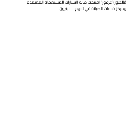
(بالصور)”غرغور” افتتحت صالة السيارات المستعملة المعتمدة
ومركز خدمات الصيانة في تحوم – البترون