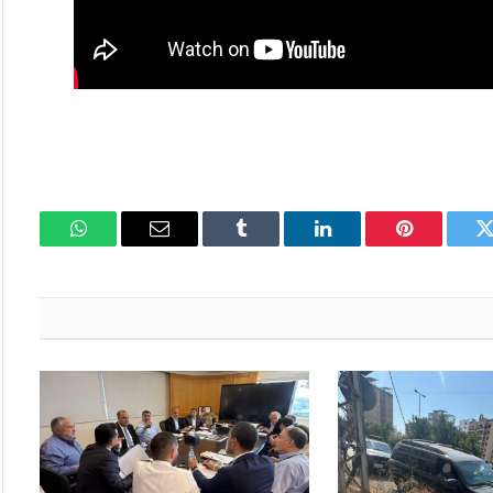
تويتر
بينتيريست
لينكدإن
Tumblr
البريد
واتساب
الإلكتروني