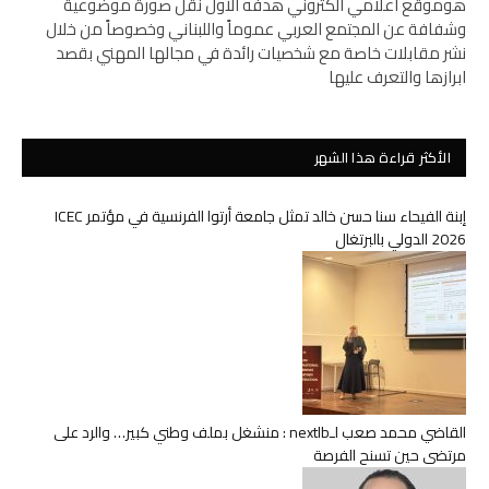
هوموقع اعلامي الكتروني هدفه الأول نقل صورة موضوعية
وشفافة عن المجتمع العربي عموماً واللبناني وخصوصاً من خلال
نشر مقابلات خاصة مع شخصيات رائدة في مجالها المهني بقصد
ابرازها والتعرف عليها
الأكثر قراءة هذا الشهر
إبنة الفيحاء سنا حسن خالد تمثل جامعة أرتوا الفرنسية في مؤتمر ICEC
2026 الدولي بالبرتغال
القاضي محمد صعب لـnextlb : منشغل بملف وطني كبير… والرد على
مرتضى حين تسنح الفرصة