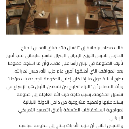
قالت مصادر برلمانية إن “اغتيال قائد فيلق القدس الجناح
الخارجي للحرس الثوري الإيراني الجنرال قاسم سليماني قلب أمور
تأليف الحكومة في لبنان رأسا على عقب، وأن ما استجد، خصوصا
بعد المواقف التي أطلقها أمين عام حزب الله، حسن نصرالله،
يطرح أسئلة حول ما إذا كان إعلان الحكومة الجديدة بات مؤجلا”.
ورأت المصادر أن “الآراء تتراوح بين نقيضين. الأول هو الإسراع في
تشكيل الحكومة، بسبب حاجة حزب الله العاجلة إلى حكومة
يستند عليها وتعطيه مشروعية من داخل الدولة اللبنانية
لمواجهة الاستحقاقات المتعلقة بآفاق التصعيد الأميركي
الإيراني.
والنقيض الثاني أن حزب الله بات يحتاج إلى حكومة سياسية