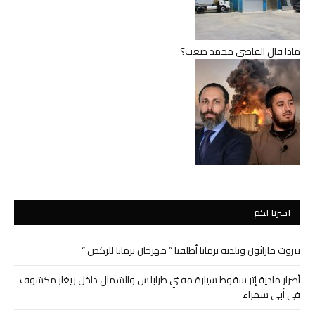
ماذا قال القاضي محمد صعب؟
اخترنا لكم
بيروت ماراثون وبلدية برمانا أطلقتا ” مهرجان برمانا للركض “
أضرار مادية إثر سقوط سيارة مفتي طرابلس والشمال داخل ريغار مكشوف
في أبي سمراء