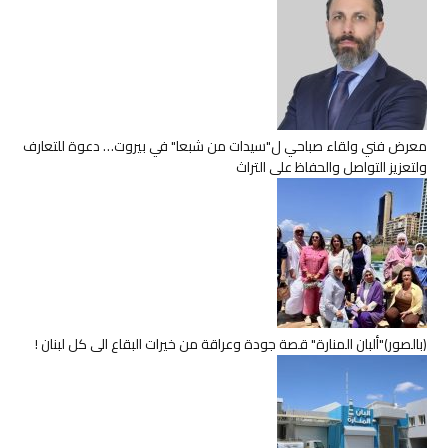
معرض فني ولقاء صباحي ل"سيدات من شبعا" في بيروت… دعوة للتعارف
ولتعزيز التواصل والحفاظ على التراث
(بالصور)"ألبان المنارة" قصة جودة وعراقة من خيرات البقاع الى كل لبنان !