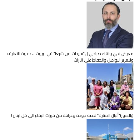
معرض فني ولقاء صباحي ل"سيدات من شبعا" في بيروت… دعوة للتعارف
ولتعزيز التواصل والحفاظ على التراث
(بالصور)"ألبان المنارة" قصة جودة وعراقة من خيرات البقاع الى كل لبنان !