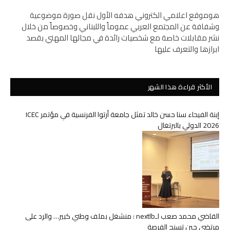
هوموقع اعلامي الكتروني هدفه الأول نقل صورة موضوعية
وشفافة عن المجتمع العربي عموماً واللبناني وخصوصاً من خلال
نشر مقابلات خاصة مع شخصيات رائدة في مجالها المهني بقصد
ابرازها والتعرف عليها
الأكثر قراءة هذا الشهر
إبنة الفيحاء سنا حسن خالد تمثل جامعة أرتوا الفرنسية في مؤتمر ICEC
2026 الدولي بالبرتغال
القاضي محمد صعب لـnextlb : منشغل بملف وطني كبير… والرد على
مرتضى حين تسنح الفرصة