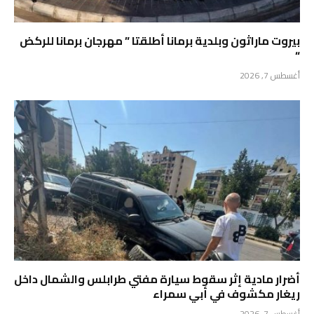
بيروت ماراثون وبلدية برمانا أطلقتا ” مهرجان برمانا للركض
“
أغسطس 7, 2026
أضرار مادية إثر سقوط سيارة مفتي طرابلس والشمال داخل
ريغار مكشوف في أبي سمراء
أغسطس 7, 2026