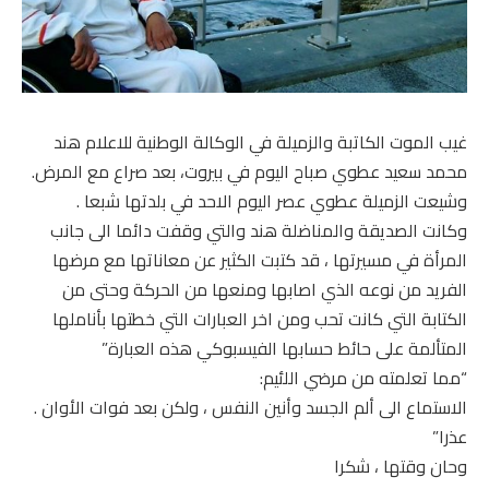
غيب الموت الكاتبة والزميلة في الوكالة الوطنية للاعلام هند
محمد سعيد عطوي صباح اليوم في بيروت، بعد صراع مع المرض.
وشيعت الزميلة عطوي عصر اليوم الاحد في بلدتها شبعا .
وكانت الصديقة والمناضلة هند والتي وقفت دائما الى جانب
المرأة في مسيرتها ، قد كتبت الكثير عن معاناتها مع مرضها
الفريد من نوعه الذي اصابها ومنعها من الحركة وحتى من
الكتابة التي كانت تحب ومن اخر العبارات التي خطتها بأناملها
المتألمة على حائط حسابها الفيسبوكي هذه العبارة”
“مما تعلمته من مرضي اللئيم:
الاستماع الى ألم الجسد وأنين النفس ، ولكن بعد فوات الأوان .
عذرا”
وحان وقتها ، شكرا