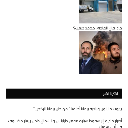
ماذا قال القاضي محمد صعب؟
اخترنا لكم
بيروت ماراثون وبلدية برمانا أطلقتا ” مهرجان برمانا للركض “
أضرار مادية إثر سقوط سيارة مفتي طرابلس والشمال داخل ريغار مكشوف
في أبي سمراء