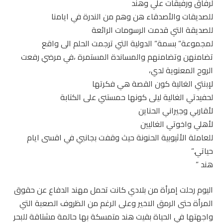
لرفاق ورفيقات علي وهند
للصديقات والأصدقاء هن وهم من الندرة في ايامنا
للصديقة التي قدمت الرسومات الرائعة
لمجموعة” بسمة” الدولية التي ترجمت الحلم الى واقع
تضامنهن وتضامنهم والمساندة المستمرة ،في مرضي رفعت
الروح المعنوية لدي،
لإبنتي الغالية كون القصة هي فكرتها
لحفيدتي الغالية ليلى كونها حمستني على الكتابة
لأقاربي وجيراني الحناين
لأهلي واخوتي الغاليين
للعاملة الأثيوبية الحنونة حيث وقفت بجانبي في اقسى ايام
حياتي.”
هند ”
اليوم رحلت إمرأة من بلادي كانت تحمل مهند الدفاع عن حقوق
المرأة حتى الرمق الاخير وعلى الرغم من الظروف الصعبة التي
واجهتها في الحياة بقيت هند متمسكة بها حالمة مشتاقة للبحر