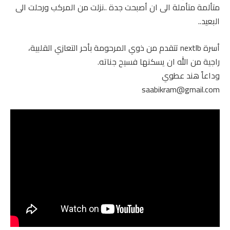
متألمة متأملة الى ان أصبحت جدة ..نزلت من المركب ورحلت الى
البعيد..
أسرة nextlb تتقدم من ذوي المرحومة بأحر التعازي القلبية،
راجية من الله ان يسكنها فسيح جناته.
وداعاً هند عطوي
saabikram@gmail.com