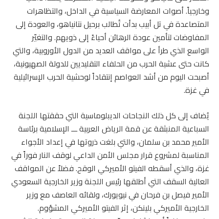
وخارجياً. أصوات المعارضة السياسية في الداخل، والتظاهرات
المتصاعدة في تل أبيب بدأت تُطالب برحيل نتانياهو، والعودة إلى
المفاوضات لتأمين عودة الرهائن أحياءً إلى ذويهم. والتغيّر
الواسع الذي طرأ على مواقف العديد من الدول الأوروبية، والتي
كانت حتى عشية الحرب من الحلفاء التقليديين للدولة الصهيونية،
أصبحت اليوم من أشد العواصم إنتقاداً لوحشية الحرب الإسرائيلية
في غزة.
يُضاف إلى كل ذلك النجاحات الديبلوماسية التي حققتها اللجنة
السباعية المنبثقة عن قمة الرياض العربية ـــ الإسلامية برئاسة
الأمير محمد بن سلمان، والتي بلغت ذروتها في إعداد الأجواء
المناسبة لمشروع قرار مجلس الأمن الداعي لوقف النار فوراً في
غزة، والذي أسقطه الفيتو الأميركي الوقح. فضلاً عن المواقف
العالية السقف التي أطلقها رئيس اللجنة وزير الخارجية السعودي
الأمير فيصل بن فرحان في نيويورك، ولقائه العاصف مع وزير
الخارجية الأميركي بلينكن، إثر الفيتو الأميركي المشؤوم.