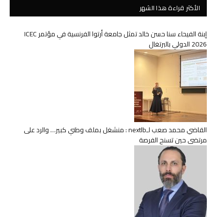
الأكثر قراءة هذا الشهر
إبنة الفيحاء سنا حسن خالد تمثل جامعة أرتوا الفرنسية في مؤتمر ICEC
2026 الدولي بالبرتغال
القاضي محمد صعب لـnextlb : منشغل بملف وطني كبير… والرد على
مرتضى حين تسنح الفرصة