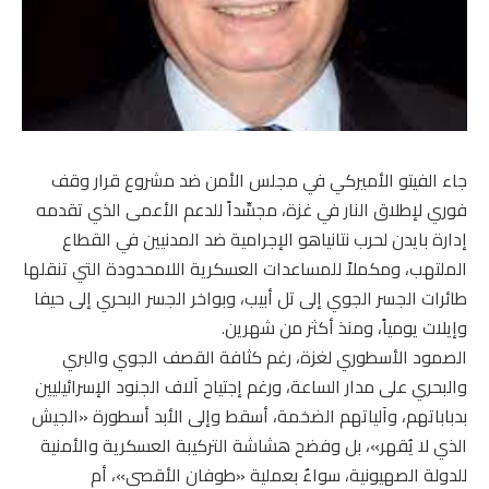
جاء الفيتو الأميركي في مجلس الأمن ضد مشروع قرار وقف
فوري لإطلاق النار في غزة، مجسِّداً للدعم الأعمى الذي تقدمه
إدارة بايدن لحرب نتانياهو الإجرامية ضد المدنيين في القطاع
الملتهب، ومكملاً للمساعدات العسكرية اللامحدودة التي تنقلها
طائرات الجسر الجوي إلى تل أبيب، وبواخر الجسر البحري إلى حيفا
وإيلات يومياً، ومنذ أكثر من شهرين.
الصمود الأسطوري لغزة، رغم كثافة القصف الجوي والبري
والبحري على مدار الساعة، ورغم إجتياح آلاف الجنود الإسرائيليين
بدباباتهم، وآلياتهم الضخمة، أسقط وإلى الأبد أسطورة «الجيش
الذي لا يُقهر»، بل وفضح هشاشة التركيبة العسكرية والأمنية
للدولة الصهيونية، سواءٌ بعملية «طوفان الأقصى»، أم