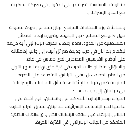
منظومته السياسية، غير قادر على الدخول في معركة عسكرية
مع العدو الإسرائيلي.
ومحادثات وزير المخابرات الفرنسي برنار إيميه في بيروت تمحورت
حول «الوضع المقلق» في الجنوب، وضرورة إبعاد الفصائل
الفلسطينية عن الحدود، لعدم إعطاء الطرف الإسرائيلي أية ذريعة
لإقحام بلد الأرز في حرب جديدة مع تل أبيب، إلى جانب إطمئنانه
على أوضاع الفرنسيين المحتجزين لدى حماس في غزة.
والسؤال: ماذا لو طالت الحرب في غزة حتى نهاية الشهر الأول
من العام الجديد، هل يبقى التراشق المتصاعد على الحدود
الجنوبية ضمن قواعد الإشتباك، وتفشل المحاولات الإسرائيلية
في جر لبنان إلى حرب جديدة؟
الجواب برسم الإدارة الأميركية في واشنطن، التي أخذت على
عاتقها لجم الإندفاعة الإسرائيلية ضد لبنان، مقابل إلتزام الطرف
اللبناني بالإبقاء على سقف الإشتباك الحالي، وإستيعاب التصعيد
المتعمَّد من الجانب الإسرائيلي في الفترة الأخيرة.