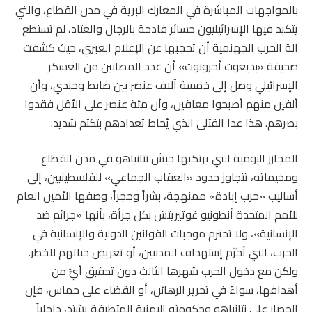
بالمواجهات المباشرة في المعارك البرية في مدن القطاع، والتي
يتكبد فيها الإسرائيليون خسائر فادحة بالرجال والعتاد، لم تستطع
آلة الحرب الجهنمية أن تحجبها عن الإعلام العبري، حيث كشفت
صحيفة «بديعوت أحرونوت» أن عدد المصابين من العسكر
الإسرائيلي وصل إلى خمسة آلاف عنصر بين ضابط وجندي، وأن
ألفين منهم أصبحوا معاقين، وأن مئة عنصر على الأقل فقدوا
بصرهم. هذا عدا القتلى الذي يُحاط تعدادهم بتكتم شديد.
المجازر اليومية التي يرتكبها جيش نتانياهو في مدن القطاع
ومخيماته، تتجاوز حدود «العقاب الجماعي» للفلسطينيين، إلى
أساليب «حرب إبادة» ممنهجة، بشراً وحجراً، وصفها الأمين العام
للأمم المتحدة أنطونيو غوتيريتش بكل جرأة، بأنها «جرائم ضد
الإنسانية»، ولا تحترم موجبات القوانين الدولية والإنسانية في
الحرب، التي تُحرّم إستهداف المدنيين، أو تعريض حياتهم للخطر.
ولكن مع دخول الحرب شهرها الثالث دون تحقيق أيٍّ من
أهدافها، سواءٌ في تحرير الرهائن، أو القضاء على حماس، فإن
الحصار على نتانياهو وحكومته اليمنية المتطرفة يشتد، داخلياً