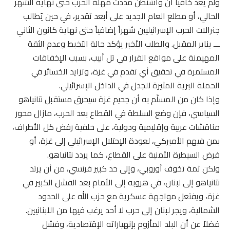
ولم يعد خافياً أن واشنطن مدّدت مهلة الحرب حتى نهاية الشهر
الحالي، أو مطلع العام الجديد على أبعد تقدير، في حين يُطالب
جنرالات الحرب الإسرائيليين شهراً إضافياً حتى نهاية كانون الثاني
ـــ يناير المقبل. والطلب الأخير يؤكد حالة التخبط وعدم الثقة
المهيمنة على مواقع القرار في تل أبيب، بسبب الإخفاقات
المستمرة في تحقيق أي تقدم في غزة، وتزايد الخسائر في
الحملة البرية المثيرة للجدل في الداخل الإسرائيلي.
وإذا كان من المسلّم به أن جحيم غزة سيحرق مستقبل نتانياهو
السياسي، فإن وضع السلطة في القطاع بعد الحرب، مازال محور
مناقشات عربية وإقليمية ودولية، على خلفية رفض كل الأطراف،
بمن فيهم الأميركي، لعودة الإحتلال الإسرائيلي إلى غزة، أو
فرض السيطرة الأمنية على القطاع، كما يردد نتانياهو.
ولكن ثمة تخوف أوروبي، وإلى حد كبير فرنسي، من أن يرتد
نتانياهو إلى لبنان، في هروبه إلى الأمام بعد الفشل الكبير في
غزة، ويفتعل مواجهة عسكرية مع حزب الله على الحدود
الشمالية، ويجر لبنان إلى حرب لا أحد يرغب فيها من اللبنانيين.
فضلاً عن أن البلد المأزوم بإنهياراته الإقتصادية، وفشل