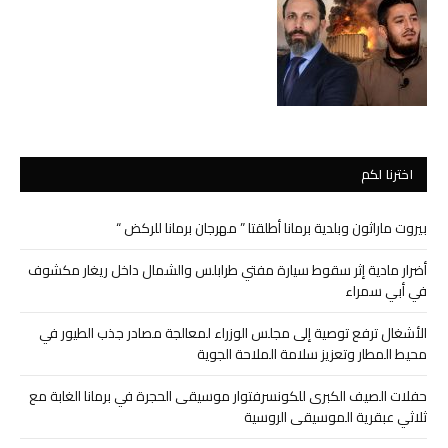
اخترنا لكم
بيروت ماراثون وبلدية برمانا أطلقتا ” مهرجان برمانا للركض “
أضرار مادية إثر سقوط سيارة مفتي طرابلس والشمال داخل ريغار مكشوف
في أبي سمراء
الأشغال ترفع توصية إلى مجلس الوزراء لمعالجة مصادر جذب الطيور في
محيط المطار وتعزيز سلامة الملاحة الجوية
حفلات الصيف الكبرى للكونسرفتوار موسيقى الحجرة في برمانا الغابة مع
ثلاثي عبقرية الموسيقى الروسية