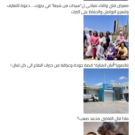
معرض فني ولقاء صباحي ل"سيدات من شبعا" في بيروت… دعوة للتعارف
ولتعزيز التواصل والحفاظ على التراث
(بالصور)"ألبان المنارة" قصة جودة وعراقة من خيرات البقاع الى كل لبنان !
ماذا قال القاضي محمد صعب؟