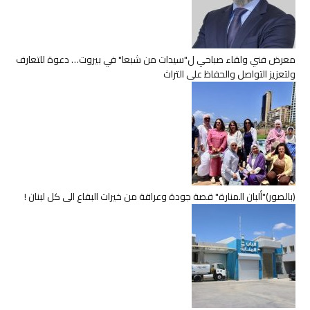
معرض فني ولقاء صباحي ل"سيدات من شبعا" في بيروت… دعوة للتعارف
ولتعزيز التواصل والحفاظ على التراث
(بالصور)"ألبان المنارة" قصة جودة وعراقة من خيرات البقاع الى كل لبنان !