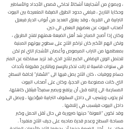
، ويصوغ من أشجارها أشكالاً تحاكي قصص الأجداد والأساطير
وحكايا التاريخ ، فيلغي حدود الطرق الضيقة المتعرجة بين البيوت
الترابية في القرية ، وقد يغلق العديد من أبواب الديار فيعزل
أصحاب البيوت عن بعضهم البعض الى حين.
وكان إذا أصبح الصباح شد أهل الضيعة همتهم لفتح الطريق ،
ولكن الهم الأكبر كان تراكم الثلج على سطوح بيوتهم المبنية
بمعظمها من التراب المرصوص وأغصان الأشجار التي لم تكن
لتحتمل الوزن الإضافي الكبير للثلج الذي قد تزيد سماكته عن المتر
في سنوات قاسية لا زالت تذكر بالإسم وبالتاريخ مقرونة بأحداث
جسام ووفيات ، كان الثلج يصل فيها الى “السْفار” (حافة السطح
التي كانت مصنوعة من الحجر)، وكان على أصحاب البيوت
المسارعة الى إزالته قبل أن يرتفع ويصير سميكاً فيثقل كاهلها،
ثم يذوب ويتسرب الى داخل السقوف الترابية فيؤذيها ، ويصل الى
داخل البيوت فيتسبب في إتلافها .
وقد تكون “العونة” حينها ضرورية في حال ثقل الحمل وكبر
مساحة السطح وعدم قدرة صاحبه على جرف الثلج منفرداً .
وكان على أهل الضيعة حينها أن يجرفوا الثلج بالأدوات المتاحة