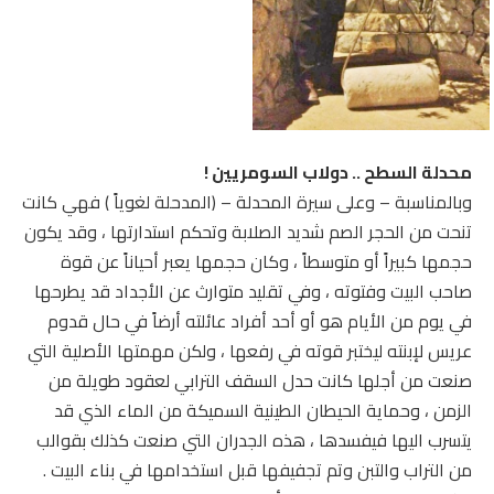
محدلة السطح .. دولاب السومريين !
وبالمناسبة – وعلى سيرة المحدلة – (المدحلة لغوياً ) فهي كانت
تنحت من الحجر الصم شديد الصلابة وتحكم استدارتها ، وقد يكون
حجمها كبيراً أو متوسطاً ، وكان حجمها يعبر أحياناً عن قوة
صاحب البيت وفتوته ، وفي تقليد متوارث عن الأجداد قد يطرحها
في يوم من الأيام هو أو أحد أفراد عائلته أرضاً في حال قدوم
عريس لإبنته ليختبر قوته في رفعها ، ولكن مهمتها الأصلية التي
صنعت من أجلها كانت حدل السقف الترابي لعقود طويلة من
الزمن ، وحماية الحيطان الطينية السميكة من الماء الذي قد
يتسرب اليها فيفسدها ، هذه الجدران التي صنعت كذلك بقوالب
من التراب والتبن وتم تجفيفها قبل استخدامها في بناء البيت .