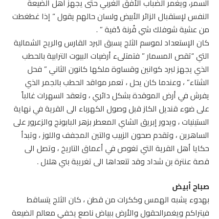
السمر، ويغمر الضباب الأفق الغربي حتى يجهز أهل الضيعة
النفس لإستقبال الزائر الأبيض ولسان حالهم يقول ” إذا غطغطت
من عشية شوفلك شي قُرنة دْفية ” .
كان الإستعداد لموسم الثلج يسبق البرد القارس والريح الشمالية
التي “تقص المسمار ” فتمتلىء أرضيات البيوت الترابية بالحطب
الذي يجهز لبرد كوانين وقساوة ملكها كانون الثاني ” فحل
الشتاء” ، وعندما كان يحل ، تعمر مواقد الحطب بالجمر الذي
يفرش في أرض الموقدة بشكل دائري ، وتعقد السهرات غالباً
على ضوء قنديل الكاز قبل وصول الكهرباء الى القرية في نهاية
الستينيات ، ويدور إبريق الشاي المعطر بزهر البابونج والزعرور على
الساهرين ، وتقدم صحون الزبيب والتين المجفف واللوز ، وتبدأ
حكايا أهل القرية التي تغوص في أعماق التاريخ ، وتصل الى
قصة عنترة بن شداد وقد تتعداها الى تغريبة بني هلال .
صباح أبيض
بهدوء يشبه الهمس وككرات من قطن ، كان الثلج يتساقط
فيتراكم ويغمرالحقول والأرض ببياض ناصع يخفي معالم الضيعة