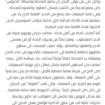
وكان على من يتولى الحدل أن يدفع المحدلة بواسطة “ماعوس”
كان يصنع قديماً من الخشب ليشكل المقود والمحور للمحدلة ،
وفي فترة الستينيات صار يصنع من الحديد الغليظ الذي زاد من
عملانية هذه الأداة البدائية التي تذكرنا بدولاب السومريين الذين
اخترعوا هذه التقنية منذ فجر البشرية .
أما أصحاب الحظ من أهل بلدتنا ، فكانت جدران بيوتهم مبنية من
الحجر المقصوب ، وهم غالباً من وجهاء البلدة أو من معلمي
الحجر والعقود والقناطر ، وقد تسرب الإسمنت الى سطوح
منازلهم كطبقة إضافية في الخمسينيات فأراحهم من عناء الحدل
ومشقة جر المحدلة ذهاباً وإياباً لساعات عند تساقط الثلج ، بينما
استمر حدل السطوح الترابية بشكل فعال حتى نهاية السبعينيات .
كان الثلج في قريتنا نعمة منتظرة للأرض ، ولكنه لم يكن يمر هنياً
على أهل الضيعة ، وقد يضطرون لجرفه وربما لأكثر من مرة في
اليوم مع المزيد من المشقة ، والى طلب “العونة” من الجيران
في حال كان السطح كبيراً ، وكانت المهمة تنفذ بدقة متناهية ،
فلا مجال للتهاون ولا للكسل لأن العواقب قد تكون وخيمة .
ذكريات غالية تثب من عمق الذاكرة لتوقض بعض الحنين الى