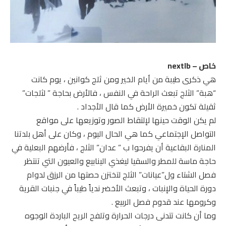
خاص – nextlb
هي ذكرى طيبة من أيام الخير ومن ثلج كوانين ، يوم كانت
“هبة” الثلج تبعث الراحة في النفس ، فالأرض بحاجة ” لثلجات”
ثقيلة تكون خميرة الأرض كما قال الأجداد .
لم يكن الوقت حينها لإلتقاط الصور وتوزيعها على مواقع
التواصل الإجتماعي كما هي الحال اليوم ، وكان على أهل بلدتنا
المنارة البقاعية أن يفرحوا ب ” عدان” الثلج ، فأرضهم البعلية في
حاجة ماسة للمطر والسقيا ليغذي الينابيع والعيون التي تنتظر
فصل الشتاء ول”عيانات” الثلج لتختزن حصتها من الرزق لدوام
دورة الحياة والإنبات ، وتبعث الأخضر ندياً طيباً في جنبات القرية
وكرومها عند قدوم فصل الربيع .
وما أن كانت تتدنى درجات الحرارة وتلفح الريح الباردة الوجوه