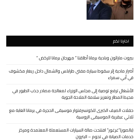
اخترنا لكم
بيروت ماراثون وبلدية برمانا أطلقتا ” مهرجان برمانا للركض “
أضرار مادية إثر سقوط سيارة مفتي طرابلس والشمال داخل ريغار مكشوف
في أبي سمراء
الأشغال ترفع توصية إلى مجلس الوزراء لمعالجة مصادر جذب الطيور في
محيط المطار وتعزيز سلامة الملاحة الجوية
حفلات الصيف الكبرى للكونسرفتوار موسيقى الحجرة في برمانا الغابة مع
ثلاثي عبقرية الموسيقى الروسية
(بالصور)”غرغور” افتتحت صالة السيارات المستعملة المعتمدة ومركز
خدمات الصيانة في تحوم – البترون