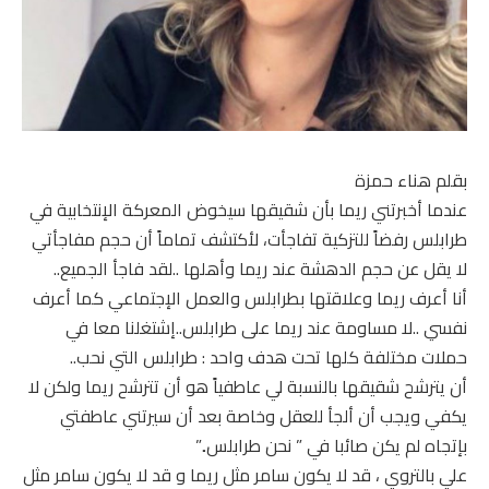
بقلم هناء حمزة
عندما أخبرتني ريما بأن شقيقها سيخوض المعركة الإنتخابية في
طرابلس رفضاً للتزكية تفاجأت، لأكتشف تماماً أن حجم مفاجأتي
لا يقل عن حجم الدهشة عند ريما وأهلها ..لقد فاجأ الجميع..
أنا أعرف ريما وعلاقتها بطرابلس والعمل الإجتماعي كما أعرف
نفسي ..لا مساومة عند ريما على طرابلس..إشتغلنا معا في
حملات مختلفة كلها تحت هدف واحد : طرابلس التي نحب..
أن يترشح شقيقها بالنسبة لي عاطفياً هو أن تترشح ريما ولكن لا
يكفي ويجب أن ألجأ للعقل وخاصة بعد أن سيرتني عاطفتي
بإتجاه لم يكن صائبا في ” نحن طرابلس..”
علي بالتروي ، قد لا يكون سامر مثل ريما و قد لا يكون سامر مثل