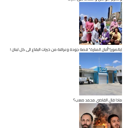
(بالصور)"ألبان المنارة" قصة جودة وعراقة من خيرات البقاع الى كل لبنان !
ماذا قال القاضي محمد صعب؟