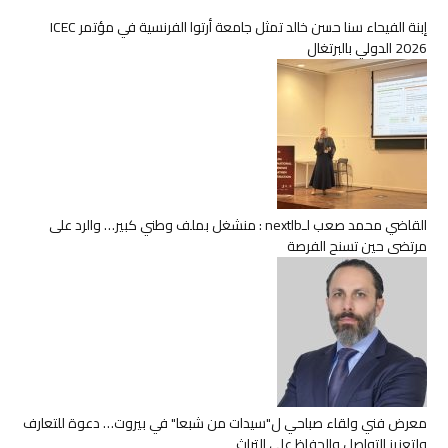
إبنة الفيحاء سنا حسن خالد تمثل جامعة أرتوا الفرنسية في مؤتمر ICEC
2026 الدولي بالبرتغال
القاضي محمد صعب لـnextlb : منشغل بملف وطني كبير… والرد على
مرتضى حين تسنح الفرصة
معرض فني ولقاء صباحي ل"سيدات من شبعا" في بيروت… دعوة للتعارف
ولتعزيز التواصل والحفاظ على التراث