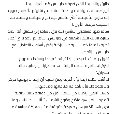
طارق والد ريما الذي تعرفه طرابلس كما أعرف ريما..
أزور صفحته ، مواقفه واضحة لا شك في نقاوتها..أتصفح صوره
إنه فارس فأفهمه أكثر، فالفروسية نبل وشهامة وعلاقة مع
الطبيعة مربضنا الأول..!
سامر صهر مستقبلي للرئيس نبيه بري ، سامر إبن شقيق أبو العبد
كبارة النائب الأكثر شعبية في طرايلس.. سامر لم يأخذ براي أحد ،
تصرف تماما كفارس..رفض التزكية رفض أسلوب التعاطي مع
طرابلس …إنتفض..
تقول ريما ” ما حيكمل إذا ترشح غير حدا وسقط مفهوم
التزكية..سامر ما همه النيابة …همه طرابلس وعارف حاله
خسران..”
لا أشك بكلام ريما وأنا أعرف وعن تجربة أن ريما لا يهمها مركز
ولا نفوذ ولا تتأثر بأحد غير قناعاتها ومبادئها…
مساء أتلقى إتصالا من سامر . أقل من دقيقة كانت كافية
لأفهم سامر ..هو واضح وضوح الشمس ” أنا إبن طرابلس وما
بدي ياها تنكسر هي معركة حقوقية مش معركة سياسية ما
بيهمني إربح بيهمني سجل موقف..”