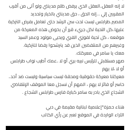
لا إنه العقل..العقل الذي يرفض ظلم مدينتي ولو أتى من أقرب
المقربين إلي …إنه الحق ، حق مدينتي بالخيار وتحديد
المصير..طرابلس ليست تحت سن الرشد حتى تعامل بفرض التزكية
عليها..كل التحية لكل جريء قرر أن يخوض هذه المعركة من
موقعه ، كل تحية لفوزي الفري ويحيى مولود وعمر السيد
وغيرهم من المنتفضين الذين قد يترشحوا رفضا للتزكية.
معك يا سامر في معركتك.
صهر مستقبلي للرئيس نبيه بري أو لا ..عمك أطيب نواب طرابلس
أو لا ،لا يهم
معركتنا معركة حقوقية ومحقة ليست سياسية وليست ضد أحد..
خاسر أو فائز لا يهم ، المهم أن نسجل معا الموقف الإنتفاضي
الشجاع الذي بادر به سامر كبارة فارس طرابلس الشجاع .
هناء حمزة*إعلامية لبنانية مقيمة في دبي
الآراء الواردة في الموقع تعبر عن رأي الكاتب