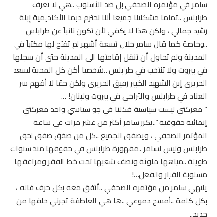
سامر في مؤتمره الصحفي بل ضد الأسلوب ..هي لا تعرف
طرابلس ..تماما مشكلتنا جميعا أننا نحترم ديما الأكاديمية إبنة
رشيد جمالي ، ولكن هذا لا يكفي لأن تكون نائباً عن طرابلس
..وخاصة كما قال سامر خلال تسعة أشهر لم تفتح لها مكتباً في
المدينة ولم تحاول أن تنقل إقامتها الى المدينة حتى أن سجلها
في بيروت ولا تنتخب في طرابلس…شخصيا أكن كل المحبة لسعد
الحريري إبن الشهيد الكبير رفيق الحريري ولكن حقا لا أفهم سر
العناد في طرابلس والتراخي في بيروت ولبنان! …
” معركتي ليست سياسية فكلنا في جو سياسي واحد معركتي
إنمائية حقوقية “..يكرر سامر أكثر من عشر مرات في ساعة
المؤتمر الصحفي ، ويصفق الجميع ..كل من صفق صفق لحق
طرابلس وليس لسامر ..مقهورة طرابلس في حقوقها منذ سنوات
طويلة ..مياهها ملوثة ونصف شعبها تحت خط الفقر ومرافقها
مسلوبة القرار والفعل…!
ينتهي سامر من مؤتمره الصحفي ..أتفق معه بكل حرف قاله ،
بكل كلمة ..أمسح دموعي ..ها هي العاطفة تجرني خلفها من
جديد..