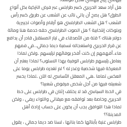
هل أراد سعد الحريري كسر طرابلس عبر فرض التزكية بكل أنواع
الطرق؟ هل يصح أن ياتي نائب عن الشعب عن طريق كسر رأس
الشعب ؟ هل الشعب الطرابلسي هو أرقام وأصوات تجييرية
وبلوكات إنتخابية ؟ هل الصوت الطرابلسي حقه خدمة هنا ومائة
دولار هناك ؟ قلة من الأصدقاء في تيار المستقبل قادر أن يدافع
عن قرار الحريري واستعجاله تسمية ديما جمالي…في فمهم
ماء..أفهمهم إن كنت أفخر بوفائهم لرئيسهم ..ولكن لماذا
يعامل رئيسهم طرابلس الوفية بهذا الاسلوب؟ لماذا يعتبر أن
المعركة فيها شخصية وغدر له ؟ لم تغدره طرابلس يوما على
العكس تماما ..هي المعقل الأساسي له الآن ..لماذا يخسر
شعبيته فيها من أجل شخص مرفوض شعبيا؟
في الخط السياسي قد لا يختلف إثنان في طرابلس على خط
الحريري وخاصة بعد توافقه مع ميقاتي واللواء ريفي ، ولكن
لماذا هذا التوافق يجب أن يكون على حساب إرادة أهل
المدينة؟؟
طرابلس غنية بأبنائها كما بناتها ، لسنا ضد ديما جمالي ، يقول