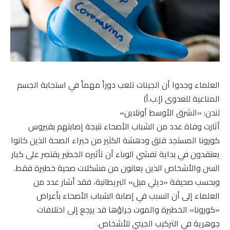
العلماء وجدوا أن الجينات تلعب دوراً مهماً في استجابة الجسم
المناعية للعدوى (إ.ب.أ)
لندن: «الشرق الأوسط أونلاين»
أثارت وفاة عدد من الشباب الأصحاء نتيجة إصابتهم بفيروس
كورونا المستجد قلق ودهشة الكثير من خبراء الصحة الذين كانوا
يعتقدون في بداية تفشي الوباء أن تأثيره الخطير يقتصر على كبار
السن والأشخاص الذين يعانون من مشكلات صحية خطيرة فقط.
وبحسب صحيفة «ديلي ميل» البريطانية، فقد أشار عدد من
العلماء إلى أن السبب في إصابة الشباب الأصحاء بأعراض
«كورونا» الخطيرة والموت جراؤها قد يرجع إلى اختلافات
جوهرية في التركيب الجيني للأشخاص.