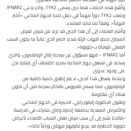
وأهم هذه الجينات، هما جين يسمى TYK2. وآخر يدعى IFNAR2.
ويلعب TYK2 دوراً مهماً في جعل خلايا الجهاز المناعي «أكثر
التهاباً»، وفقاً لما قاله العلماء.
وأشار العلماء إلى أن هذا الجين قد يزيد من فرص تعرض
المرضى لخطر التهاب الرئة شديد الضرر الذي غالباً ما يكون السبب
الفعلي للوفاة بـ«كورونا».
أما IFNAR2 – فهو مسؤول عن برمجة إنتاج الإنترفيرون، والذي
يساعد في تشغيل جهاز المناعة بمجرد اكتشاف أي إشارة تدل
على وجود عدوى.
وعندما يتعطل هذا الجين، لا يتم إطلاق كمية كافية من
الإنترفيرون، مما يسمح للفيروس بالتكاثر بسرعة قبل أن تكون
هناك أي مقاومة.
وتقول الدكتورة إليانور رايلي، الخبيرة في الجهاز المناعي
والأمراض المعدية بجامعة إدنبرة والتي شاركت في الدراسة:
«نتائجنا تشير إلى أن سبب مرض بعض الشباب الأصحاء بأعراض
كورونا الخطيرة قد يرجع لكونهم مهيئين وراثياً لذلك».