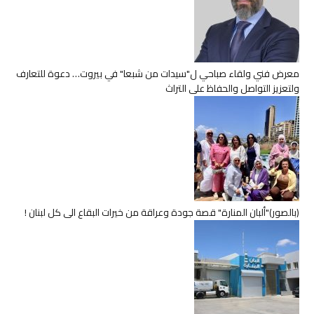
معرض فني ولقاء صباحي ل"سيدات من شبعا" في بيروت… دعوة للتعارف
ولتعزيز التواصل والحفاظ على التراث
(بالصور)"ألبان المنارة" قصة جودة وعراقة من خيرات البقاع الى كل لبنان !