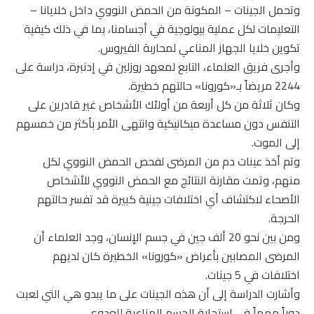
وتحمل الجينات – المكونة من الحمض النووي داخل خلايانا –
التعليمات لكل عملية بيولوجية في أجسامنا، بما في ذلك كيفية
تكوين خلايا الجهاز المناعي لمحاربة الفيروس.
وأجرى فريق العلماء، التابع لمعهد روزلين في إدنبرة، دراسة على
2244 مريضاً بـ«كورونا» حالتهم خطيرة.
وكان ثلاثة من كل أربعة من أولئك الأشخاص غير قادرين على
التنفس دون مساعدة ميكانيكية وانتهى الأمر بأكثر من خمسهم
إلى الموت.
وتم أخذ عينات دم من المرضى لفحص الحمض النووي لكل
منهم، وتمت مقارنة النتائج مع الحمض النووي للأشخاص
الأصحاء لاكتشاف أي اختلافات جينية كبيرة قد تفسر حالتهم
الحرجة.
ومن بين نحو 20 ألف جين في جسم الإنسان، وجد العلماء أن
المرضى المصابين بأعراض «كورونا» الخطيرة كان لديهم
اختلافات في 5 جينات.
وأشارت الدراسة إلى أن هذه الجينات على ما يبدو هي التي لعبت
دوراً مهماً في استجابة الجسم المناعية للعدوى.