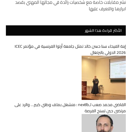
نشر مقابلات خاصة مع شخصيات رائدة في مجالها المهني بقصد
ابرازها والتعرف عليها
الأكثر قراءة هذا الشهر
إبنة الفيحاء سنا حسن خالد تمثل جامعة أرتوا الفرنسية في مؤتمر ICEC
2026 الدولي بالبرتغال
القاضي محمد صعب لـnextlb : منشغل بملف وطني كبير… والرد على
مرتضى حين تسنح الفرصة