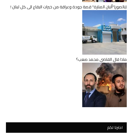
(بالصور)"ألبان المنارة" قصة جودة وعراقة من خيرات البقاع الى كل لبنان !
ماذا قال القاضي محمد صعب؟
اخترنا لكم