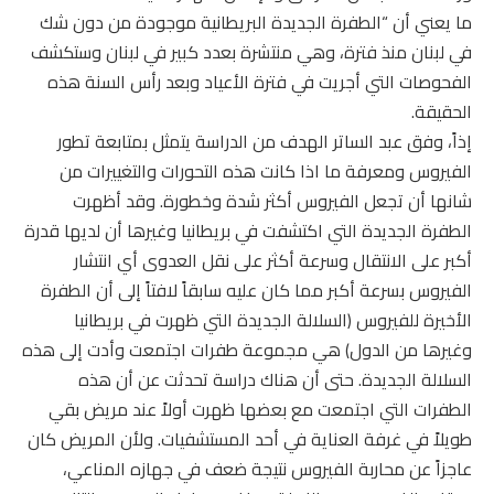
ما يعني أن “الطفرة الجديدة البريطانية موجودة من دون شك
في لبنان منذ فترة، وهي منتشرة بعدد كبير في لبنان وستكشف
الفحوصات التي أجريت في فترة الأعياد وبعد رأس السنة هذه
الحقيقة.
إذاً، وفق عبد الساتر الهدف من الدراسة يتمثل بمتابعة تطور
الفيروس ومعرفة ما اذا كانت هذه التحورات والتغييرات من
شانها أن تجعل الفيروس أكثر شدة وخطورة. وقد أظهرت
الطفرة الجديدة التي اكتشفت في بريطانيا وغيرها أن لديها قدرة
أكبر على الانتقال وسرعة أكثر على نقل العدوى أي انتشار
الفيروس بسرعة أكبر مما كان عليه سابقاً لافتاً إلى أن الطفرة
الأخيرة للفيروس (السلالة الجديدة التي ظهرت في بريطانيا
وغيرها من الدول) هي مجموعة طفرات اجتمعت وأدت إلى هذه
السلالة الجديدة. حتى أن هناك دراسة تحدثت عن أن هذه
الطفرات التي اجتمعت مع بعضها ظهرت أولاً عند مريض بقي
طويلاً في غرفة العناية في أحد المستشفيات. ولأن المريض كان
عاجزاً عن محاربة الفيروس نتيجة ضعف في جهازه المناعي،