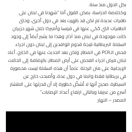
بكل الدول منذ سنة.
وكخلاصة الدراسة، يمكن القول أننا “شهدنا في لبنان على
طفرات عديدة لم تكن قد ظهرت بعد في دول أخرى، وحتى
الطفرات التي حُكي عنها في فرنسا وأميركا خلال شهر حزيران
كانت موجودة في لبنان منذ آذار. وهذا ما يشير أيضاً إلى وجود
السلالة البريطانية نتيجة قدوم الوافدين إلى لبنان دون اجراء
فحص الـPCR في المطار. ولكن بعد الحديث عنها في الخارج، أعاد
لبنان فرض اجراء الفحص على أرض المطار، بالإضافة إلى الحالات
الإيجابية على متن الرحلة. علماً أن هذه السلالة ليست محصورة
في بريطانيا فقط وانما في دول عدة، وأصبحت خارج عن
السيطرة. صحيح أنها لا تًشكّل خطورة إلا أن قدرتها على الانتشار
أسرع من غيرها وبالتالي ارتفاع أعداد الإصابات.”
المصدر – النهار