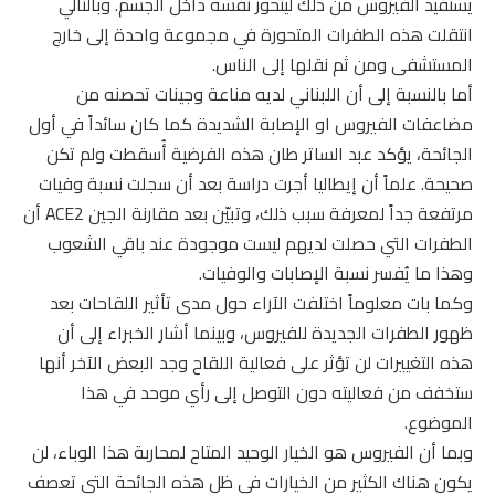
يستفيد الفيروس من ذلك ليتحور نفسه داخل الجسم. وبالتالي
انتقلت هذه الطفرات المتحورة في مجموعة واحدة إلى خارج
المستشفى ومن ثم نقلها إلى الناس.
أما بالنسبة إلى أن اللبناني لديه مناعة وجينات تحصنه من
مضاعفات الفيروس او الإصابة الشديدة كما كان سائداً في أول
الجائحة، يؤكد عبد الساتر طان هذه الفرضية أُسقطت ولم تكن
صحيحة. علماً أن إيطاليا أجرت دراسة بعد أن سجلت نسبة وفيات
مرتفعة جداً لمعرفة سبب ذلك، وتبيّن بعد مقارنة الجين ACE2 أن
الطفرات التي حصلت لديهم ليست موجودة عند باقي الشعوب
وهذا ما يُفسر نسبة الإصابات والوفيات.
وكما بات معلوماً اختلفت الآراء حول مدى تأثير اللقاحات بعد
ظهور الطفرات الجديدة للفيروس، وبينما أشار الخبراء إلى أن
هذه التغييرات لن تؤثر على فعالية اللقاح وجد البعض الآخر أنها
ستخفف من فعاليته دون التوصل إلى رأي موحد في هذا
الموضوع.
وبما أن الفيروس هو الخيار الوحيد المتاح لمحاربة هذا الوباء، لن
يكون هناك الكثير من الخيارات في ظل هذه الجائحة التي تعصف