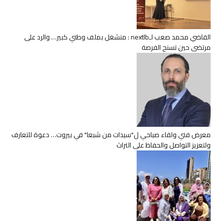
القاضي محمد صعب لـnextlb : منشغل بملف وطني كبير… والرد على
مرتضى حين تسنح الفرصة
معرض فني ولقاء صباحي ل"سيدات من شبعا" في بيروت… دعوة للتعارف
ولتعزيز التواصل والحفاظ على التراث