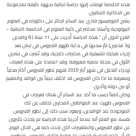
هذه الخلاصة توصلت إليها دراسة لبنانية بجهود كثيفة لمجموعة
من الدكاترة اللبنانيين.
يشرح البروفيسور فادي عبد الساتر الحائز على دكتوراه في العلوم
البيولوجية وأستاذ محاضر في كلية العلوم في الجامعة اللبنانية –
الفرع الاول أن ” هذه الدراسة أُجريت على 11 عينة ( 8 وافدين
و3 محليين) تمّ سحبها في بداية ظهور الفيروس في لبنان بعد
إجراء تفكيك للشيفرة في مختبرات خارجية، وقد نُشرت في تشرين
الأول في مجلة علمية معروفة. وقد اعتمدنا على هذه العينات
لإجراء التحليل في شهر أيار 2020 لفهم تطور الفيروس أكثر محلياً
ومعرفة ما اذا كان الفيروس قد اختلف جينياً بين الوافد والمقيم
أو بين دولة وأخرى.
وكان لافتاً حسب ما أكد عبد الساتر أن هناك تغييرات في
الفيروس ظهرت عند المواطنين المحليين تختلف عن تلك
الموجودة عند الوافدين، ويعود سبب ذلك إلى تطور الفيروس
نفسه. مع العلم أنه عندما أجرينا هذه الدراسة لم يتحدث كثيرون
عن تطور الفيروس والمتغييرات التي تحدث كما هي الحال اليوم،
إلا أن هذه الدراسة كشفت لنا كيفية اختلاف الفيروس وتطوره