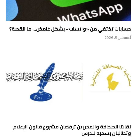
حسابات تختفي من «واتساب» بشكل غامض… ما القصة؟
أغسطس 5, 2026
نقابتا الصحافة والمحررين ترفضان مشروع قانون الإعلام
وتطالبان بسحبه للدرس