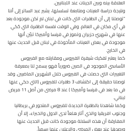
العلاقة بينه وبين الجينات عند اللبنانيين.
ونتيجة دراسة العينات ومتابعة تسلسلها، يشير عبد الساتر إلى أننا
“توصلنا إلى أن الطفرات التي كانت في لبنان لم تكن موجودة بعد
في أي مكان في العالم. وفي الوقت نفسه الطفرة التي حُكي
عنها في شهريّ حزيران وتموز في فرنسا وأميركا تبيّن أنها
موجودة في بعض العينات المأخوذة في لبنان قبل الحديث عنها
في الخارج.
كما يعتبر تفكيك شيفرة الفيروس ومقارنته مع الفيروس
الأساسي الموجود في الصين ضرورياً فهو يسمح لنا بمعرفة
التغييرات التي حصلت في الفيروس خلال الشهرين الماضيين. وقد
توصلنا حقيقة إلى اكتشاف 3 طفرات للفيروس (التي حكي عنها
في ما بعد في فرنسا وأميركا ) عند 8 مرضى من أصل 11 مريض
لبناني.
وكما شاهدنا بالطفرة الجديدة للفيروس المتحور في بريطانيا
وجنوب افريقيا والذي أثار هلعاً لدى الدول والخبراء، إلا أن
المفارقة أن هذه السلالة موجودة كانت قبل الحديث عنها
ورصدها عند بعض المرضى والإعلان عنها رسمياً.