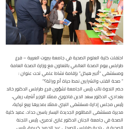
احتفلت كلية العلوم الصحية في جامعة بيروت العربية – فرع
طرابلس بيوم الصحة العالمي بالتعاون مع وزارة الصحة العامة
ومستشفى “ألبير هيكل” بإقامة نشاط علمي تحت عنوان :
” صحة القلب والشرايين نمط حياة أم وراثة؟”
حضر الندوة نائب رئيس الجامعة لشؤون فرع طرابلس الدكتور خالد
بغدادي، الدكتور سعد الدين فاخوري ممثلا الوزير أشرف ريفي،
رئيس مجلس إدارة مستشفى النيني ممثلا بمديرها ربيع تركية،
مديرة مستشفى المظلوم الجديدة اليسار ياسين حداد، عميد كلية
الصحة في جامعة الجنان الدكتور غازي تدمري، رئيس اللجنة
الصحية في بلدية طرابلس الصيدلي عبد الحميد كريمة، رئيس