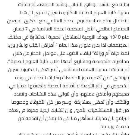
بداية مع النشيد الوطني اللبناني ونشيد الجامعة، ثم تحدثت
مديرة كلية العلوم الصحية الدكتورة نسرين تدمري ان هذا
الاحتفال يقام بمناسبة يوم الصحة العالمي مع الذكرى السبعين
للاجتماع العالمي الأول لمنظمة الصحة العالمية في 7 نيسان
عام 1948 بهدف التوعية للمشاكل الصحية المنتشرة في مختلف
المجتمعات لذا كان عنوان هذا العام ” أمراض القلب والشرايين:
نمط حياة أم وراثة” لإلقاء الضوء على عوامل الخطر من خلال
محاضرات متخصصة ومشاريع أعدها طلاب كلية العلوم الصحية “.
ثم تحدثت المديرة العامة لمستشفى ألبير هيكل الدكتورة نسرين
بازرباشي ” عن أهمية دور الجامعات وكليات الصحة على وجه
الخصوص في نشر التوعية والثقافة الصحية وتطبيقها عمليا في
محيطهم وأماكن عملهم، وأن تتوالى هذه النشاطات وتتعدد
وتتكثف وأن تحظى بمشاركة اوسع من كل الأفرقاء وخصوصا
من قبل المستشفيات الأخرى وان تتشابك ايدينا جميعا في هذه
البرامج لأن مدينتنا تستأهل منا كل ما يمكن أن نقدمه من
خدمات ورعاية”.
واشار نائب رئيس الجامعة لشؤون فرع طرابلس الدكتور خالد