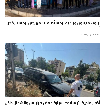
بيروت ماراثون وبلدية برمانا أطلقتا ” مهرجان برمانا للركض
“
أغسطس 7, 2026
أضرار مادية إثر سقوط سيارة مفتي طرابلس والشمال داخل