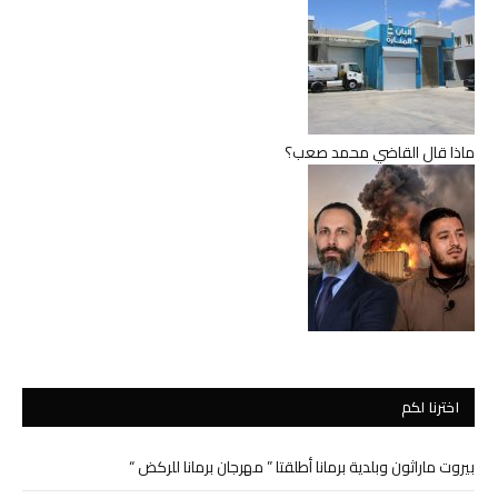
ماذا قال القاضي محمد صعب؟
اخترنا لكم
بيروت ماراثون وبلدية برمانا أطلقتا ” مهرجان برمانا للركض “