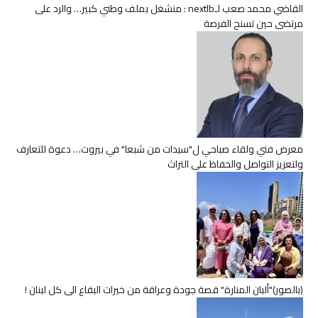
القاضي محمد صعب لـnextlb : منشغل بملف وطني كبير… والرد على
مرتضى حين تسنح الفرصة
معرض فني ولقاء صباحي ل"سيدات من شبعا" في بيروت… دعوة للتعارف
ولتعزيز التواصل والحفاظ على التراث
(بالصور)"ألبان المنارة" قصة جودة وعراقة من خيرات البقاع الى كل لبنان !