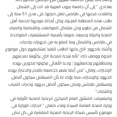
بغدادي ” إلى أن جامعة بيروت العربية قد اتت إلى الشمال
وافتتحت فرعها في طرابلس لنقل خبرتها على مدى 57 سنة إلى
طلاب هذه المنطقة العزيزة، وكل أبحاثنا موجهة لخدمة أهل
الشمال من تطوير وحل مشاكل المواصلات والقمامة والمياه
الصحة والبيئة وغيرها، منوها بأهمية المستشفيات المتواجدة
في طرابلس والشمال وما تتمتع به من تجهيزات وخبرات.
وأشاد بالجهود التي بذلها الطلاب لتنفيذ مشاريعهم حول موضوع
الندوة ووصف ذلك “بأنه نتيجة للمحبة التي يكنّوها لمدينتهم
ومنطقتهم وجامعتهم”، ودعا الأهالي ليكونوا فخورين بهذه
الإنجازات، وقال: “نحن أيضا نشعر كجامعة بالفخر والاعتزاز بهذه
الجهود والإنجازات مما يؤكد لنا بأن المستقبل سيكون أفضل،
ومستقبل طرابلس ولبنان سيكون أفضل بجهود وخبرات الشباب
والشابات”
واستعرضت المنسّق العام المركزي للرعاية الصحية الأولية في
وزارة الصحة العامة السيدة وفاء كنعان ” انجازات الوزارة في
موضوع تأسيس شبكة الرعاية الصحية المنتشرة في كل لبنان