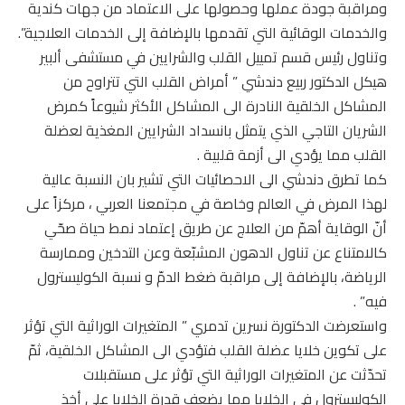
ومراقبة جودة عملها وحصولها على الاعتماد من جهات كندية
والخدمات الوقائية التي تقدمها بالإضافة إلى الخدمات العلاجية”.
وتناول رئيس قسم تمييل القلب والشرايين في مستشفى ألبير
هيكل الدكتور ربيع دندشي ” أمراض القلب التي تتراوح من
المشاكل الخلقية النادرة الى المشاكل الأكثر شيوعاً كمرض
الشريان التاجي الذي يتمثل بانسداد الشرايين المغذية لعضلة
القلب مما يؤدي الى أزمة قلبية .
كما تطرق دندشي الى الاحصائيات التي تشير بان النسبة عالية
لهذا المرض في العالم وخاصة في مجتمعنا العربي ، مركزاً على
أنّ الوقاية أهمّ من العلاج عن طريق إعتماد نمط حياة صحّي
كالامتناع عن تناول الدهون المشبّعة وعن التدخين وممارسة
الرياضة، بالإضافة إلى مراقبة ضغط الدمّ و نسبة الكوليسترول
فيه” .
واستعرضت الدكتورة نسرين تدمري ” المتغيرات الوراثية التي تؤثر
على تكوين خلايا عضلة القلب فتؤدي الى المشاكل الخلقية، ثمّ
تحدّثت عن المتغيرات الوراثية التي تؤثر على مستقبلات
الكوليسترول في الخلايا مما يضعف قدرة الخلايا على أخذ