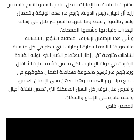
وختم: “ما قامت به الإمارات بفضل صاحب السمو الشيخ خليفة بن
زايد آل نهيان، رئيس الدولة، يترجم عبر هذه الوثيقة بالأعمال
وليس بالأقوال فقط وما نشهده اليوم خير دليل على رسالة
الإمارات وقيادتها وشعبها المعطاء”.
ويأتي هذا الإحتفال بإشراف “ملحقية الشؤون الانسانية
والتنموية” التابعة لسفارة الإمارات التي تنظم في كل مناسبة
نشاطات متنوعة “في إطار الاهتمام الكبير الذي توليه القيادة
الرشيدة في دولة الإمارات، لكل ما من شأنه حماية الأطفال
ورعايتهم عبر ترسيخ منظومة متكاملة لضمان حقوقهم في
جميع مراحلهم العمرية، وهذا يبرهن مدى الإيمان العميق
والحرص على توفير كل السبل الممكنة التي تضمن تنشئة أجيال
واعدة قادرة على الإبداع والابتكار”.
المصدر- خاص