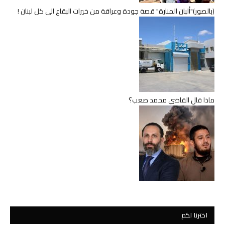
(بالصور)"ألبان المنارة" قصة جودة وعراقة من خيرات البقاع الى كل لبنان !
ماذا قال القاضي محمد صعب؟
اخترنا لكم