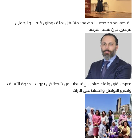
القاضي محمد صعب لـnextlb : منشغل بملف وطني كبير… والرد على
مرتضى حين تسنح الفرصة
معرض فني ولقاء صباحي ل"سيدات من شبعا" في بيروت… دعوة للتعارف
ولتعزيز التواصل والحفاظ على التراث