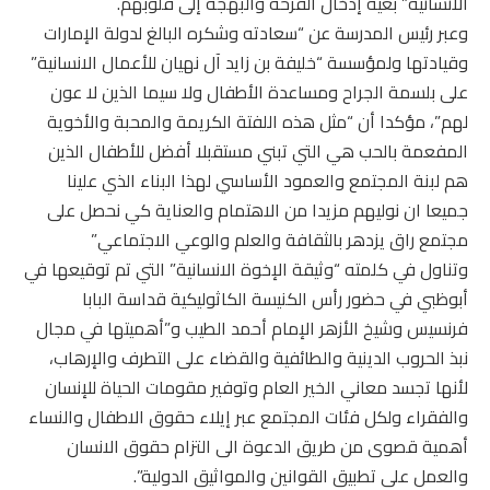
الانسانية” بغية إدخال الفرحة والبهجة إلى قلوبهم.
وعبر رئيس المدرسة عن “سعادته وشكره البالغ لدولة الإمارات
وقيادتها ولمؤسسة “خليفة بن زايد آل نهيان للأعمال الانسانية”
على بلسمة الجراح ومساعدة الأطفال ولا سيما الذين لا عون
لهم”، مؤكدا أن “مثل هذه اللفتة الكريمة والمحبة والأخوية
المفعمة بالحب هي التي تبني مستقبلا أفضل للأطفال الذين
هم لبنة المجتمع والعمود الأساسي لهذا البناء الذي علينا
جميعا ان نوليهم مزيدا من الاهتمام والعناية كي نحصل على
مجتمع راق يزدهر بالثقافة والعلم والوعي الاجتماعي”
وتناول في كلمته “وثيقة الإخوة الانسانية” التي تم توقيعها في
أبوظبي في حضور رأس الكنيسة الكاثوليكية قداسة البابا
فرنسيس وشيخ الأزهر الإمام أحمد الطيب و”أهميتها في مجال
نبذ الحروب الدينية والطائفية والقضاء على التطرف والإرهاب،
لأنها تجسد معاني الخير العام وتوفير مقومات الحياة للإنسان
والفقراء ولكل فئات المجتمع عبر إيلاء حقوق الاطفال والنساء
أهمية قصوى من طريق الدعوة الى التزام حقوق الانسان
والعمل على تطبيق القوانين والمواثيق الدولية”.