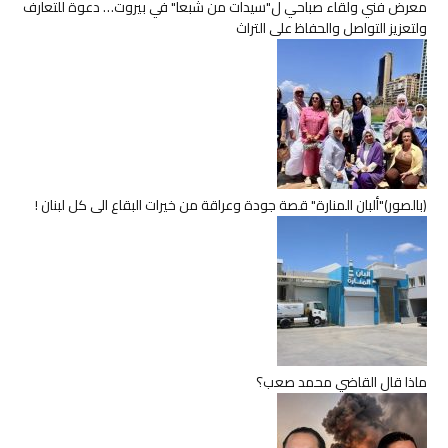
معرض فني ولقاء صباحي ل"سيدات من شبعا" في بيروت… دعوة للتعارف
ولتعزيز التواصل والحفاظ على التراث
(بالصور)"ألبان المنارة" قصة جودة وعراقة من خيرات البقاع الى كل لبنان !
ماذا قال القاضي محمد صعب؟