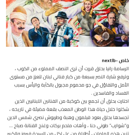
خاص -nextlb
الرسامة رانيا بحلق قررت أن ترى النصف المملوء من الكوب ،
وترفع شارة النصر بسبعة من كبار فناني لبنان لتعزز من مستوى
الأمل والتفاؤل في جو محموم مجبول بالكآبة واليأس بسبب
الفساد والفاسدين .
اختارت بحلق أن تجمع بين كوكبة من الفنانين اللبنانيين الذين
شكلوا خلال حياة هذا الوطن المعذب بقعة مضيئة في تاريخه ،
تجسدها بحلق بعود فيلمون وهبة وطربوش نصري شمس الدين
و”شوارب” طوني حنا ، وآهات ملحم بركات وغنج الفنانة صباح …
تزين هذه الهامات ، أطلالة من عل لكل من السيدة فيروز والكبير