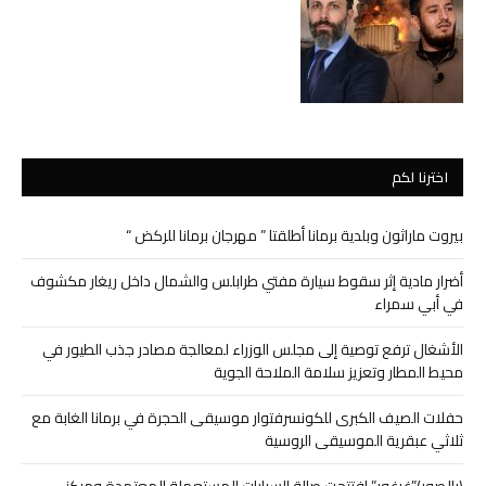
اخترنا لكم
بيروت ماراثون وبلدية برمانا أطلقتا ” مهرجان برمانا للركض “
أضرار مادية إثر سقوط سيارة مفتي طرابلس والشمال داخل ريغار مكشوف
في أبي سمراء
الأشغال ترفع توصية إلى مجلس الوزراء لمعالجة مصادر جذب الطيور في
محيط المطار وتعزيز سلامة الملاحة الجوية
حفلات الصيف الكبرى للكونسرفتوار موسيقى الحجرة في برمانا الغابة مع
ثلاثي عبقرية الموسيقى الروسية
(بالصور)”غرغور” افتتحت صالة السيارات المستعملة المعتمدة ومركز