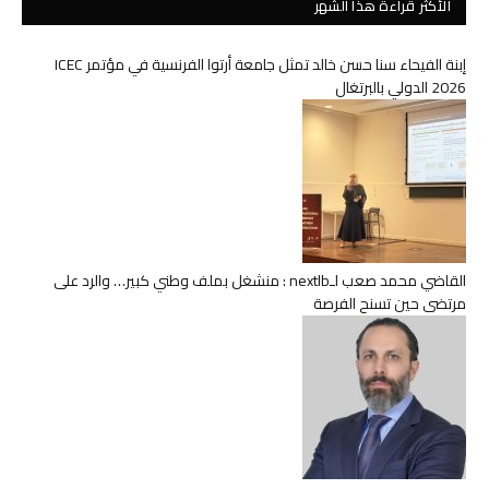
الأكثر قراءة هذا الشهر
إبنة الفيحاء سنا حسن خالد تمثل جامعة أرتوا الفرنسية في مؤتمر ICEC
2026 الدولي بالبرتغال
القاضي محمد صعب لـnextlb : منشغل بملف وطني كبير… والرد على
مرتضى حين تسنح الفرصة