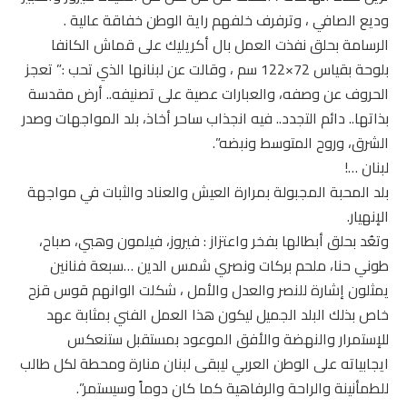
وديع الصافي ، وترفرف خلفهم راية الوطن خفاقة عالية .
الرسامة بحلق نفذت العمل بال أكريليك على قماش الكانفا
بلوحة بقياس 72×122 سم ، وقالت عن لبنانها الذي تحب :” تعجز
الحروف عن وصفه، والعبارات عصية على تصنيفه.. أرض مقدسة
بذاتها.. دائم التجدد.. فيه انجذاب ساحر أخاذ، بلد المواجهات وصدر
الشرق، وروح المتوسط ونبضه”.
لبنان …!
بلد المحبة المجبولة بمرارة العيش والعناد والثبات في مواجهة
الإنهيار.
وتعُد بحلق أبطالها بفخر واعتزاز : فيروز، فيلمون وهبي، صباح،
طوني حنا، ملحم بركات ونصري شمس الدين …سبعة فنانين
يمثلون إشارة للنصر والعدل والأمل ، شكلت الوانهم قوس قزح
خاص بذلك البلد الجميل ليكون هذا العمل الفني بمثابة عهد
للإستمرار والنهضة والأفق الموعود بمستقبل ستنعكس
ايجابياته على الوطن العربي ليبقى لبنان منارة ومحطة لكل طالب
للطمأنينة والراحة والرفاهية كما كان دوماً وسيستمر”.