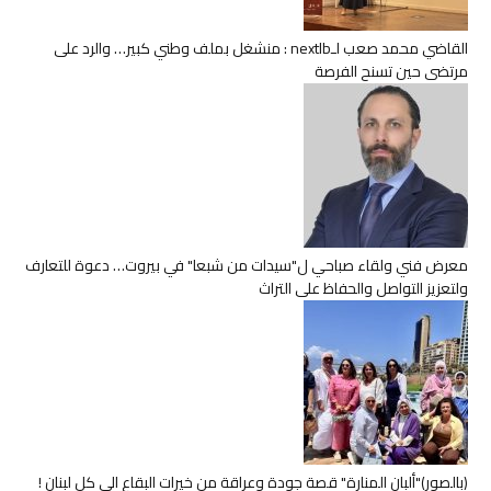
القاضي محمد صعب لـnextlb : منشغل بملف وطني كبير… والرد على
مرتضى حين تسنح الفرصة
معرض فني ولقاء صباحي ل"سيدات من شبعا" في بيروت… دعوة للتعارف
ولتعزيز التواصل والحفاظ على التراث
(بالصور)"ألبان المنارة" قصة جودة وعراقة من خيرات البقاع الى كل لبنان !