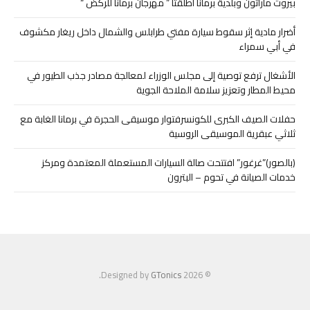
بيروت ماراثون وبلدية برمانا أطلقتا ” مهرجان برمانا للركض “
أضرار مادية إثر سقوط سيارة مفتي طرابلس والشمال داخل ريغار مكشوف
في أبي سمراء
الأشغال ترفع توصية إلى مجلس الوزراء لمعالجة مصادر جذب الطيور في
محيط المطار وتعزيز سلامة الملاحة الجوية
حفلات الصيف الكبرى للكونسرفتوار موسيقى الحجرة في برمانا الغابة مع
ثلاثي عبقرية الموسيقى الروسية
(بالصور)”غرغور” افتتحت صالة السيارات المستعملة المعتمدة ومركز
خدمات الصيانة في تحوم – البترون
.
GTonics
© 2026 Designed by