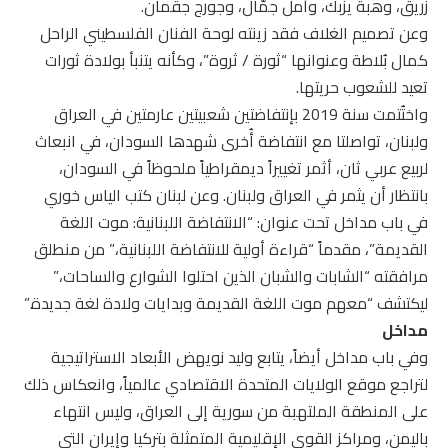
زريق، وهبة يزبك، وأمل جمّال، وجورج جقمان.
وعن تصميم الغلاف فقد زينته لوحة الفنان الفلسطيني الراحل
كمال بُلاطة وعنوانها “ثورة / ثروة”، وكأنه يتنبأ بولادة ثورات
تعيد للشعوب حريتها.
واختُتمت سنة 2019 بإنتفاضتين شعبيتين عارمتين في العراق
ولبنان، تواصلتا مع انتفاضة أُخرى شهدها السودان، في انبعاث
لربيع عربي ثان، أثمر تغييراً ديمقراطياً ملحوظاً في السودان،
بانتظار أن يثمر في العراق ولبنان. وعن لبنان كتب الياس خوري
في باب مداخل تحت عنوان: “الانتفاضة اللبنانية: موت اللغة
القديمة”، مقدماً “قراءة أولية للانتفاضة اللبنانية،” من منطلق
مرافقته “الشابات والشبان الذين احتلوا الشوارع والساحات،”
ليكتشف “معهم موت اللغة القديمة وبدايات ولادة لغة جديدة.”
مداخل
وفي باب مداخل أيضاً، يتابع وليد نويهض الأبعاد الاستراتيجية
لتراجع موقع الولايات المتحدة الاقتصادي عالمياً، وانعكاس ذلك
على المنطقة الملتهبة من سورية إلى العراق، وليس انتهاء
باليمن، ومراكز القوى الإقليمية المتمثلة بتركيا وإيران التي