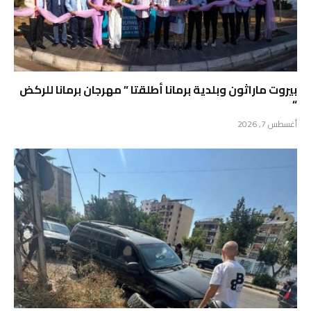
بيروت ماراثون وبلدية برمانا أطلقتا ” مهرجان برمانا للركض
“
أغسطس 7, 2026