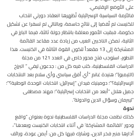
على الأوضع الإقليمي.
فالأزمة السياسية الإسرائيلية تُظهرها انعقاد دورتي انتخاب
للكنيست لم تُفضيا إلى نتائج حاسمة، وبالتالي لم تسفرا عن تشكيل
حكومة، فبقيت الأمور معلقة بانتظار جولة ثالثة، فيما البارز في
الثانية، تمكن الناخبين العرب من زيادة عدد مقاعد القائمة
المشتركة إلى 13 مقعداً لتكون القوة الثالثة في الكنيست. هذا
التطور، استوجب فتح محور خاص في العدد 121 من مجلة
الدراسات الفلسطينية، كتب فيه كل من : جدعون ليفي ” البرزخ
(الليمبو)”؛ هنيدة غانم “أي أفق سياسي وأي سلام بعد الانتخابات
الإسرائيلية؟”؛ دومينيك فيدان “إسرائيل: انتخابات الوحدة الوطنية؟”؛
جميل هلال “أبعد من انتخابات إسرائيلية”؛ مهند مصطفى
“ليبرمان وسؤال الدين والدولة”.
ندوة
كذلك نظمت مجلة الدراسات الفلسطينية ندوة بعنوان “واقع
ودور ‘القائمة المشتركة’ في أثناء انتخابات الكنيست وبعدها”،
أدارها منير فخر الدين، وشارك فيها كل من: أيمن عودة، ورائف