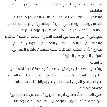
تعيش مرحلة صراع حاد مع إدارة الرئيس الأميركي دونالد ترامب.
مقالات
ويتضمن باب مقالات 6 عناوين، فيكتب سليمان مراد “مدينة
القدس ومبدأ الوصاية في التاريخ الإسلامي”، ومهند عبد الحميد
“‘طالعات’ يُعدن تعريف التحرر الوطني”، ويهودا شنهاف –
شهرباني “أرس بويتيكا في أروقة العدل”، وعامر إبراهيم “الذاكرة
والمنفى في الإنتاج السينمائي الحديث في الجولان”، وسليم
تماري “تأريخ النكبة: اتجاهات بحثية جديدة”، وأكرم الصوراني
“سؤال الخروج من المأزق”.
دراسات
ويشتمل العدد على دراستين هما: “نشوء حركة المقاطعة من
خلال مرآة إسرائيلية” لعمرو سعدالدين، و”مدارس التربية البديلة
في المجتمع العربي الفلسطيني في إسرائيل” لمحمد أمارة
ووسام مجادلة.
وفي العدد أيضاً، تحقيق أيهم السهلي “لجوء عن لجوء بيفرق”،
شهادة عبدالله البياري “العودة إلى يافا مجازاً ولوناً ومكاناً”،