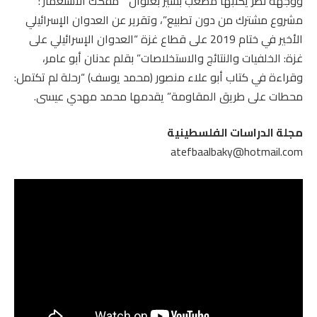
ووجهة نظر يكتبها مصعب بشير بعنوان “‘مُفكك الاستعمار’:
مشروع مشترك من دون تطبيع”، وتقرير عن العدوان الإسرائيلي
الأخير في ختام 2019 على قطاع غزة “العدوان الإسرائيلي على
غزة: الخلفيات والنتائج والاستخلاصات” بقلم عدنان أبو عامر،
وقراءة في كتاب أبو علاء منصور (محمد يوسف) “رحلة لم تكتمل:
محطات على طريق المقاومة” يقدمها محمد مهدي عيسى.
مجلة الدراسات الفلسطينية
atefbaalbaky@hotmail.com