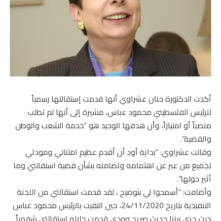
أكدت الدكتورة حنان عشراوي أنها قدمت إستقالتها رسمياً
للرئيس الفلسطيني محمود عباس، مشيرة إلى أنها لم تطلب
منصباً أو امتيازاً، وأن هدفها الوحيد هو “خدمة الشعب والوطن
والقضية”.
وقالت عشراوي: “بداية أود أن أقدم عظيم امتناني ومودتي
لجميع من عبر عن اهتمامه وتضامنه بشأن قضية استقالتي وما
أثير حولها”.
وأضافت: “أسمحوا لي بتوضيح ، لقد قدمت استقالتي من اللجنة
التنفيذية بتاريخ 24/11/2020، حين التقيت بالرئيس محمود عباس
حيث جرى بيننا حديث صريح وودي قدمت خلاله استقالتي شفهياً