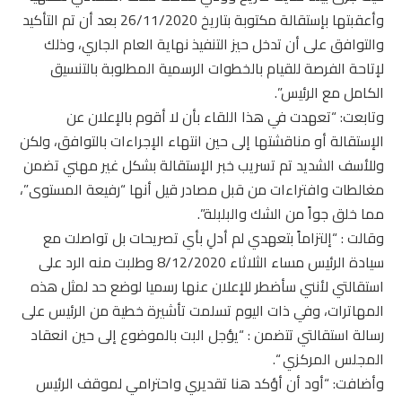
وأعقبتها بإستقالة مكتوبة بتاريخ 26/11/2020 بعد أن تم التأكيد
والتوافق على أن تدخل حيز التنفيذ نهاية العام الجاري، وذلك
لإتاحة الفرصة للقيام بالخطوات الرسمية المطلوبة بالتنسيق
الكامل مع الرئيس”.
وتابعت: “تعهدت في هذا اللقاء بأن لا أقوم بالإعلان عن
الإستقالة أو مناقشتها إلى حين انتهاء الإجراءات بالتوافق، ولكن
وللأسف الشديد تم تسريب خبر الإستقالة بشكل غير مهني تضمن
مغالطات وافتراءات من قبل مصادر قيل أنها “رفيعة المستوى”،
مما خلق جواً من الشك والبلبلة”.
وقالت : “إلتزاماً بتعهدي لم أدلِ بأي تصريحات بل تواصلت مع
سيادة الرئيس مساء الثلاثاء 8/12/2020 وطلبت منه الرد على
استقالتي لأنني سأضطر للإعلان عنها رسميا لوضع حد لمثل هذه
المهاترات، وفي ذات اليوم تسلمت تأشيرة خطية من الرئيس على
رسالة استقالتي تتضمن : “يؤجل البت بالموضوع إلى حين انعقاد
المجلس المركزي “.
وأضافت: “أود أن أؤكد هنا تقديري واحترامي لموقف الرئيس