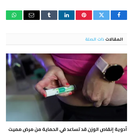
فيسبوك
تويتر
بينتيريست
لينكدإن
Tumblr
البريد
واتساب
الإلكتروني
المقالات
ذات الصلة
أدوية إنقاص الوزن قد تساعد في الحماية من مرض مميت