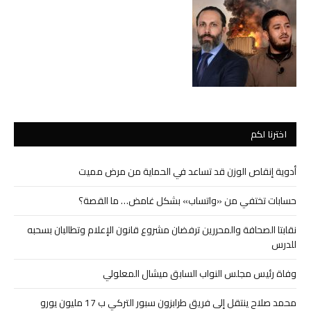
اخترنا لكم
أدوية إنقاص الوزن قد تساعد في الحماية من مرض مميت
حسابات تختفي من «واتساب» بشكل غامض… ما القصة؟
نقابتا الصحافة والمحررين ترفضان مشروع قانون الإعلام وتطالبان بسحبه
للدرس
وفاة رئيس مجلس النواب السابق ميشال المعلولي
محمد صلاح ينتقل إلى فريق طرابزون سبور التركي ب 17 مليون يورو