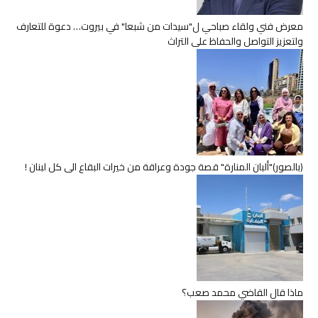
معرض فني ولقاء صباحي ل"سيدات من شبعا" في بيروت… دعوة للتعارف
ولتعزيز التواصل والحفاظ على التراث
(بالصور)"ألبان المنارة" قصة جودة وعراقة من خيرات البقاع الى كل لبنان !
ماذا قال القاضي محمد صعب؟