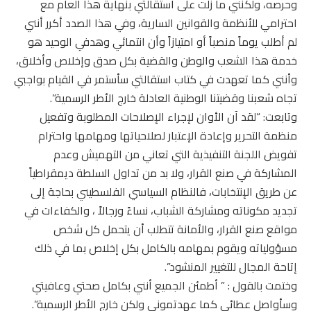
وحرصه، ولكنني ما زلت على استقالتي بنهاية هذا العام مع
احترامي للأنظمة والقوانين السارية، وفي هذا الصدد أكرر أنني
لم أطلب يوماً منصباً أو امتيازاً وأن انتمائي وهدفي الوحيد هو
خدمة هذا الشعب والوطن والقضية بكل صدق وإخلاص وأخلاق،
وأنني كما تعهدت في كتاب استقالتي سأستمر في القيام بواجبي
تجاه شعبنا وقضيتنا الوطنية العادلة خارج الأطر الرسمية”.
وتابعت: “لقد آن الأوان لإجراء الإصلاحات المطلوبة وتفعيل
منظمة التحرير وإعادة الإعتبار لصلاحياتها ومهامها واحترام
تفويض اللجنة التنفيذية التي تعاني من التهميش وعدم
المشاركة في صنع القرار، ولا بد من تداول السلطة ديمقراطياً
عن طريق الإنتخابات، فالنظام السياسي الفلسطيني بحاجة إلى
تجديد مكوناته ومشاركة الشباب، نساءً ورجالاً ، والكفاءات في
مواقع صنع القرار، والأمانة تتطلب أن يتحمل كل شخص
مسؤولياته ويقوم بمهامه بالكامل بكل إخلاص بما في ذلك
إتاحة المجال للتغيير المنشود”.
وختمت بالقول : ” أطمئن الجميع أنني بكامل صحتي وعافيتي
وسأواصل عطائي كما عهدتموني ولكن خارج الأطر الرسمية”.