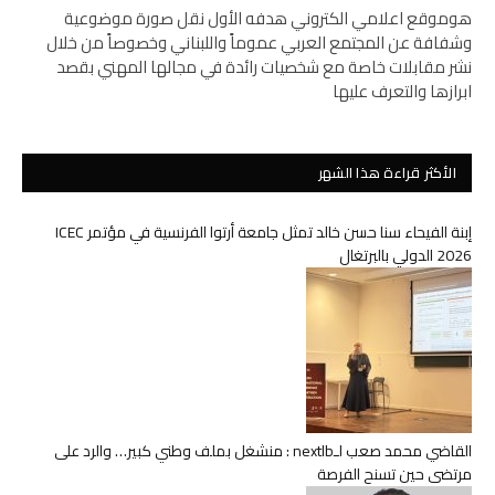
هوموقع اعلامي الكتروني هدفه الأول نقل صورة موضوعية
وشفافة عن المجتمع العربي عموماً واللبناني وخصوصاً من خلال
نشر مقابلات خاصة مع شخصيات رائدة في مجالها المهني بقصد
ابرازها والتعرف عليها
الأكثر قراءة هذا الشهر
إبنة الفيحاء سنا حسن خالد تمثل جامعة أرتوا الفرنسية في مؤتمر ICEC
2026 الدولي بالبرتغال
القاضي محمد صعب لـnextlb : منشغل بملف وطني كبير… والرد على
مرتضى حين تسنح الفرصة