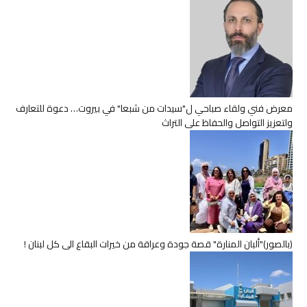
معرض فني ولقاء صباحي ل"سيدات من شبعا" في بيروت… دعوة للتعارف
ولتعزيز التواصل والحفاظ على التراث
(بالصور)"ألبان المنارة" قصة جودة وعراقة من خيرات البقاع الى كل لبنان !