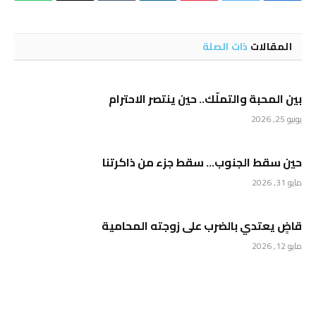
الإلكتروني
المقالات
ذات الصلة
بين المحبة والتملّك.. حين ينتصر الاحترام
يونيو 25, 2026
حين سقط الجنوب… سقط جزء من ذاكرتنا
مايو 31, 2026
قاضٍ يعتدي بالضرب على زوجته المحامية
مايو 12, 2026