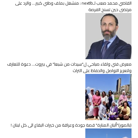
القاضي محمد صعب لـnextlb : منشغل بملف وطني كبير… والرد على
مرتضى حين تسنح الفرصة
معرض فني ولقاء صباحي ل"سيدات من شبعا" في بيروت… دعوة للتعارف
ولتعزيز التواصل والحفاظ على التراث
(بالصور)"ألبان المنارة" قصة جودة وعراقة من خيرات البقاع الى كل لبنان !