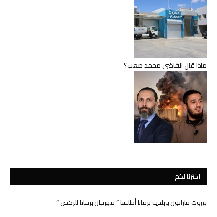
ماذا قال القاضي محمد صعب؟
اخترنا لكم
بيروت ماراثون وبلدية برمانا أطلقتا ” مهرجان برمانا للركض “