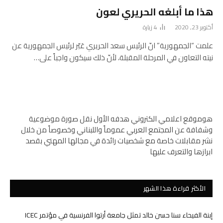
هذا ما أبلغه الحريري لعون
أكتوبر 23, 2020
4
زيارة
علمت “الجمهورية” انّ الرئيس سعد الحريري عَبّر لرئيس الجمهورية عن
نيته التعاون في المرحلة المقبلة، لأنّ ذلك سيكون واجباً على…
هوموقع اعلامي الكتروني هدفه الأول نقل صورة موضوعية
وشفافة عن المجتمع العربي عموماً واللبناني وخصوصاً من خلال
نشر مقابلات خاصة مع شخصيات رائدة في مجالها المهني بقصد
ابرازها والتعرف عليها
الأكثر قراءة هذا الشهر
إبنة الفيحاء سنا حسن خالد تمثل جامعة أرتوا الفرنسية في مؤتمر ICEC