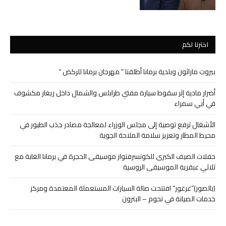
اخترنا لكم
بيروت ماراثون وبلدية برمانا أطلقتا ” مهرجان برمانا للركض “
أضرار مادية إثر سقوط سيارة مفتي طرابلس والشمال داخل ريغار مكشوف
في أبي سمراء
الأشغال ترفع توصية إلى مجلس الوزراء لمعالجة مصادر جذب الطيور في
محيط المطار وتعزيز سلامة الملاحة الجوية
حفلات الصيف الكبرى للكونسرفتوار موسيقى الحجرة في برمانا الغابة مع
ثلاثي عبقرية الموسيقى الروسية
(بالصور)”غرغور” افتتحت صالة السيارات المستعملة المعتمدة ومركز
خدمات الصيانة في تحوم – البترون