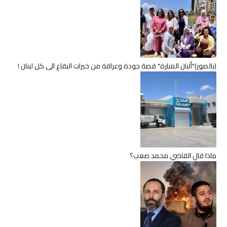
(بالصور)"ألبان المنارة" قصة جودة وعراقة من خيرات البقاع الى كل لبنان !
ماذا قال القاضي محمد صعب؟