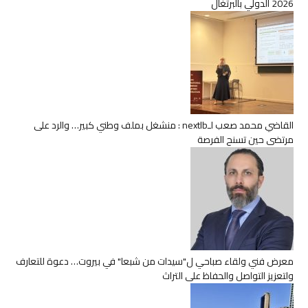
2026 الدولي بالبرتغال
القاضي محمد صعب لـnextlb : منشغل بملف وطني كبير… والرد على
مرتضى حين تسنح الفرصة
معرض فني ولقاء صباحي ل"سيدات من شبعا" في بيروت… دعوة للتعارف
ولتعزيز التواصل والحفاظ على التراث