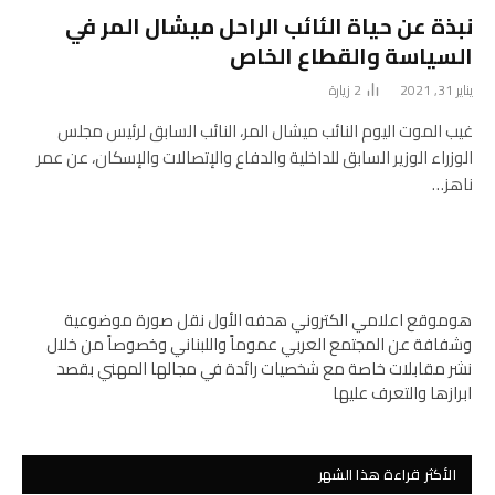
نبذة عن حياة الئائب الراحل ميشال المر في
السياسة والقطاع الخاص
يناير 31, 2021
2
زيارة
غيب الموت اليوم النائب ميشال المر، النائب السابق لرئيس مجلس
الوزراء الوزير السابق للداخلية والدفاع والإتصالات والإسكان، عن عمر
ناهز…
هوموقع اعلامي الكتروني هدفه الأول نقل صورة موضوعية
وشفافة عن المجتمع العربي عموماً واللبناني وخصوصاً من خلال
نشر مقابلات خاصة مع شخصيات رائدة في مجالها المهني بقصد
ابرازها والتعرف عليها
الأكثر قراءة هذا الشهر