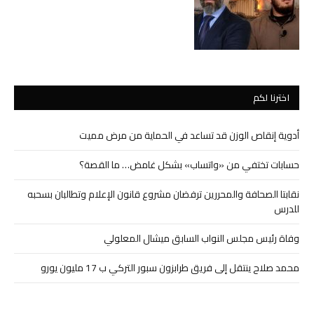
اخترنا لكم
أدوية إنقاص الوزن قد تساعد في الحماية من مرض مميت
حسابات تختفي من «واتساب» بشكل غامض… ما القصة؟
نقابتا الصحافة والمحررين ترفضان مشروع قانون الإعلام وتطالبان بسحبه
للدرس
وفاة رئيس مجلس النواب السابق ميشال المعلولي
محمد صلاح ينتقل إلى فريق طرابزون سبور التركي ب 17 مليون يورو