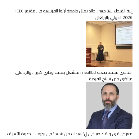
إبنة الفيحاء سنا حسن خالد تمثل جامعة أرتوا الفرنسية في مؤتمر ICEC
2026 الدولي بالبرتغال
القاضي محمد صعب لـnextlb : منشغل بملف وطني كبير… والرد على
مرتضى حين تسنح الفرصة
معرض فني ولقاء صباحي ل"سيدات من شبعا" في بيروت… دعوة للتعارف