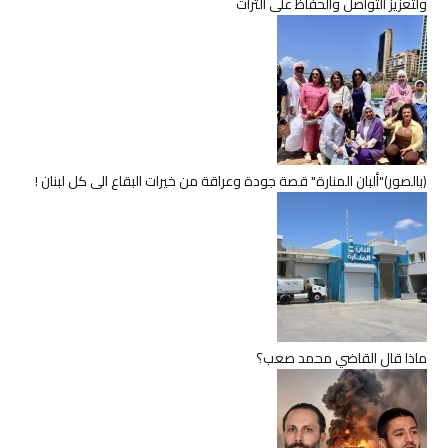
ولتعزيز التواصل والحفاظ على التراث
(بالصور)"ألبان المنارة" قصة جودة وعراقة من خيرات البقاع الى كل لبنان !
ماذا قال القاضي محمد صعب؟