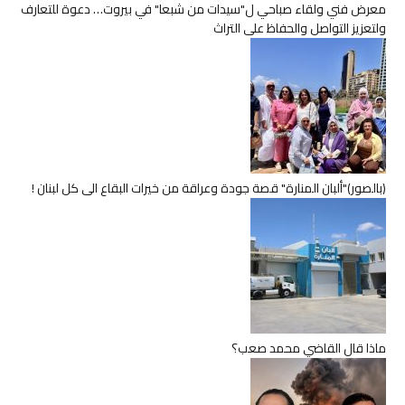
معرض فني ولقاء صباحي ل"سيدات من شبعا" في بيروت… دعوة للتعارف
ولتعزيز التواصل والحفاظ على التراث
(بالصور)"ألبان المنارة" قصة جودة وعراقة من خيرات البقاع الى كل لبنان !
ماذا قال القاضي محمد صعب؟