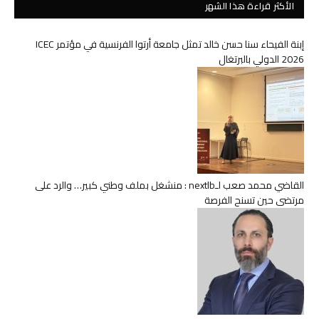
الأكثر قراءة هذا الشهر
إبنة الفيحاء سنا حسن خالد تمثل جامعة أرتوا الفرنسية في مؤتمر ICEC
2026 الدولي بالبرتغال
القاضي محمد صعب لـnextlb : منشغل بملف وطني كبير… والرد على
مرتضى حين تسنح الفرصة