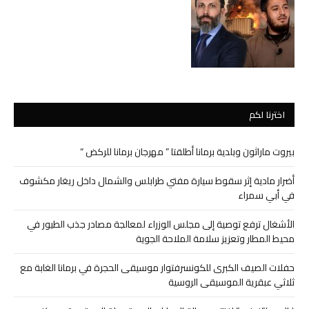
اخترنا لكم
بيروت ماراثون وبلدية برمانا أطلقتا ” مهرجان برمانا للركض “
أضرار مادية إثر سقوط سيارة مفتي طرابلس والشمال داخل ريغار مكشوف
في أبي سمراء
الأشغال ترفع توصية إلى مجلس الوزراء لمعالجة مصادر جذب الطيور في
محيط المطار وتعزيز سلامة الملاحة الجوية
حفلات الصيف الكبرى للكونسرفتوار موسيقى الحجرة في برمانا الغابة مع
ثلاثي عبقرية الموسيقى الروسية