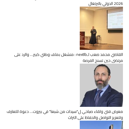
2026 الدولي بالبرتغال
القاضي محمد صعب لـnextlb : منشغل بملف وطني كبير… والرد على
مرتضى حين تسنح الفرصة
معرض فني ولقاء صباحي ل"سيدات من شبعا" في بيروت… دعوة للتعارف
ولتعزيز التواصل والحفاظ على التراث