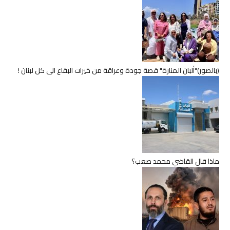
(بالصور)"ألبان المنارة" قصة جودة وعراقة من خيرات البقاع الى كل لبنان !
ماذا قال القاضي محمد صعب؟