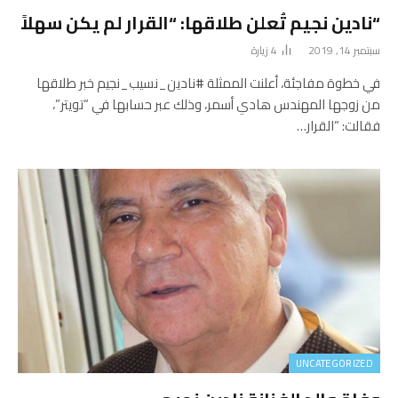
“نادين نجيم تُعلن طلاقها: “القرار لم يكن سهلاً
سبتمبر 14, 2019
4
زيارة
في خطوة مفاجئة، أعلنت الممثلة #نادين_نسيب_نجيم خبر طلاقها
من زوجها المهندس هادي أسمر، وذلك عبر حسابها في “تويتر”،
فقالت: “القرار…
UNCATEGORIZED