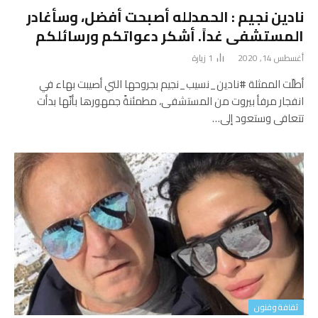
نادين نجيم : الحمدلله أصبحت أفضل، وسأغادر
المستشفى غداً. أشكر دعواتكم ورسائلكم
أغسطس 14, 2020
1
زيارة
أطلّت الممثلة #نادين_نسيب_نجيم بجروحها التي أصيبت بهاء في
انفجار مرفأ بيروت من المستشفى، مطمئنةً جمهورها بأنّها بدأت
تتعافى وستعود إلى…
ثقافة وفنون