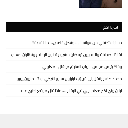
اخترنا لكم
حسابات تختفي من «واتساب» بشكل غامض… ما القصة؟
نقابتا الصحافة والمحررين ترفضان مشروع قانون الإعلام وتطالبان بسحب
وفاة رئيس مجلس النواب السابق ميشال المعلولي
محمد صلاح ينتقل إلى فريق طرابزون سبور التركي ب 17 مليون يورو
لبنان يبني اكبر معلم ديني في البقاع …. ماذا قال موقع اجنبي عنه