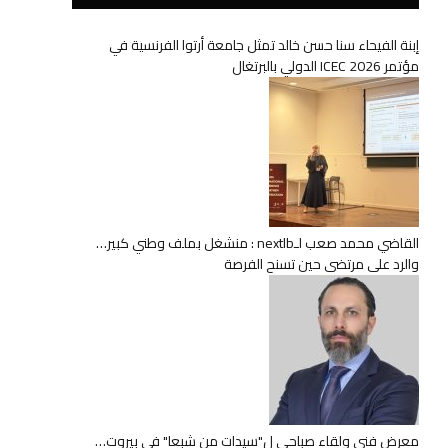
إبنة الفيحاء سنا حسن خالد تمثل جامعة أرتوا الفرنسية في
مؤتمر ICEC 2026 الدولي بالبرتغال
القاضي محمد صعب لـnextlb : منشغل بملف وطني كبير…
والرد على مرتضى حين تسنح الفرصة
معرض فني ولقاء صباحي ل"سيدات من شبعا" في بيروت…