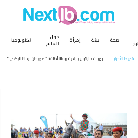
حول
ب
صحة
بيئة
إمرأة
تكنولوجيا
بخ
العالم
ا
شريط الأخبار
بيروت ماراثون وبلدية برمانا أطلقتا ” مهرجان برمانا للركض “