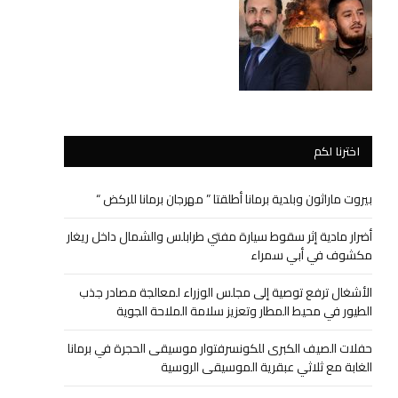
اخترنا لكم
بيروت ماراثون وبلدية برمانا أطلقتا ” مهرجان برمانا للركض “
أضرار مادية إثر سقوط سيارة مفتي طرابلس والشمال داخل ريغار
مكشوف في أبي سمراء
الأشغال ترفع توصية إلى مجلس الوزراء لمعالجة مصادر جذب
الطيور في محيط المطار وتعزيز سلامة الملاحة الجوية
حفلات الصيف الكبرى للكونسرفتوار موسيقى الحجرة في برمانا
الغابة مع ثلاثي عبقرية الموسيقى الروسية