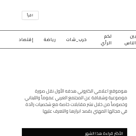
اقرأ
ين
لكم
خرب_شات
رياضة
إقتصاد
لناس
الرأي
هوموقع اعلامي الكتروني هدفه الأول نقل صورة
موضوعية وشفافة عن المجتمع العربي عموماً واللبناني
وخصوصاً من خلال نشر مقابلات خاصة مع شخصيات رائدة
في مجالها المهني بقصد ابرازها والتعرف عليها
الأكثر قراءة هذا الشهر