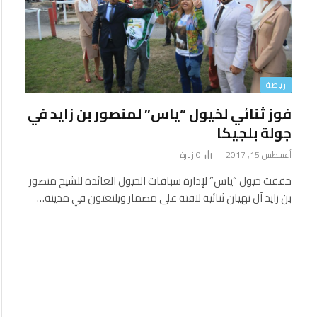
رياضة
فوز ثنائي لخيول “ياس” لمنصور بن زايد في
جولة بلجيكا
أغسطس 15, 2017
0
زيارة
حققت خيول “ياس” لإدارة سباقات الخيول العائدة للشيخ منصور
بن زايد آل نهيان ثنائية لافتة على مضمار ويلنغتون في مدينة…